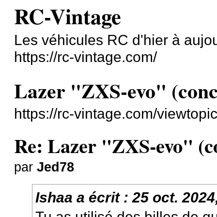
RC-Vintage
Les véhicules RC d'hier à aujo
https://rc-vintage.com/
Lazer "ZXS-evo" (concep
https://rc-vintage.com/viewtop
Re: Lazer "ZXS-evo" (con
par
Jed78
Ishaa
a écrit :
25 oct. 2024
Tu as utilisé des billes de q