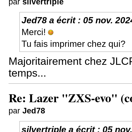
par
silvertriple
Jed78
a écrit :
05 nov. 202
Merci!
Tu fais imprimer chez qui?
Majoritairement chez JLC
temps...
Re: Lazer "ZXS-evo" (con
par
Jed78
silvertriple
a écrit :
05 nov