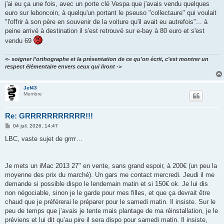
j'ai eu ça une fois, avec un porte clé Vespa que j'avais vendu quelques
euro sur leboncoin, à quelqu'un portant le pseuso "collectaure" qui voulait
"l'offrir à son père en souvenir de la voiture qu'il avait eu autrefois"... à
peine arrivé à destination il s'est retrouvé sur e-bay à 80 euro et s'est
vendu 69
<- soigner l'orthographe et la présentation de ce qu'on écrit, c'est montrer un
respect élémentaire envers ceux qui liront ->
Jef43
Membre
Re: GRRRRRRRRRRR!!!
M
04 juil. 2026, 14:47
e
s
LBC, vaste sujet de grrrr…
s
a
g
e
Je mets un iMac 2013 27" en vente, sans grand espoir, à 200€ (un peu la
moyenne des prix du marché). Un gars me contact mercredi. Jeudi il me
demande si possible dispo le lendemain matin et si 150€ ok. Je lui dis
non négociable, sinon je le garde pour mes filles, et que ça devrait être
chaud que je préférerai le préparer pour le samedi matin. Il insiste. Sur le
peu de temps que j’avais je tente mais plantage de ma réinstallation, je le
préviens et lui dit qu’au pire il sera dispo pour samedi matin. Il insiste,