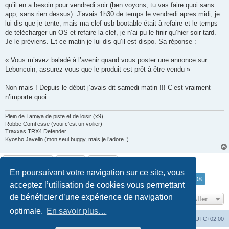
qu’il en a besoin pour vendredi soir (ben voyons, tu vas faire quoi sans
app, sans rien dessus). J’avais 1h30 de temps le vendredi apres midi, je
lui dis que je tente, mais ma clef usb bootable était à refaire et le temps
de télécharger un OS et refaire la clef, je n’ai pu le finir qu’hier soir tard.
Je le préviens. Et ce matin je lui dis qu’il est dispo. Sa réponse :
« Vous m’avez baladé à l’avenir quand vous poster une annonce sur
Leboncoin, assurez-vous que le produit est prêt à être vendu »
Non mais ! Depuis le début j’avais dit samedi matin !!! C’est vraiment
n’importe quoi…
Plein de Tamiya de piste et de loisir (x9)
Robbe Comt’esse (voui c’est un voilier)
Traxxas TRX4 Defender
Kyosho Javelin (mon seul buggy, mais je l’adore !)
Répondre
En poursuivant votre navigation sur ce site, vous
Page
108
sur
108
1
104
105
106
107
108
Précédent
1072 messages
…
acceptez l’utilisation de cookies vous permettant
de bénéficier d’une expérience de navigation
Aller
optimale.
En savoir plus…
Accueil
Accueil RC-Vintage
Fuseau horaire sur
UTC+02:00