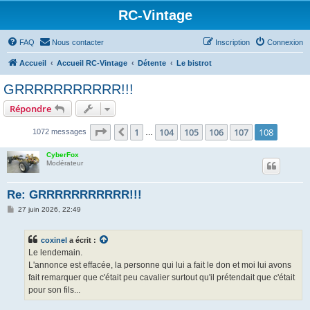
RC-Vintage
FAQ
Nous contacter
Inscription
Connexion
Accueil
Accueil RC-Vintage
Détente
Le bistrot
GRRRRRRRRRRR!!!
Répondre
Page
108
sur
108
1
104
105
106
107
108
Précédent
1072 messages
…
CyberFox
Modérateur
Re: GRRRRRRRRRRR!!!
M
27 juin 2026, 22:49
e
s
s
coxinel
a écrit :
a
g
Le lendemain.
e
L'annonce est effacée, la personne qui lui a fait le don et moi lui avons
fait remarquer que c'était peu cavalier surtout qu'il prétendait que c'était
pour son fils...