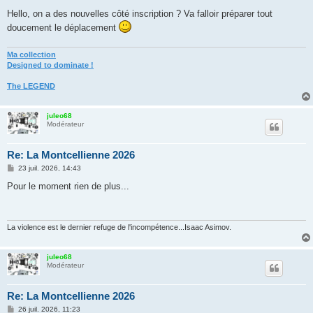
e
s
Hello, on a des nouvelles côté inscription ? Va falloir préparer tout
s
doucement le déplacement
a
g
e
Ma collection
Designed to dominate !
The LEGEND
juleo68
Modérateur
Re: La Montcellienne 2026
M
23 juil. 2026, 14:43
e
s
Pour le moment rien de plus...
s
a
g
e
La violence est le dernier refuge de l'incompétence...Isaac Asimov.
juleo68
Modérateur
Re: La Montcellienne 2026
M
26 juil. 2026, 11:23