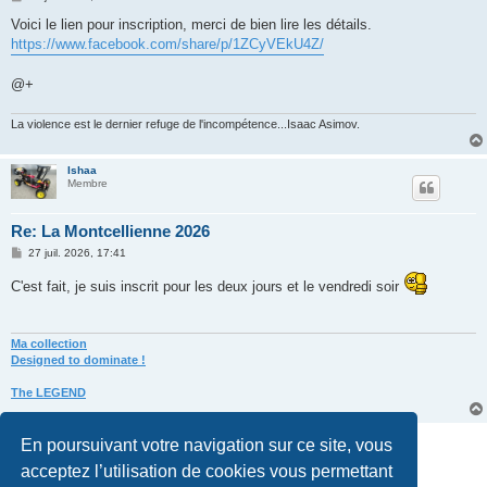
e
s
Voici le lien pour inscription, merci de bien lire les détails.
s
https://www.facebook.com/share/p/1ZCyVEkU4Z/
a
g
e
@+
La violence est le dernier refuge de l'incompétence...Isaac Asimov.
Ishaa
Membre
Re: La Montcellienne 2026
M
27 juil. 2026, 17:41
e
s
C'est fait, je suis inscrit pour les deux jours et le vendredi soir
s
a
g
e
Ma collection
Designed to dominate !
The LEGEND
Répondre
En poursuivant votre navigation sur ce site, vous
10 messages • Page
1
sur
1
acceptez l’utilisation de cookies vous permettant