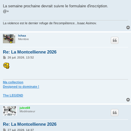
e
s
La semaine prochaine devrait suivre le formulaire d'inscription.
s
@+
a
g
e
La violence est le dernier refuge de l'incompétence...Isaac Asimov.
Ishaa
Membre
Re: La Montcellienne 2026
M
26 juil. 2026, 13:52
e
s
s
a
g
e
Ma collection
Designed to dominate !
The LEGEND
juleo68
Modérateur
Re: La Montcellienne 2026
M
27 juil. 2026, 14:37