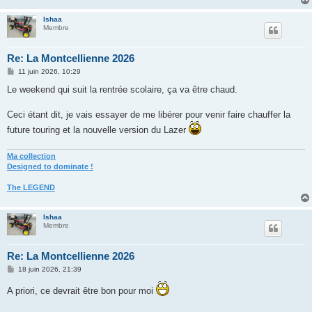
Ishaa
Membre
Re: La Montcellienne 2026
M
11 juin 2026, 10:29
e
s
Le weekend qui suit la rentrée scolaire, ça va être chaud.
s
a
g
Ceci étant dit, je vais essayer de me libérer pour venir faire chauffer la
e
future touring et la nouvelle version du Lazer
Ma collection
Designed to dominate !
The LEGEND
Ishaa
Membre
Re: La Montcellienne 2026
M
18 juin 2026, 21:39
e
s
A priori, ce devrait être bon pour moi
s
a
g