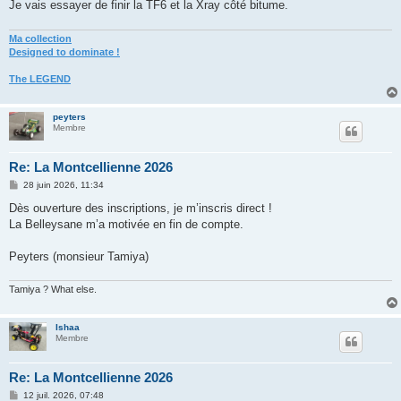
Je vais essayer de finir la TF6 et la Xray côté bitume.
e
Ma collection
Designed to dominate !
The LEGEND
peyters
Membre
Re: La Montcellienne 2026
M
28 juin 2026, 11:34
e
s
Dès ouverture des inscriptions, je m’inscris direct !
s
La Belleysane m’a motivée en fin de compte.
a
g
e
Peyters (monsieur Tamiya)
Tamiya ? What else.
Ishaa
Membre
Re: La Montcellienne 2026
M
12 juil. 2026, 07:48