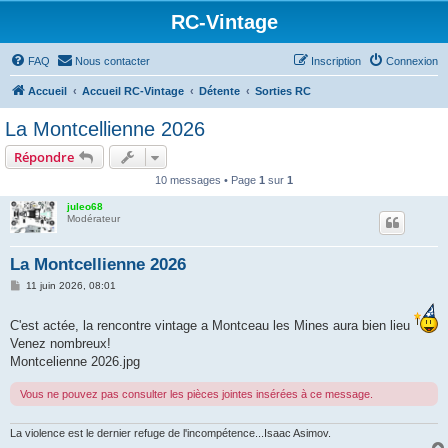
RC-Vintage
FAQ
Nous contacter
Inscription
Connexion
Accueil
Accueil RC-Vintage
Détente
Sorties RC
La Montcellienne 2026
Répondre
10 messages • Page
1
sur
1
juleo68
Modérateur
La Montcellienne 2026
M
11 juin 2026, 08:01
e
s
s
C'est actée, la rencontre vintage a Montceau les Mines aura bien lieu
a
Venez nombreux!
g
e
Montcelienne 2026.jpg
Vous ne pouvez pas consulter les pièces jointes insérées à ce message.
La violence est le dernier refuge de l'incompétence...Isaac Asimov.