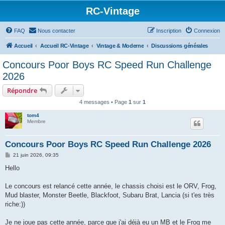
RC-Vintage
FAQ
Nous contacter
Inscription
Connexion
Accueil
Accueil RC-Vintage
Vintage & Moderne
Discussions générales
Concours Poor Boys RC Speed Run Challenge
2026
Répondre
4 messages • Page
1
sur
1
tom4
Membre
Concours Poor Boys RC Speed Run Challenge 2026
M
21 juin 2026, 09:35
e
s
Hello
s
a
g
Le concours est relancé cette année, le chassis choisi est le ORV, Frog,
e
Mud blaster, Monster Beetle, Blackfoot, Subaru Brat, Lancia (si t'es très
riche:))
Je ne joue pas cette année, parce que j'ai déjà eu un MB et le Frog me