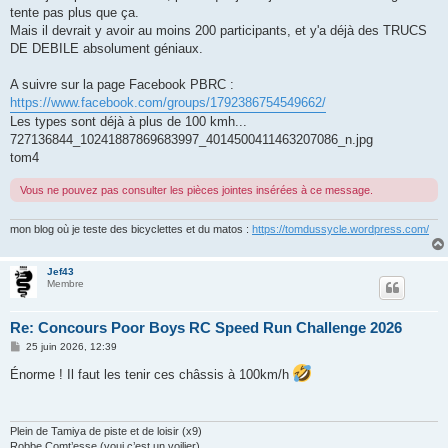
tente pas plus que ça.
Mais il devrait y avoir au moins 200 participants, et y'a déjà des TRUCS
DE DEBILE absolument géniaux.
A suivre sur la page Facebook PBRC :
https://www.facebook.com/groups/1792386754549662/
Les types sont déjà à plus de 100 kmh...
727136844_10241887869683997_4014500411463207086_n.jpg
tom4
Vous ne pouvez pas consulter les pièces jointes insérées à ce message.
mon blog où je teste des bicyclettes et du matos :
https://tomdussycle.wordpress.com/
Jef43
Membre
Re: Concours Poor Boys RC Speed Run Challenge 2026
M
25 juin 2026, 12:39
e
s
Énorme ! Il faut les tenir ces châssis à 100km/h
s
a
g
e
Plein de Tamiya de piste et de loisir (x9)
Robbe Comt’esse (voui c’est un voilier)