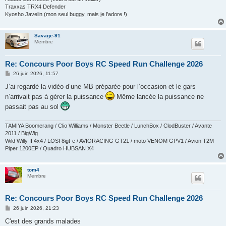
Traxxas TRX4 Defender
Kyosho Javelin (mon seul buggy, mais je l’adore !)
Savage-91
Membre
Re: Concours Poor Boys RC Speed Run Challenge 2026
M
26 juin 2026, 11:57
e
s
J’ai regardé la vidéo d’une MB préparée pour l’occasion et le gars
s
n’arrivait pas à gérer la puissance
Même lancée la puissance ne
a
g
passait pas au sol
e
TAMIYA Boomerang / Clio Williams / Monster Beetle / LunchBox / ClodBuster / Avante
2011 / BigWig
Wild Willy II 4x4 / LOSI 8igt-e / AVIORACING GT21 / moto VENOM GPV1 / Avion T2M
Piper 1200EP / Quadro HUBSAN X4
tom4
Membre
Re: Concours Poor Boys RC Speed Run Challenge 2026
M
26 juin 2026, 21:23
e
s
C'est des grands malades
s