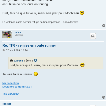
est utilisé de nos jours en touring.
Bref, fais ce que tu veux, mais sois prêt pour Montceau
La violence est le dernier refuge de l'incompétence...Isaac Asimov.
Ishaa
Membre
Re: TF6 - remise en route runner
M
12 juin 2026, 19:14
e
s
s
juleo68
a écrit :
a
g
Bref, fais ce que tu veux, mais sois prêt pour Montceau
e
Je vais faire au mieux
Ma collection
Designed to dominate !
The LEGEND
coxinel