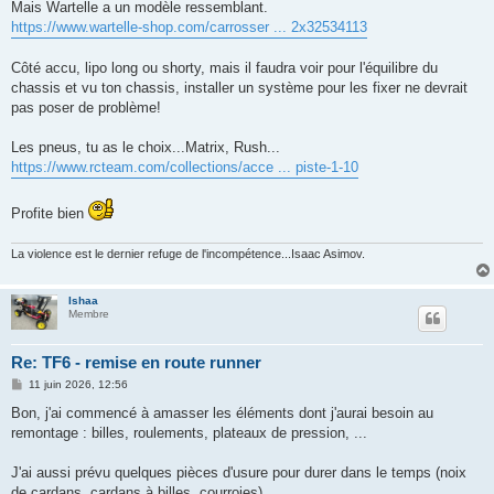
Mais Wartelle a un modèle ressemblant.
https://www.wartelle-shop.com/carrosser ... 2x32534113
Côté accu, lipo long ou shorty, mais il faudra voir pour l'équilibre du
chassis et vu ton chassis, installer un système pour les fixer ne devrait
pas poser de problème!
Les pneus, tu as le choix...Matrix, Rush...
https://www.rcteam.com/collections/acce ... piste-1-10
Profite bien
La violence est le dernier refuge de l'incompétence...Isaac Asimov.
Ishaa
Membre
Re: TF6 - remise en route runner
M
11 juin 2026, 12:56
e
s
Bon, j'ai commencé à amasser les éléments dont j'aurai besoin au
s
remontage : billes, roulements, plateaux de pression, ...
a
g
e
J'ai aussi prévu quelques pièces d'usure pour durer dans le temps (noix
de cardans, cardans à billes, courroies).