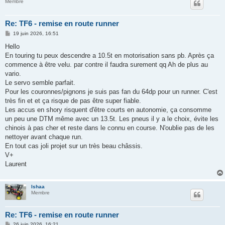
Membre
Re: TF6 - remise en route runner
M
19 juin 2026, 16:51
e
s
Hello
s
En touring tu peux descendre a 10.5t en motorisation sans pb. Après ça
a
g
commence à être velu. par contre il faudra surement qq Ah de plus au
e
vario.
Le servo semble parfait.
Pour les couronnes/pignons je suis pas fan du 64dp pour un runner. C'est
très fin et et ça risque de pas être super fiable.
Les accus en shory risquent d'être courts en autonomie, ça consomme
un peu une DTM même avec un 13.5t. Les pneus il y a le choix, évite les
chinois à pas cher et reste dans le connu en course. N'oublie pas de les
nettoyer avant chaque run.
En tout cas joli projet sur un très beau châssis.
V+
Laurent
Ishaa
Membre
Re: TF6 - remise en route runner
M
26 juin 2026, 16:21