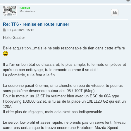
juleo68
Modérateur
Re: TF6 - remise en route runner
M
01 juin 2026, 15:42
e
s
Hello Gautier
s
a
g
Belle acquisition...mais je ne suis responsable de rien dans cette affaire
e
Il a l'air en bon état ce chassis et, le plus simple, tu le mets en pièces et
après un bon nettoyage, tu le remonte comme il se doit!
La géométrie, tu la fera a la fin.
La couronne parait énorme, si tu cherche un peu de vitesse, tu pourras
sans problème descendre autour des 95 / 100T (64dp)
Pour le moteur, un 13.5T ira vraiment bien avec un ESC de 60A type
Hobbywing 10BL60 G2 et, si tu as de la place un 10BL120 G2 qui est un
120A
Il offre plus de réglages, mais cela n'est pas indispensable.
Le servo, low profil et assez rapide, ne prends pas un servo lent. Niveau
carro, pas certain que tu trouve encore une Protoform Mazda Speed...