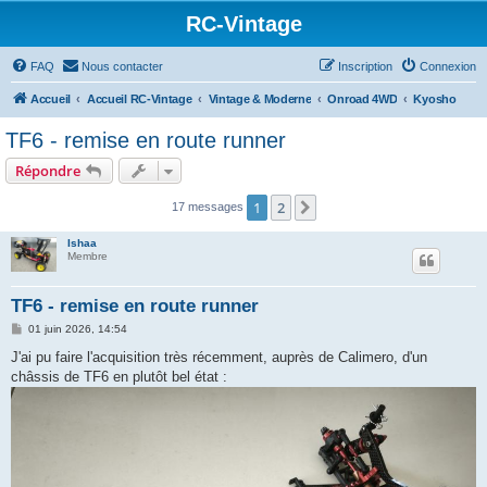
RC-Vintage
FAQ
Nous contacter
Inscription
Connexion
Accueil
Accueil RC-Vintage
Vintage & Moderne
Onroad 4WD
Kyosho
TF6 - remise en route runner
Répondre
1
2
Suivant
17 messages
Ishaa
Membre
TF6 - remise en route runner
M
01 juin 2026, 14:54
e
s
J'ai pu faire l'acquisition très récemment, auprès de Calimero, d'un
s
châssis de TF6 en plutôt bel état :
a
g
e