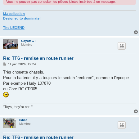
Vous ne pouvez pas consulter les pièces jointes insérées à ce message.
Ma collection
Designed to dominate !
The LEGEND
CoyoteGT
Membre
Re: TF6 - remise en route runner
M
11 juin 2026, 19:24
e
s
Très chouette chassis.
s
Pour la batterie, il y a toujours le scotch "renforcé", comme à l'époque.
a
g
Par exemple Hudy 107870
e
ou Core RC CR005
"Toys, they're not !"
Ishaa
Membre
Re: TF6 - remise en route runner