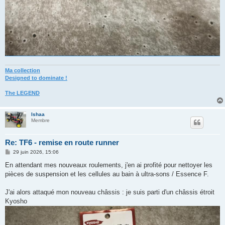
Ma collection
Designed to dominate !
The LEGEND
Ishaa
Membre
Re: TF6 - remise en route runner
M
29 juin 2026, 15:06
e
s
En attendant mes nouveaux roulements, j'en ai profité pour nettoyer les
s
pièces de suspension et les cellules au bain à ultra-sons / Essence F.
a
g
e
J'ai alors attaqué mon nouveau châssis : je suis parti d'un châssis étroit
Kyosho