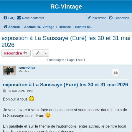
RC-Vintage
FAQ
Nous contacter
Inscription
Connexion
Accueil
Accueil RC-Vintage
Détente
Sorties RC
exposition à La Saussaye (Eure) les 30 et 31 mai
2026
Répondre
4 messages • Page
1
sur
1
tontonOlive
Membre
exposition à La Saussaye (Eure) les 30 et 31 mai 2026
M
03 mai 2026, 19:33
e
s
Bonjour à tous
s
a
g
Je vous invite à venir faire connaissance si vous passez dans le coin de
e
la Saussaye dans l'Eure
En parallèle et sur le thème de l'automobile, entre autres, le peintre local
Eric Bauer exposera ses toiles et dessins.