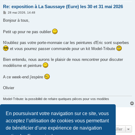
Re: exposition à La Saussaye (Eure) les 30 et 31 mai 2026
M
28 mai 2026, 14:48
e
s
Bonjour à tous,
s
a
g
Petit up pour ne pas oublier
e
N'oubliez pas votre porte-monnaie car les peintures d'Eric sont superbes
et vous pourrez passer commande pour un kit Model-Tribute
Bien entendu, nous aurons le plaisir de nous rencontrer pour discuter
modélisme et peinture
A ce week-end j'espère
Olivier
Model-Tribute: la possibilité de refaire quelques pièces pour vos modèles
Répondre
En poursuivant votre navigation sur ce site, vous
4 messages • Page
1
sur
1
acceptez l’utilisation de cookies vous permettant
de bénéficier d’une expérience de navigation
Aller