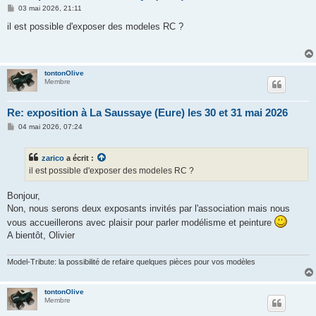
M
03 mai 2026, 21:11
e
s
il est possible d'exposer des modeles RC ?
s
a
g
e
tontonOlive
Membre
Re: exposition à La Saussaye (Eure) les 30 et 31 mai 2026
M
04 mai 2026, 07:24
e
s
s
zarico
a écrit :
a
g
il est possible d'exposer des modeles RC ?
e
Bonjour,
Non, nous serons deux exposants invités par l'association mais nous
vous accueillerons avec plaisir pour parler modélisme et peinture
A bientôt, Olivier
Model-Tribute: la possibilité de refaire quelques pièces pour vos modèles
tontonOlive
Membre