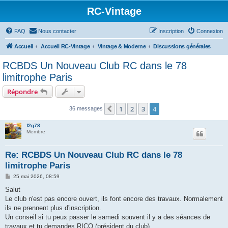
RC-Vintage
FAQ
Nous contacter
Inscription
Connexion
Accueil
Accueil RC-Vintage
Vintage & Moderne
Discussions générales
RCBDS Un Nouveau Club RC dans le 78
limitrophe Paris
Répondre
1
2
3
4
Précédent
36 messages
f2g78
Membre
Re: RCBDS Un Nouveau Club RC dans le 78
limitrophe Paris
M
25 mai 2026, 08:59
e
s
Salut
s
Le club n'est pas encore ouvert, ils font encore des travaux. Normalement
a
g
ils ne prennent plus d'inscription.
e
Un conseil si tu peux passer le samedi souvent il y a des séances de
travaux et tu demandes RICO (président du club)