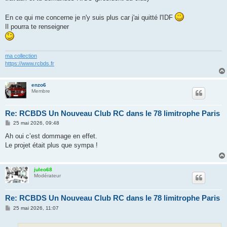
En ce qui me concerne je n'y suis plus car j'ai quitté l'IDF
Il pourra te renseigner
ma collection
https://www.rcbds.fr
enzo6
Membre
Re: RCBDS Un Nouveau Club RC dans le 78 limitrophe Paris
M
25 mai 2026, 09:48
e
s
Ah oui c’est dommage en effet.
s
Le projet était plus que sympa !
a
g
e
juleo68
Modérateur
Re: RCBDS Un Nouveau Club RC dans le 78 limitrophe Paris
M
25 mai 2026, 11:07
e
s
s