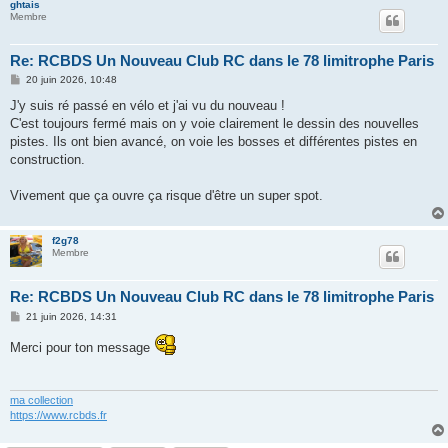
ghtais
Membre
Re: RCBDS Un Nouveau Club RC dans le 78 limitrophe Paris
M
20 juin 2026, 10:48
e
s
J'y suis ré passé en vélo et j'ai vu du nouveau !
s
C'est toujours fermé mais on y voie clairement le dessin des nouvelles
a
g
pistes. Ils ont bien avancé, on voie les bosses et différentes pistes en
e
construction.
Vivement que ça ouvre ça risque d'être un super spot.
f2g78
Membre
Re: RCBDS Un Nouveau Club RC dans le 78 limitrophe Paris
M
21 juin 2026, 14:31
e
s
Merci pour ton message
s
a
g
e
ma collection
https://www.rcbds.fr