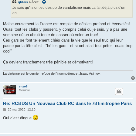
ghtais
a écrit :
a
g
Je sais qu'ils ont eu des pb de vandalisme mais ca fait déjà plus d'un
e
an.
Malheureusement la France est remplie de débiles profond et écervelés!
Quasi tout les clubs y passent, y compris celui où je suis, y a pas une
semaine où un abruti tente de casser où voler un truc!
Ces gars se font tellement chiés dans la vie que le seul truc qui leur
passe par la tête c'est..."hé les gars...et si ont allait tout péter...ouais trop
cool"
Ça devient franchement très pénible et démotivant!
La violence est le dernier refuge de l'incompétence...Isaac Asimov.
enzo6
Membre
Re: RCBDS Un Nouveau Club RC dans le 78 limitrophe Paris
M
25 mai 2026, 12:10
e
s
Oui c’est dingue
s
a
g
e