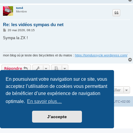
tom4
Membre
Re: les vidéos sympas du net
M
20 mai 2026, 08:15
e
s
Sympa la ZX !
s
a
g
e
mon blog où je teste des bicyclettes et du matos :
https://tomdussycle.wordpress.com/
Répondre
Page
40
sur
40
1
36
37
38
39
40
Précédent
392 messages
En poursuivant votre navigation sur ce site, vous
…
acceptez l’utilisation de cookies vous permettant
Aller
de bénéficier d’une expérience de navigation
optimale.
En savoir plus…
Accueil
Accueil RC-Vintage
Fuseau horaire sur
UTC+02:00
Développé par
phpBB
® Forum Software © phpBB Limited
J’accepte
Traduction française officielle
©
Qiaeru
Confidentialité
|
Conditions