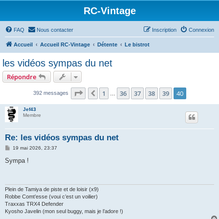
RC-Vintage
FAQ
Nous contacter
Inscription
Connexion
Accueil
Accueil RC-Vintage
Détente
Le bistrot
les vidéos sympas du net
Répondre
Page
40
sur
40
1
36
37
38
39
40
Précédent
392 messages
…
Jef43
Membre
Re: les vidéos sympas du net
M
19 mai 2026, 23:37
e
s
Sympa !
s
a
g
e
Plein de Tamiya de piste et de loisir (x9)
Robbe Comt’esse (voui c’est un voilier)
Traxxas TRX4 Defender
Kyosho Javelin (mon seul buggy, mais je l’adore !)