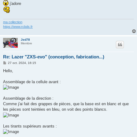
s
j'adore
s
a
g
e
ma collection
https://www.rcbds.fr
Jed78
Membre
Re: Lazer "ZXS-evo" (conception, fabrication...)
M
27 oct. 2024, 16:15
e
s
Hello,
s
a
g
Assemblage de la cellule avant :
e
Assemblage de la direction :
Comme j'ai fait des grappes de pièces, que la base est en blanc et que
les pièces sont teintées en bleu, on voit des points blancs.
Les tirants supérieurs avants :