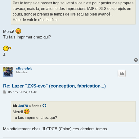
e
Pas le temps de passer trop souvent si ce n'est pour poster mes propres
travaux, mais là, en attente des impressions MJF et SLS des projets en
cours, donc je prends le temps de lire et tu as bien avancé...
Hâte de voir le résultat final...
Merci!
Tu fais imprimer chez qui?
J.
silvertriple
Membre
Re: Lazer "ZXS-evo" (conception, fabrication...)
M
05 nov. 2024, 14:48
e
s
s
Jed78
a écrit :
a
g
Merci!
e
Tu fais imprimer chez qui?
Majoritairement chez JLCPCB (Chine) ces derniers temps...