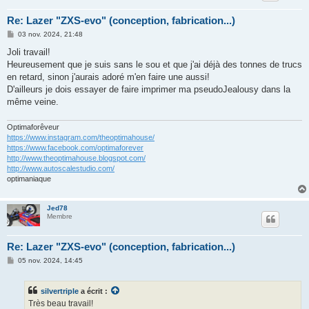
Re: Lazer "ZXS-evo" (conception, fabrication...)
M
03 nov. 2024, 21:48
e
s
Joli travail!
s
Heureusement que je suis sans le sou et que j'ai déjà des tonnes de trucs
a
g
en retard, sinon j'aurais adoré m'en faire une aussi!
e
D'ailleurs je dois essayer de faire imprimer ma pseudoJealousy dans la
même veine.
Optimaforêveur
https://www.instagram.com/theoptimahouse/
https://www.facebook.com/optimaforever
http://www.theoptimahouse.blogspot.com/
http://www.autoscalestudio.com/
optimaniaque
Jed78
Membre
Re: Lazer "ZXS-evo" (conception, fabrication...)
M
05 nov. 2024, 14:45
e
s
s
silvertriple
a écrit :
a
g
Très beau travail!