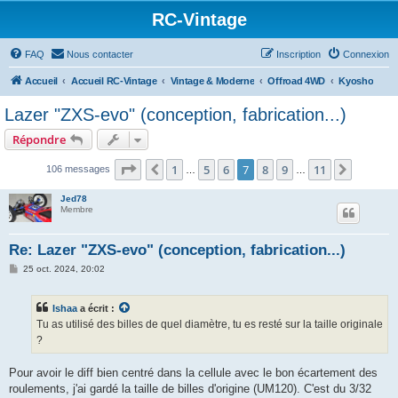
RC-Vintage
FAQ
Nous contacter
Inscription
Connexion
Accueil
Accueil RC-Vintage
Vintage & Moderne
Offroad 4WD
Kyosho
Lazer "ZXS-evo" (conception, fabrication...)
Répondre
Page
7
sur
11
1
5
6
7
8
9
11
Précédent
Suivant
106 messages
…
…
Jed78
Membre
Re: Lazer "ZXS-evo" (conception, fabrication...)
M
25 oct. 2024, 20:02
e
s
s
Ishaa
a écrit :
a
g
Tu as utilisé des billes de quel diamètre, tu es resté sur la taille originale
e
?
Pour avoir le diff bien centré dans la cellule avec le bon écartement des
roulements, j'ai gardé la taille de billes d'origine (UM120). C'est du 3/32