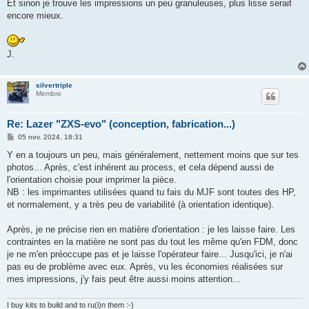
Et sinon je trouve les impressions un peu granuleuses, plus lisse serait
encore mieux.
J.
silvertriple
Membre
Re: Lazer "ZXS-evo" (conception, fabrication...)
M
05 nov. 2024, 18:31
e
s
Y en a toujours un peu, mais généralement, nettement moins que sur tes
s
photos... Après, c'est inhérent au process, et cela dépend aussi de
a
g
l'orientation choisie pour imprimer la pièce.
e
NB : les imprimantes utilisées quand tu fais du MJF sont toutes des HP,
et normalement, y a très peu de variabilité (à orientation identique).
Après, je ne précise rien en matière d'orientation : je les laisse faire. Les
contraintes en la matière ne sont pas du tout les même qu'en FDM, donc
je ne m'en préoccupe pas et je laisse l'opérateur faire... Jusqu'ici, je n'ai
pas eu de problème avec eux. Après, vu les économies réalisées sur
mes impressions, j'y fais peut être aussi moins attention...
I buy kits to build and to ru(i)n them :-)