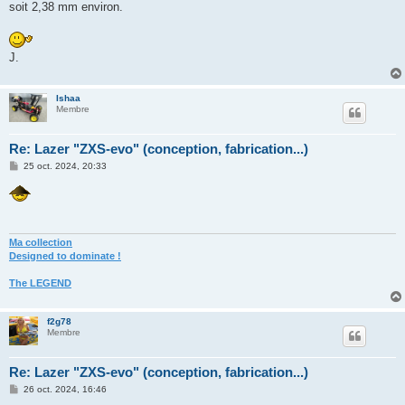
soit 2,38 mm environ.
J.
Ishaa
Membre
Re: Lazer "ZXS-evo" (conception, fabrication...)
M
25 oct. 2024, 20:33
e
s
s
a
g
e
Ma collection
Designed to dominate !
The LEGEND
f2g78
Membre
Re: Lazer "ZXS-evo" (conception, fabrication...)
M
26 oct. 2024, 16:46
e