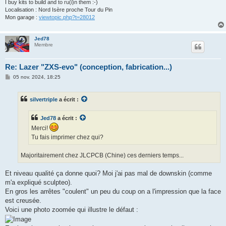
I buy kits to build and to ru(i)n them :-)
Localisation : Nord Isère proche Tour du Pin
Mon garage :
viewtopic.php?t=28012
Jed78
Membre
Re: Lazer "ZXS-evo" (conception, fabrication...)
M
05 nov. 2024, 18:25
e
s
s
silvertriple
a écrit :
a
g
e
Jed78
a écrit :
Merci!
Tu fais imprimer chez qui?
Majoritairement chez JLCPCB (Chine) ces derniers temps...
Et niveau qualité ça donne quoi? Moi j'ai pas mal de downskin (comme
m'a expliqué sculpteo).
En gros les arrêtes "coulent" un peu du coup on a l'impression que la face
est creusée.
Voici une photo zoomée qui illustre le défaut :