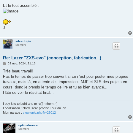
Et le tout assemblé :
J.
silvertriple
Membre
Re: Lazer "ZXS-evo" (conception, fabrication...)
M
03 nov. 2024, 21:16
e
s
Très beau travail!
s
Pas le temps de passer trop souvent si ce n'est pour poster mes propres
a
g
travaux, mais là, en attente des impressions MJF et SLS des projets en
e
cours, donc je prends le temps de lire et tu as bien avancé...
Hâte de voir le résultat final...
I buy kits to build and to ru(i)n them :-)
Localisation : Nord Isère proche Tour du Pin
Mon garage :
viewtopic.php?t=28012
optimaforever
Membre