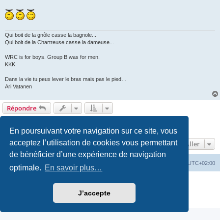
Qui boit de la gnôle casse la bagnole...
Qui boit de la Chartreuse casse la dameuse...
WRC is for boys. Group B was for men.
KKK
Dans la vie tu peux lever le bras mais pas le pied…
Ari Vatanen
Répondre
1
2
Précédent
11 messages
En poursuivant votre navigation sur ce site, vous
acceptez l’utilisation de cookies vous permettant
Aller
de bénéficier d’une expérience de navigation
Accueil
Accueil RC-Vintage
Fuseau horaire sur
UTC+02:00
optimale.
En savoir plus…
Développé par
phpBB
® Forum Software © phpBB Limited
Traduction française officielle
©
Qiaeru
J’accepte
Confidentialité
|
Conditions