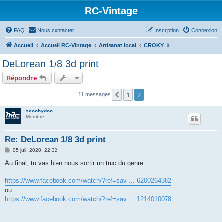
RC-Vintage
FAQ
Nous contacter
Inscription
Connexion
Accueil
Accueil RC-Vintage
Artisanat local
CROKY_b
DeLorean 1/8 3d print
Répondre
1
2
Précédent
11 messages
scoobydoo
Membre
Re: DeLorean 1/8 3d print
M
05 juil. 2020, 22:32
e
s
Au final, tu vas bien nous sortir un truc du genre
s
a
g
https://www.facebook.com/watch/?ref=sav ... 6200264382
e
ou
https://www.facebook.com/watch/?ref=sav ... 1214010078