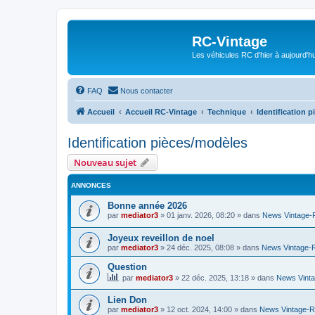
RC-Vintage
Les véhicules RC d'hier à aujourd'hu
FAQ
Nous contacter
Accueil
Accueil RC-Vintage
Technique
Identification 
Identification pièces/modèles
Nouveau sujet
ANNONCES
Bonne année 2026
par
mediator3
»
01 janv. 2026, 08:20
» dans
News Vintage
Joyeux reveillon de noel
par
mediator3
»
24 déc. 2025, 08:08
» dans
News Vintage-
Question
par
mediator3
»
22 déc. 2025, 13:18
» dans
News Vint
Lien Don
par
mediator3
»
12 oct. 2024, 14:00
» dans
News Vintage-