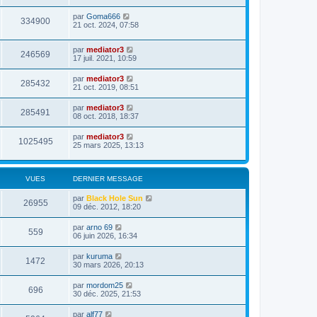
par
Goma666
334900
21 oct. 2024, 07:58
par
mediator3
246569
17 juil. 2021, 10:59
par
mediator3
285432
21 oct. 2019, 08:51
par
mediator3
285491
08 oct. 2018, 18:37
par
mediator3
1025495
25 mars 2025, 13:13
VUES
DERNIER MESSAGE
par
Black Hole Sun
26955
09 déc. 2012, 18:20
par
arno 69
559
06 juin 2026, 16:34
par
kuruma
1472
30 mars 2026, 20:13
par
mordom25
696
30 déc. 2025, 21:53
par
alf77