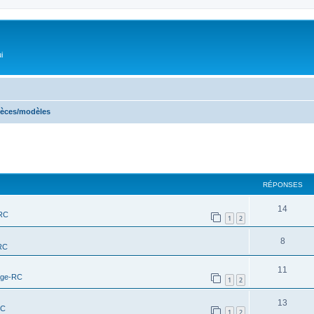
i
pièces/modèles
RÉPONSES
14
-RC
1
2
8
RC
11
age-RC
1
2
13
RC
1
2