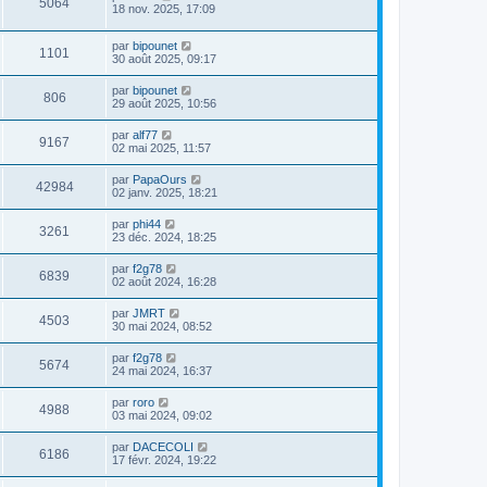
5064
18 nov. 2025, 17:09
par
bipounet
1101
30 août 2025, 09:17
par
bipounet
806
29 août 2025, 10:56
par
alf77
9167
02 mai 2025, 11:57
par
PapaOurs
42984
02 janv. 2025, 18:21
par
phi44
3261
23 déc. 2024, 18:25
par
f2g78
6839
02 août 2024, 16:28
par
JMRT
4503
30 mai 2024, 08:52
par
f2g78
5674
24 mai 2024, 16:37
par
roro
4988
03 mai 2024, 09:02
par
DACECOLI
6186
17 févr. 2024, 19:22