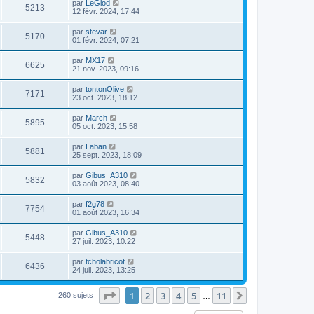
par
LeGlod
5213
12 févr. 2024, 17:44
par
stevar
5170
01 févr. 2024, 07:21
par
MX17
6625
21 nov. 2023, 09:16
par
tontonOlive
7171
23 oct. 2023, 18:12
par
March
5895
05 oct. 2023, 15:58
par
Laban
5881
25 sept. 2023, 18:09
par
Gibus_A310
5832
03 août 2023, 08:40
par
f2g78
7754
01 août 2023, 16:34
par
Gibus_A310
5448
27 juil. 2023, 10:22
par
tcholabricot
6436
24 juil. 2023, 13:25
Page
1
sur
11
1
2
3
4
5
11
Suivant
260 sujets
…