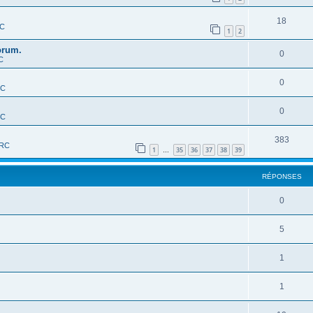
18
RC
1
2
orum.
0
C
0
RC
0
RC
383
-RC
1
35
36
37
38
39
…
RÉPONSES
0
5
1
1