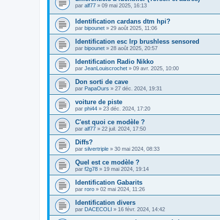
par
alf77
»
09 mai 2025, 16:13
Identification cardans dtm hpi?
par
bipounet
»
29 août 2025, 11:06
Identification esc lrp brushless sensored
par
bipounet
»
28 août 2025, 20:57
Identification Radio Nikko
par
JeanLouiscrochet
»
09 avr. 2025, 10:00
Don sorti de cave
par
PapaOurs
»
27 déc. 2024, 19:31
voiture de piste
par
phi44
»
23 déc. 2024, 17:20
C'est quoi ce modèle ?
par
alf77
»
22 juil. 2024, 17:50
Diffs?
par
silvertriple
»
30 mai 2024, 08:33
Quel est ce modèle ?
par
f2g78
»
19 mai 2024, 19:14
Identification Gabarits
par
roro
»
02 mai 2024, 11:26
Identification divers
par
DACECOLI
»
16 févr. 2024, 14:42