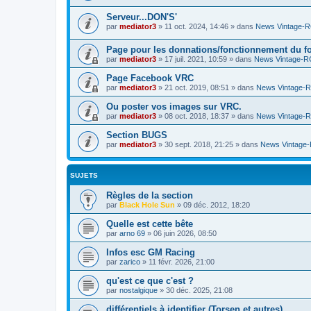
Serveur...DON'S'
par
mediator3
»
11 oct. 2024, 14:46
» dans
News Vintage-
Page pour les donnations/fonctionnement du f
par
mediator3
»
17 juil. 2021, 10:59
» dans
News Vintage-R
Page Facebook VRC
par
mediator3
»
21 oct. 2019, 08:51
» dans
News Vintage-
Ou poster vos images sur VRC.
par
mediator3
»
08 oct. 2018, 18:37
» dans
News Vintage-
Section BUGS
par
mediator3
»
30 sept. 2018, 21:25
» dans
News Vintage
SUJETS
Règles de la section
par
Black Hole Sun
»
09 déc. 2012, 18:20
Quelle est cette bête
par
arno 69
»
06 juin 2026, 08:50
Infos esc GM Racing
par
zarico
»
11 févr. 2026, 21:00
qu'est ce que c'est ?
par
nostalgique
»
30 déc. 2025, 21:08
différentiels à identifier (Torsen et autres)