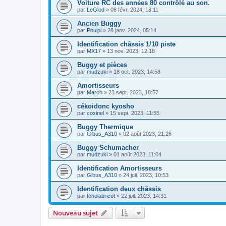
Voiture RC des années 80 contrôlé au son.
par
LeGlod
»
08 févr. 2024, 18:11
Ancien Buggy
par
Poulpi
»
28 janv. 2024, 05:14
Identification châssis 1/10 piste
par
MX17
»
13 nov. 2023, 12:18
Buggy et pièces
par
mudzuki
»
18 oct. 2023, 14:58
Amortisseurs
par
March
»
23 sept. 2023, 18:57
cékoidonc kyosho
par
coxinel
»
15 sept. 2023, 11:55
Buggy Thermique
par
Gibus_A310
»
02 août 2023, 21:26
Buggy Schumacher
par
mudzuki
»
01 août 2023, 11:04
Identification Amortisseurs
par
Gibus_A310
»
24 juil. 2023, 10:53
Identification deux châssis
par
tcholabricot
»
22 juil. 2023, 14:31
Nouveau sujet