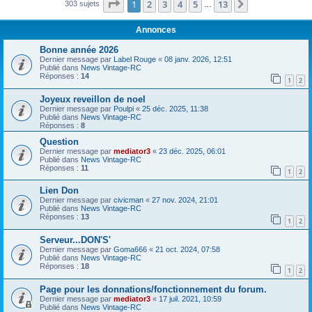
Page
1
sur
13
1
2
3
4
5
13
Suivant
303 sujets
…
Annonces
Bonne année 2026
Dernier message par
Label Rouge
«
08 janv. 2026, 12:51
Publié dans
News Vintage-RC
Réponses :
14
1
2
Joyeux reveillon de noel
Dernier message par
Poulpi
«
25 déc. 2025, 11:38
Publié dans
News Vintage-RC
Réponses :
8
Question
Dernier message par
mediator3
«
23 déc. 2025, 06:01
Publié dans
News Vintage-RC
Réponses :
11
1
2
Lien Don
Dernier message par
civicman
«
27 nov. 2024, 21:01
Publié dans
News Vintage-RC
Réponses :
13
1
2
Serveur...DON'S'
Dernier message par
Goma666
«
21 oct. 2024, 07:58
Publié dans
News Vintage-RC
Réponses :
18
1
2
Page pour les donnations/fonctionnement du forum.
Dernier message par
mediator3
«
17 juil. 2021, 10:59
Publié dans
News Vintage-RC