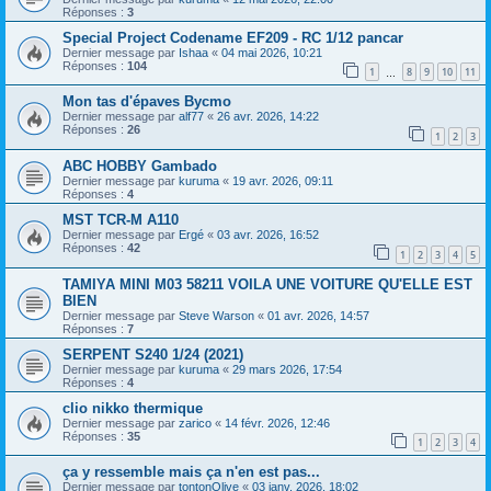
Réponses :
3
Special Project Codename EF209 - RC 1/12 pancar
Dernier message par
Ishaa
«
04 mai 2026, 10:21
Réponses :
104
1
8
9
10
11
…
Mon tas d'épaves Bycmo
Dernier message par
alf77
«
26 avr. 2026, 14:22
Réponses :
26
1
2
3
ABC HOBBY Gambado
Dernier message par
kuruma
«
19 avr. 2026, 09:11
Réponses :
4
MST TCR-M A110
Dernier message par
Ergé
«
03 avr. 2026, 16:52
Réponses :
42
1
2
3
4
5
TAMIYA MINI M03 58211 VOILA UNE VOITURE QU'ELLE EST
BIEN
Dernier message par
Steve Warson
«
01 avr. 2026, 14:57
Réponses :
7
SERPENT S240 1/24 (2021)
Dernier message par
kuruma
«
29 mars 2026, 17:54
Réponses :
4
clio nikko thermique
Dernier message par
zarico
«
14 févr. 2026, 12:46
Réponses :
35
1
2
3
4
ça y ressemble mais ça n'en est pas...
Dernier message par
tontonOlive
«
03 janv. 2026, 18:02