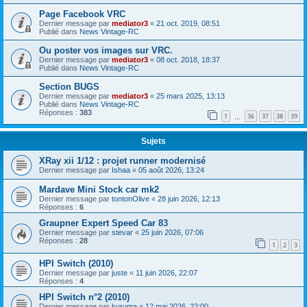
Page Facebook VRC
Dernier message par
mediator3
«
21 oct. 2019, 08:51
Publié dans
News Vintage-RC
Ou poster vos images sur VRC.
Dernier message par
mediator3
«
08 oct. 2018, 18:37
Publié dans
News Vintage-RC
Section BUGS
Dernier message par
mediator3
«
25 mars 2025, 13:13
Publié dans
News Vintage-RC
Réponses :
383
1
36
37
38
39
…
Sujets
XRay xii 1/12 : projet runner modernisé
Dernier message par
Ishaa
«
05 août 2026, 13:24
Mardave Mini Stock car mk2
Dernier message par
tontonOlive
«
28 juin 2026, 12:13
Réponses :
6
Graupner Expert Speed Car 83
Dernier message par
stevar
«
25 juin 2026, 07:06
Réponses :
28
1
2
3
HPI Switch (2010)
Dernier message par
juste
«
11 juin 2026, 22:07
Réponses :
4
HPI Switch n°2 (2010)
Dernier message par
kuruma
«
12 mai 2026, 22:00