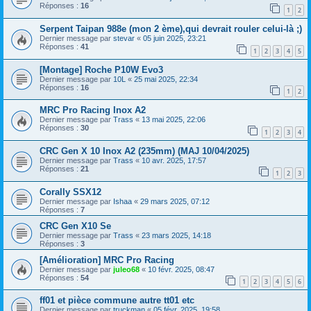
Réponses :
16
1
2
Serpent Taipan 988e (mon 2 ème),qui devrait rouler celui-là ;)
Dernier message par
stevar
«
05 juin 2025, 23:21
Réponses :
41
1
2
3
4
5
[Montage] Roche P10W Evo3
Dernier message par
10L
«
25 mai 2025, 22:34
Réponses :
16
1
2
MRC Pro Racing Inox A2
Dernier message par
Trass
«
13 mai 2025, 22:06
Réponses :
30
1
2
3
4
CRC Gen X 10 Inox A2 (235mm) (MAJ 10/04/2025)
Dernier message par
Trass
«
10 avr. 2025, 17:57
Réponses :
21
1
2
3
Corally SSX12
Dernier message par
Ishaa
«
29 mars 2025, 07:12
Réponses :
7
CRC Gen X10 Se
Dernier message par
Trass
«
23 mars 2025, 14:18
Réponses :
3
[Amélioration] MRC Pro Racing
Dernier message par
juleo68
«
10 févr. 2025, 08:47
Réponses :
54
1
2
3
4
5
6
ff01 et pièce commune autre tt01 etc
Dernier message par
truckman
«
05 févr. 2025, 19:58