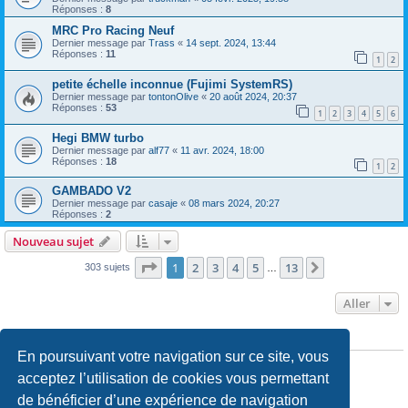
Réponses :
8
MRC Pro Racing Neuf
Dernier message par
Trass
«
14 sept. 2024, 13:44
Réponses :
11
1
2
petite échelle inconnue (Fujimi SystemRS)
Dernier message par
tontonOlive
«
20 août 2024, 20:37
Réponses :
53
1
2
3
4
5
6
Hegi BMW turbo
Dernier message par
alf77
«
11 avr. 2024, 18:00
Réponses :
18
1
2
GAMBADO V2
Dernier message par
casaje
«
08 mars 2024, 20:27
Réponses :
2
Nouveau sujet
Page
1
sur
13
1
2
3
4
5
13
Suivant
303 sujets
…
Aller
PERMISSIONS DU FORUM
En poursuivant votre navigation sur ce site, vous
Vous
ne pouvez pas
publier de nouveaux sujets dans ce forum
Vous
ne pouvez pas
répondre aux sujets dans ce forum
acceptez l’utilisation de cookies vous permettant
Vous
ne pouvez pas
modifier vos messages dans ce forum
de bénéficier d’une expérience de navigation
Vous
ne pouvez pas
supprimer vos messages dans ce forum