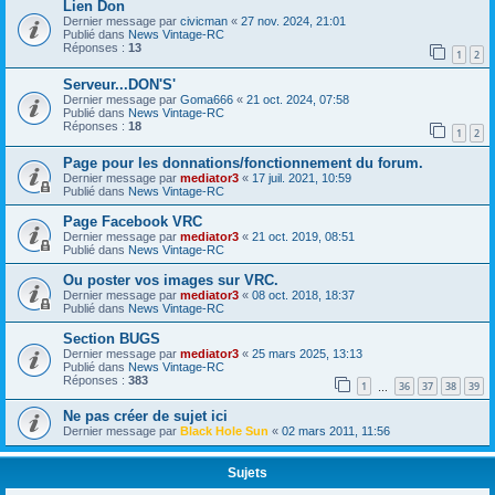
Lien Don
Dernier message par
civicman
«
27 nov. 2024, 21:01
Publié dans
News Vintage-RC
Réponses :
13
1
2
Serveur...DON'S'
Dernier message par
Goma666
«
21 oct. 2024, 07:58
Publié dans
News Vintage-RC
Réponses :
18
1
2
Page pour les donnations/fonctionnement du forum.
Dernier message par
mediator3
«
17 juil. 2021, 10:59
Publié dans
News Vintage-RC
Page Facebook VRC
Dernier message par
mediator3
«
21 oct. 2019, 08:51
Publié dans
News Vintage-RC
Ou poster vos images sur VRC.
Dernier message par
mediator3
«
08 oct. 2018, 18:37
Publié dans
News Vintage-RC
Section BUGS
Dernier message par
mediator3
«
25 mars 2025, 13:13
Publié dans
News Vintage-RC
Réponses :
383
1
36
37
38
39
…
Ne pas créer de sujet ici
Dernier message par
Black Hole Sun
«
02 mars 2011, 11:56
Sujets