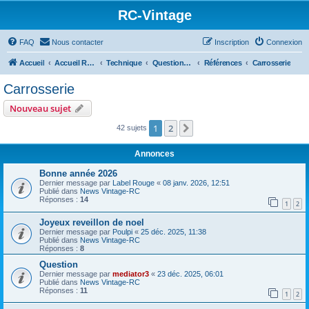
RC-Vintage
FAQ
Nous contacter
Inscription
Connexion
Accueil
Accueil RC-Vintage
Technique
Questions techniques
Références
Carrosserie
Carrosserie
Nouveau sujet
1
2
Suivant
42 sujets
Annonces
Bonne année 2026
Dernier message par
Label Rouge
«
08 janv. 2026, 12:51
Publié dans
News Vintage-RC
Réponses :
14
1
2
Joyeux reveillon de noel
Dernier message par
Poulpi
«
25 déc. 2025, 11:38
Publié dans
News Vintage-RC
Réponses :
8
Question
Dernier message par
mediator3
«
23 déc. 2025, 06:01
Publié dans
News Vintage-RC
Réponses :
11
1
2