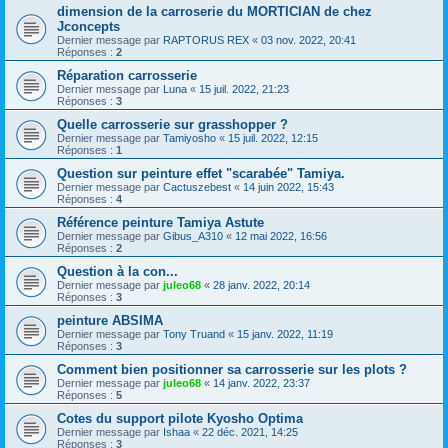
dimension de la carroserie du MORTICIAN de chez
Jconcepts
Dernier message par
RAPTORUS REX
«
03 nov. 2022, 20:41
Réponses :
2
Réparation carrosserie
Dernier message par
Luna
«
15 juil. 2022, 21:23
Réponses :
3
Quelle carrosserie sur grasshopper ?
Dernier message par
Tamiyosho
«
15 juil. 2022, 12:15
Réponses :
1
Question sur peinture effet "scarabée" Tamiya.
Dernier message par
Cactuszebest
«
14 juin 2022, 15:43
Réponses :
4
Référence peinture Tamiya Astute
Dernier message par
Gibus_A310
«
12 mai 2022, 16:56
Réponses :
2
Question à la con...
Dernier message par
juleo68
«
28 janv. 2022, 20:14
Réponses :
3
peinture ABSIMA
Dernier message par
Tony Truand
«
15 janv. 2022, 11:19
Réponses :
3
Comment bien positionner sa carrosserie sur les plots ?
Dernier message par
juleo68
«
14 janv. 2022, 23:37
Réponses :
5
Cotes du support pilote Kyosho Optima
Dernier message par
Ishaa
«
22 déc. 2021, 14:25
Réponses :
3