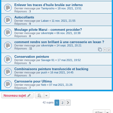
Enlever les traces d'huile brulée sur inferno
Dernier message par
Tamiyosho
«
18 nov. 2021, 13:51
Réponses :
3
Autocollants
Dernier message par
Laban
«
11 nov. 2021, 21:55
Réponses :
9
Moulage pilote Marui - comment procéder?
Dernier message par
silvertriple
«
06 nov. 2021, 10:38
Réponses :
8
comment rendre son brillant à une carrosserie en lexan ?
Dernier message par
silvertriple
«
14 sept. 2021, 20:21
Réponses :
11
1
2
Conservation peinture
Dernier message par
Savage-91
«
17 mai 2021, 19:52
Réponses :
5
Combinaisons peinture transluscide et backing
Dernier message par
push
«
16 mai 2021, 14:45
Réponses :
5
Carrosserie pour Ultima
Dernier message par
Neb
«
07 mai 2021, 21:26
Réponses :
7
Nouveau sujet
1
2
Suivant
42 sujets
Aller