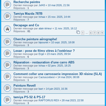
Recherche peintre
Dernier message par
Jef43
«
10 mai 2026, 21:56
Réponses :
1
Tamiya Mazda 787B
Dernier message par
Ishaa
«
15 nov. 2025, 14:44
Réponses :
7
Decapage and Co
Dernier message par
alain térieur
«
11 nov. 2025, 16:12
Réponses :
81
1
6
7
8
9
…
Cherche peinture aérographe!
Dernier message par
bipounet
«
10 sept. 2025, 18:08
Réponses :
3
Lexan : pose de films vitres à l'extérieur ?
Dernier message par
Ergé
«
23 mars 2025, 09:54
Réponses :
6
Réparation - restauration d'une carro ABS
Dernier message par
Ishaa
«
02 janv. 2025, 18:25
Réponses :
3
Comment coller une carrosserie impression 3D résine (SLA)
Dernier message par
Cactuszebest
«
14 mai 2024, 08:08
Réponses :
1
Peinture Revell
Dernier message par
bart
«
14 juin 2023, 16:36
Réponses :
3
tamiya PS-52 & PS-17
Dernier message par
RAPTORUS REX
«
28 mai 2023, 22:58
Réponses :
3