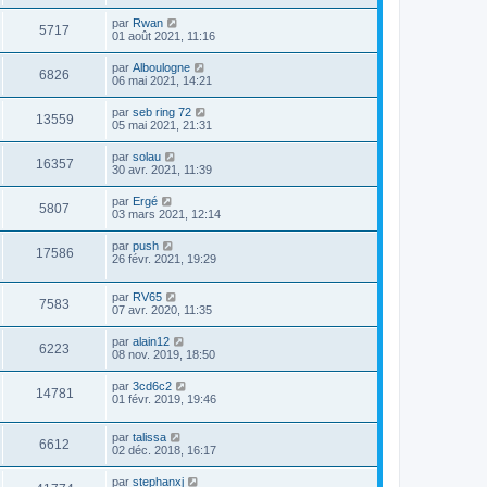
par
Rwan
5717
01 août 2021, 11:16
par
Alboulogne
6826
06 mai 2021, 14:21
par
seb ring 72
13559
05 mai 2021, 21:31
par
solau
16357
30 avr. 2021, 11:39
par
Ergé
5807
03 mars 2021, 12:14
par
push
17586
26 févr. 2021, 19:29
par
RV65
7583
07 avr. 2020, 11:35
par
alain12
6223
08 nov. 2019, 18:50
par
3cd6c2
14781
01 févr. 2019, 19:46
par
talissa
6612
02 déc. 2018, 16:17
par
stephanxj