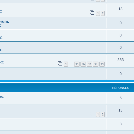
18
RC
1
2
orum.
0
C
0
RC
0
RC
383
-RC
1
35
36
37
38
39
…
0
RÉPONSES
re.
5
13
1
2
3