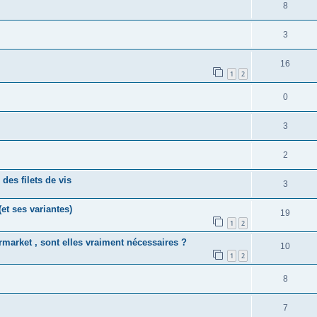
8
3
16
1
2
0
3
2
des filets de vis
3
et ses variantes)
19
1
2
ermarket , sont elles vraiment nécessaires ?
10
1
2
8
7