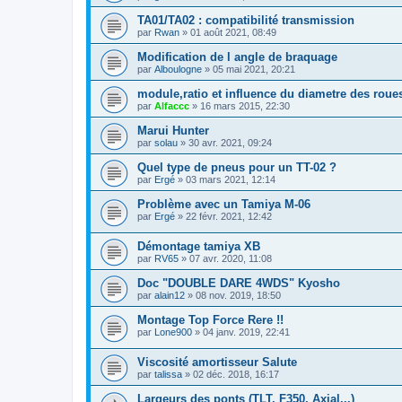
TA01/TA02 : compatibilité transmission
par
Rwan
»
01 août 2021, 08:49
Modification de l angle de braquage
par
Alboulogne
»
05 mai 2021, 20:21
module,ratio et influence du diametre des roue
par
Alfaccc
»
16 mars 2015, 22:30
Marui Hunter
par
solau
»
30 avr. 2021, 09:24
Quel type de pneus pour un TT-02 ?
par
Ergé
»
03 mars 2021, 12:14
Problème avec un Tamiya M-06
par
Ergé
»
22 févr. 2021, 12:42
Démontage tamiya XB
par
RV65
»
07 avr. 2020, 11:08
Doc "DOUBLE DARE 4WDS" Kyosho
par
alain12
»
08 nov. 2019, 18:50
Montage Top Force Rere !!
par
Lone900
»
04 janv. 2019, 22:41
Viscosité amortisseur Salute
par
talissa
»
02 déc. 2018, 16:17
Largeurs des ponts (TLT, F350, Axial...)