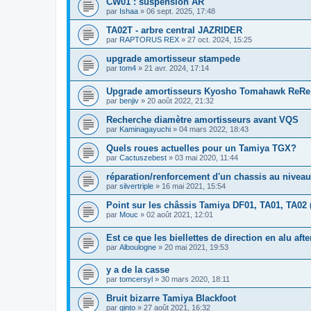
CW01 : suspension AR
par
Ishaa
»
06 sept. 2025, 17:48
TA02T - arbre central JAZRIDER
par
RAPTORUS REX
»
27 oct. 2024, 15:25
upgrade amortisseur stampede
par
tom4
»
21 avr. 2024, 17:14
Upgrade amortisseurs Kyosho Tomahawk ReRe
par
benjiv
»
20 août 2022, 21:32
Recherche diamètre amortisseurs avant VQS
par
Kaminagayuchi
»
04 mars 2022, 18:43
Quels roues actuelles pour un Tamiya TGX?
par
Cactuszebest
»
03 mai 2020, 11:44
réparation/renforcement d'un chassis au niveau 
par
silvertriple
»
16 mai 2021, 15:54
Point sur les châssis Tamiya DF01, TA01, TA02 (
par
Mouc
»
02 août 2021, 12:01
Est ce que les biellettes de direction en alu aft
par
Alboulogne
»
20 mai 2021, 19:53
y a de la casse
par
tomcersyl
»
30 mars 2020, 18:11
Bruit bizarre Tamiya Blackfoot
par
ginto
»
27 août 2021, 16:32