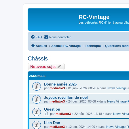
RC-Vintage
Les véhicules RC d'hier à aujourd'hu
FAQ
Nous contacter
Accueil
Accueil RC-Vintage
Technique
Questions tech
Châssis
Nouveau sujet
ANNONCES
Bonne année 2026
par
mediator3
»
01 janv. 2026, 08:20
» dans
News Vintage
Joyeux reveillon de noel
par
mediator3
»
24 déc. 2025, 08:08
» dans
News Vintage-
Question
par
mediator3
»
22 déc. 2025, 13:18
» dans
News Vint
Lien Don
par
mediator3
»
12 oct. 2024, 14:00
» dans
News Vintage-