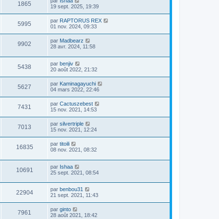
par
Ishaa
1865
19 sept. 2025, 19:39
par
RAPTORUS REX
5995
01 nov. 2024, 09:33
par
Madbearz
9902
28 avr. 2024, 11:58
par
benjiv
5438
20 août 2022, 21:32
par
Kaminagayuchi
5627
04 mars 2022, 22:46
par
Cactuszebest
7431
15 nov. 2021, 14:53
par
silvertriple
7013
15 nov. 2021, 12:24
par
titoili
16835
08 nov. 2021, 08:32
par
Ishaa
10691
25 sept. 2021, 08:54
par
benbou31
22904
21 sept. 2021, 11:43
par
ginto
7961
28 août 2021, 18:42