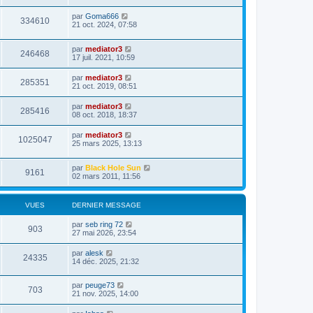
par
Goma666
334610
21 oct. 2024, 07:58
par
mediator3
246468
17 juil. 2021, 10:59
par
mediator3
285351
21 oct. 2019, 08:51
par
mediator3
285416
08 oct. 2018, 18:37
par
mediator3
1025047
25 mars 2025, 13:13
par
Black Hole Sun
9161
02 mars 2011, 11:56
VUES
DERNIER MESSAGE
par
seb ring 72
903
27 mai 2026, 23:54
par
alesk
24335
14 déc. 2025, 21:32
par
peuge73
703
21 nov. 2025, 14:00