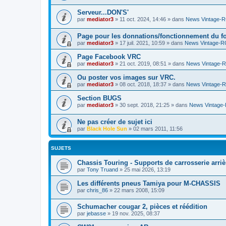
Serveur...DON'S'
par
mediator3
»
11 oct. 2024, 14:46
» dans
News Vintage-
Page pour les donnations/fonctionnement du f
par
mediator3
»
17 juil. 2021, 10:59
» dans
News Vintage-R
Page Facebook VRC
par
mediator3
»
21 oct. 2019, 08:51
» dans
News Vintage-
Ou poster vos images sur VRC.
par
mediator3
»
08 oct. 2018, 18:37
» dans
News Vintage-
Section BUGS
par
mediator3
»
30 sept. 2018, 21:25
» dans
News Vintage
Ne pas créer de sujet ici
par
Black Hole Sun
»
02 mars 2011, 11:56
SUJETS
Chassis Touring - Supports de carrosserie arriè
par
Tony Truand
»
25 mai 2026, 13:19
Les différents pneus Tamiya pour M-CHASSIS
par
chris_86
»
22 mars 2008, 15:09
Schumacher cougar 2, pièces et réédition
par
jebasse
»
19 nov. 2025, 08:37