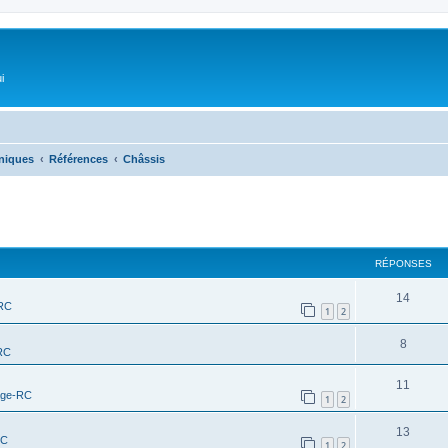
i
niques
Références
Châssis
RÉPONSES
14
-RC
1
2
8
RC
11
age-RC
1
2
13
RC
1
2