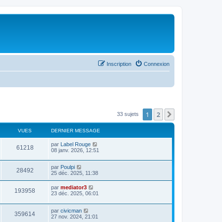
Inscription
Connexion
1
2
Suivant
33 sujets
VUES
DERNIER MESSAGE
par
Label Rouge
61218
08 janv. 2026, 12:51
par
Poulpi
28492
25 déc. 2025, 11:38
par
mediator3
193958
23 déc. 2025, 06:01
par
civicman
359614
27 nov. 2024, 21:01