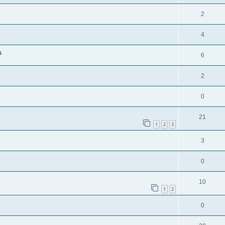
2
4
s
6
2
0
21
1
2
3
3
0
10
1
2
0