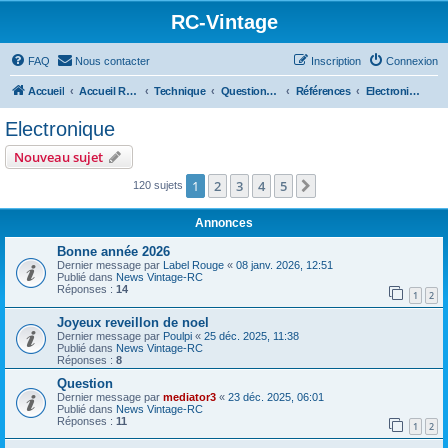
RC-Vintage
FAQ
Nous contacter
Inscription
Connexion
Accueil
Accueil RC-Vintage
Technique
Questions techniques
Références
Electronique
Electronique
Nouveau sujet
1
2
3
4
5
Suivant
120 sujets
Annonces
Bonne année 2026
Dernier message par
Label Rouge
«
08 janv. 2026, 12:51
Publié dans
News Vintage-RC
Réponses :
14
1
2
Joyeux reveillon de noel
Dernier message par
Poulpi
«
25 déc. 2025, 11:38
Publié dans
News Vintage-RC
Réponses :
8
Question
Dernier message par
mediator3
«
23 déc. 2025, 06:01
Publié dans
News Vintage-RC
Réponses :
11
1
2