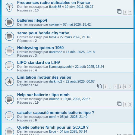
Frequences radio utilisables en France
Dernier message par
fiestix85
«
19 févr. 2011, 09:27
Réponses :
10
1
2
batteries lifepo4
Dernier message par
coxinel
«
07 mai 2026, 15:42
servo pour honda city turbo
Dernier message par
tom4
«
27 mars 2026, 21:16
Réponses :
2
Hobbywing quicrun 1060
Dernier message par
darkmo2
«
17 déc. 2025, 22:18
Réponses :
3
LIPO standard ou LIHV
Dernier message par
Kaminagayuchi
«
22 août 2025, 15:24
Réponses :
4
Limitation moteur des varios
Dernier message par
darkmo2
«
22 août 2025, 00:07
Réponses :
61
1
4
5
6
7
…
Help sur batterie : lipo nimh
Dernier message par
elicend
«
19 juil. 2025, 22:57
Réponses :
19
1
2
calculer capacité minimale batterie lipo ?
Dernier message par
tom4
«
05 juin 2025, 21:49
Réponses :
6
Quelle batterie Nimh pour un SCX10 ?
Dernier message par
Ergé
«
04 juin 2025, 08:14