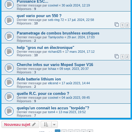
Puissance ESC...
Dernier message par
coxinel
«
30 août 2024, 12:19
Réponses :
9
quel vario pour un 550 ?
Dernier message par
seb ring 72
«
17 juil. 2024, 22:58
Réponses :
10
1
2
Parametrage de combos brushless exotiques
Dernier message par
Tamiyosho
«
29 avr. 2024, 17:03
Réponses :
2
help "gros nul en électronique"
Dernier message par
richard25
«
17 mars 2024, 17:12
Réponses :
10
1
2
Cherche infos sur vario Moped Super V16
Dernier message par
Ishaa
«
09 sept. 2023, 20:37
Réponses :
3
Aide batterie lithium ion
Dernier message par
elicend
«
17 août 2023, 14:44
Réponses :
2
quelle R.C. pour ce combo ?
Dernier message par
coxinel
«
04 août 2023, 09:45
Réponses :
9
quelqu'un connait les accus "torpédo"?
Dernier message par
tom4
«
13 mai 2023, 19:52
Réponses :
7
Nouveau sujet