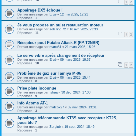
Réponses :
10
1
2
Appairage DX5 échoue !
Dernier message par
Ergé
«
12 mai 2025, 12:21
Réponses :
1
Je vous propose un sujet restauration moteur
Dernier message par
seb ring 72
«
10 avr. 2025, 23:33
Réponses :
11
1
2
Récepteur pout Futaba Attack-R (FP-T2NBR)
Dernier message par
manu31
«
21 mars 2025, 15:26
Le servo vibre après changement de récepteur
Dernier message par
Ergé
«
09 mars 2025, 19:37
Réponses :
10
1
2
Problème de gaz sur Tamiya M-06
Dernier message par
Ergé
«
06 mars 2025, 15:44
Réponses :
8
Prise plate inconnue
Dernier message par
Ishaa
«
30 déc. 2024, 17:38
Réponses :
9
Info Acoms AT-1
Dernier message par
matcox27
«
02 nov. 2024, 13:31
Réponses :
3
Appairage télécommande KT3S avec recepteur KT2S,
possible ?
Dernier message par
Zorglub
«
19 sept. 2024, 18:49
Réponses :
1