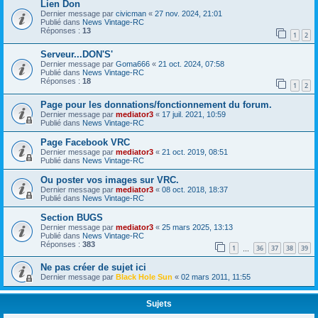
Lien Don
Dernier message par
civicman
«
27 nov. 2024, 21:01
Publié dans
News Vintage-RC
Réponses :
13
1
2
Serveur...DON'S'
Dernier message par
Goma666
«
21 oct. 2024, 07:58
Publié dans
News Vintage-RC
Réponses :
18
1
2
Page pour les donnations/fonctionnement du forum.
Dernier message par
mediator3
«
17 juil. 2021, 10:59
Publié dans
News Vintage-RC
Page Facebook VRC
Dernier message par
mediator3
«
21 oct. 2019, 08:51
Publié dans
News Vintage-RC
Ou poster vos images sur VRC.
Dernier message par
mediator3
«
08 oct. 2018, 18:37
Publié dans
News Vintage-RC
Section BUGS
Dernier message par
mediator3
«
25 mars 2025, 13:13
Publié dans
News Vintage-RC
Réponses :
383
1
36
37
38
39
…
Ne pas créer de sujet ici
Dernier message par
Black Hole Sun
«
02 mars 2011, 11:55
Sujets