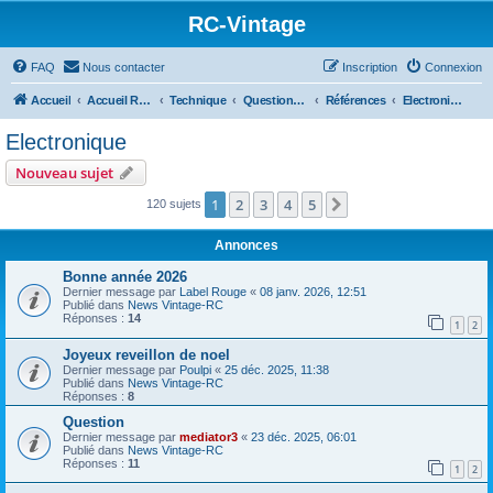
RC-Vintage
FAQ
Nous contacter
Inscription
Connexion
Accueil
Accueil RC-Vintage
Technique
Questions techniques
Références
Electronique
Electronique
Nouveau sujet
1
2
3
4
5
Suivant
120 sujets
Annonces
Bonne année 2026
Dernier message par
Label Rouge
«
08 janv. 2026, 12:51
Publié dans
News Vintage-RC
Réponses :
14
1
2
Joyeux reveillon de noel
Dernier message par
Poulpi
«
25 déc. 2025, 11:38
Publié dans
News Vintage-RC
Réponses :
8
Question
Dernier message par
mediator3
«
23 déc. 2025, 06:01
Publié dans
News Vintage-RC
Réponses :
11
1
2