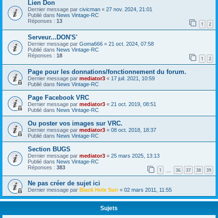
Lien Don
Dernier message par
civicman
«
27 nov. 2024, 21:01
Publié dans
News Vintage-RC
Réponses :
13
1
2
Serveur...DON'S'
Dernier message par
Goma666
«
21 oct. 2024, 07:58
Publié dans
News Vintage-RC
Réponses :
18
1
2
Page pour les donnations/fonctionnement du forum.
Dernier message par
mediator3
«
17 juil. 2021, 10:59
Publié dans
News Vintage-RC
Page Facebook VRC
Dernier message par
mediator3
«
21 oct. 2019, 08:51
Publié dans
News Vintage-RC
Ou poster vos images sur VRC.
Dernier message par
mediator3
«
08 oct. 2018, 18:37
Publié dans
News Vintage-RC
Section BUGS
Dernier message par
mediator3
«
25 mars 2025, 13:13
Publié dans
News Vintage-RC
Réponses :
383
1
36
37
38
39
…
Ne pas créer de sujet ici
Dernier message par
Black Hole Sun
«
02 mars 2011, 11:55
Sujets