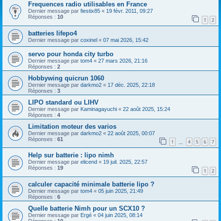
Frequences radio utilisables en France
Dernier message par
fiestix85
«
19 févr. 2011, 09:27
Réponses :
10
1
2
batteries lifepo4
Dernier message par
coxinel
«
07 mai 2026, 15:42
servo pour honda city turbo
Dernier message par
tom4
«
27 mars 2026, 21:16
Réponses :
2
Hobbywing quicrun 1060
Dernier message par
darkmo2
«
17 déc. 2025, 22:18
Réponses :
3
LIPO standard ou LIHV
Dernier message par
Kaminagayuchi
«
22 août 2025, 15:24
Réponses :
4
Limitation moteur des varios
Dernier message par
darkmo2
«
22 août 2025, 00:07
Réponses :
61
1
4
5
6
7
…
Help sur batterie : lipo nimh
Dernier message par
elicend
«
19 juil. 2025, 22:57
Réponses :
19
1
2
calculer capacité minimale batterie lipo ?
Dernier message par
tom4
«
05 juin 2025, 21:49
Réponses :
6
Quelle batterie Nimh pour un SCX10 ?
Dernier message par
Ergé
«
04 juin 2025, 08:14