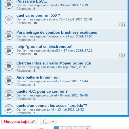
Puissance ESC...
Dernier message par
coxinel
«
30 août 2024, 12:19
Réponses :
9
quel vario pour un 550 ?
Dernier message par
seb ring 72
«
17 juil. 2024, 22:58
Réponses :
10
1
2
Parametrage de combos brushless exotiques
Dernier message par
Tamiyosho
«
29 avr. 2024, 17:03
Réponses :
2
help "gros nul en électronique"
Dernier message par
richard25
«
17 mars 2024, 17:12
Réponses :
10
1
2
Cherche infos sur vario Moped Super V16
Dernier message par
Ishaa
«
09 sept. 2023, 20:37
Réponses :
3
Aide batterie lithium ion
Dernier message par
elicend
«
17 août 2023, 14:44
Réponses :
2
quelle R.C. pour ce combo ?
Dernier message par
coxinel
«
04 août 2023, 09:45
Réponses :
9
quelqu'un connait les accus "torpédo"?
Dernier message par
tom4
«
13 mai 2023, 19:52
Réponses :
7
Nouveau sujet