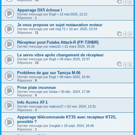
Réponses :
10
1
2
Appairage DX5 échoue !
Dernier message par
Ergé
«
12 mai 2025, 12:21
Réponses :
1
Je vous propose un sujet restauration moteur
Dernier message par
seb ring 72
«
10 avr. 2025, 23:33
Réponses :
11
1
2
Récepteur pout Futaba Attack-R (FP-T2NBR)
Dernier message par
manu31
«
21 mars 2025, 15:26
Le servo vibre après changement de récepteur
Dernier message par
Ergé
«
09 mars 2025, 19:37
Réponses :
10
1
2
Problème de gaz sur Tamiya M-06
Dernier message par
Ergé
«
06 mars 2025, 15:44
Réponses :
8
Prise plate inconnue
Dernier message par
Ishaa
«
30 déc. 2024, 17:38
Réponses :
9
Info Acoms AT-1
Dernier message par
matcox27
«
02 nov. 2024, 13:31
Réponses :
3
Appairage télécommande KT3S avec recepteur KT2S,
possible ?
Dernier message par
Zorglub
«
19 sept. 2024, 18:49
Réponses :
1