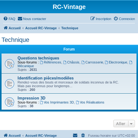
RC-Vintage
FAQ
Nous contacter
Inscription
Connexion
Accueil
Accueil RC-Vintage
Technique
Technique
Forum
Questions techniques
Sous-forums :
Références
,
Châssis
,
Carrosserie
,
Electronique
,
Mécanique
Sujets :
2631
Identification pièces/modèles
Rendez-vous des bouts et morceaux de soldats inconnus de la RC.
Mais pas inconnus pour longtemps...
Sujets :
260
Impression 3D
Sous-forums :
Vos Imprimantes 3D
,
Vos Réalisations
Sujets :
38
Aller
Accueil
Accueil RC-Vintage
Fuseau horaire sur
UTC+02:00