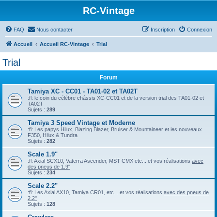
RC-Vintage
FAQ
Nous contacter
Inscription
Connexion
Accueil
Accueil RC-Vintage
Trial
Trial
Forum
Tamiya XC - CC01 - TA01-02 et TA02T
:fl: le coin du célèbre châssis XC-CC01 et de la version trial des TA01-02 et
TA02T
Sujets :
289
Tamiya 3 Speed Vintage et Moderne
:fl: Les papys Hilux, Blazing Blazer, Bruiser & Mountaineer et les nouveaux
F350, Hilux & Tundra
Sujets :
282
Scale 1.9"
:fl: Axial SCX10, Vaterra Ascender, MST CMX etc... et vos réalisations
avec
des pneus de 1.9"
Sujets :
234
Scale 2.2"
:fl: Les Axial AX10, Tamiya CR01, etc... et vos réalisations
avec des pneus de
2.2"
Sujets :
128