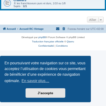
Crawlers
:fl: les franchisseurs purs et durs, 1/10 ou 1/8
Sujets :
121
Aller
Accueil
Accueil RC-Vintage
Fuseau horaire sur
UTC+02:00
Développé par
phpBB
® Forum Software © phpBB Limited
Traduction française officielle
©
Qiaeru
Confidentialité
|
Conditions
En poursuivant votre navigation sur ce site, vous
acceptez l’utilisation de cookies vous permettant
de bénéficier d’une expérience de navigation
optimale.
En savoir plus…
J’accepte