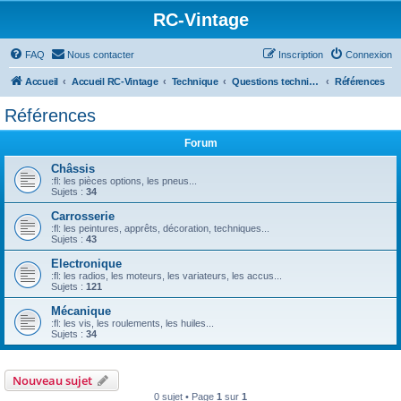
RC-Vintage
FAQ
Nous contacter
Inscription
Connexion
Accueil
Accueil RC-Vintage
Technique
Questions techniques
Références
Références
Forum
Châssis
:fl: les pièces options, les pneus...
Sujets :
34
Carrosserie
:fl: les peintures, apprêts, décoration, techniques...
Sujets :
43
Electronique
:fl: les radios, les moteurs, les variateurs, les accus...
Sujets :
121
Mécanique
:fl: les vis, les roulements, les huiles...
Sujets :
34
Nouveau sujet
0 sujet • Page
1
sur
1