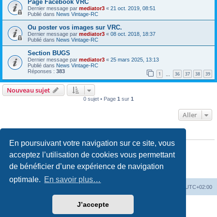
Page Facebook VRC
Dernier message par
mediator3
«
21 oct. 2019, 08:51
Publié dans
News Vintage-RC
Ou poster vos images sur VRC.
Dernier message par
mediator3
«
08 oct. 2018, 18:37
Publié dans
News Vintage-RC
Section BUGS
Dernier message par
mediator3
«
25 mars 2025, 13:13
Publié dans
News Vintage-RC
Réponses :
383
1
36
37
38
39
…
Nouveau sujet
0 sujet • Page
1
sur
1
Aller
PERMISSIONS DU FORUM
En poursuivant votre navigation sur ce site, vous
Vous
ne pouvez pas
publier de nouveaux sujets dans ce forum
Vous
ne pouvez pas
répondre aux sujets dans ce forum
acceptez l’utilisation de cookies vous permettant
Vous
ne pouvez pas
modifier vos messages dans ce forum
de bénéficier d’une expérience de navigation
Vous
ne pouvez pas
supprimer vos messages dans ce forum
Vous
ne pouvez pas
transférer de pièces jointes dans ce forum
optimale.
En savoir plus…
Accueil
Accueil RC-Vintage
Fuseau horaire sur
UTC+02:00
J’accepte
Développé par
phpBB
® Forum Software © phpBB Limited
Traduction française officielle
©
Qiaeru