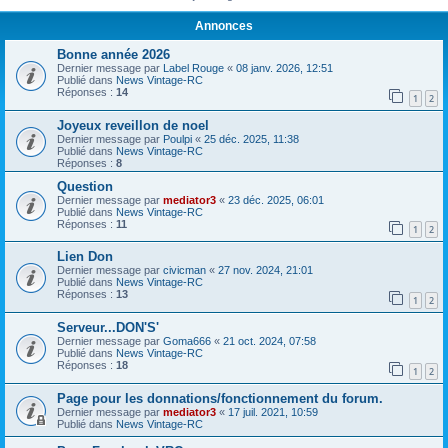
Annonces
Bonne année 2026
Dernier message par
Label Rouge
«
08 janv. 2026, 12:51
Publié dans
News Vintage-RC
Réponses :
14
1
2
Joyeux reveillon de noel
Dernier message par
Poulpi
«
25 déc. 2025, 11:38
Publié dans
News Vintage-RC
Réponses :
8
Question
Dernier message par
mediator3
«
23 déc. 2025, 06:01
Publié dans
News Vintage-RC
Réponses :
11
1
2
Lien Don
Dernier message par
civicman
«
27 nov. 2024, 21:01
Publié dans
News Vintage-RC
Réponses :
13
1
2
Serveur...DON'S'
Dernier message par
Goma666
«
21 oct. 2024, 07:58
Publié dans
News Vintage-RC
Réponses :
18
1
2
Page pour les donnations/fonctionnement du forum.
Dernier message par
mediator3
«
17 juil. 2021, 10:59
Publié dans
News Vintage-RC