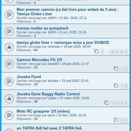
Réponses :
4
Mon premier camion (ca fait livre pour enfant de 5 ans) -
Tamiya Globe Liner
Dernier message par
Jef43
«
17 déc. 2025, 22:11
Réponses :
5
traxxas rustler au pumptrack
Dernier message par
Jef43
«
11 oct. 2025, 15:18
Réponses :
3
tamiya globe liner + remorque mise a jour 01/06/25
Dernier message par
civicman
«
19 juin 2025, 18:44
Réponses :
64
1
4
5
6
7
…
Camion Mercedes FG 1/5
Dernier message par
david43
«
04 juin 2025, 17:47
Réponses :
10
1
2
Joustra Fjord
Dernier message par
Nicolas
«
23 mai 2025, 22:41
Réponses :
19
1
2
Joustra Dune Buggy Radio Control
Dernier message par
Laban
«
07 mars 2025, 16:05
Réponses :
38
1
2
3
4
Moto RC graupner 1/5 [video]
Dernier message par
tom4
«
12 févr. 2025, 15:31
Réponses :
10
1
2
un TATRA 8x8 fait avec 2 TATRA 6x6