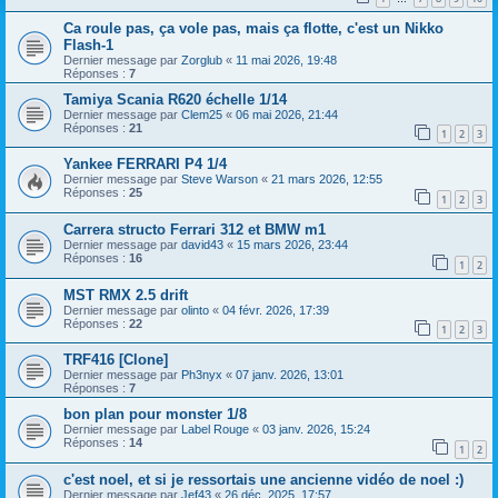
Ca roule pas, ça vole pas, mais ça flotte, c'est un Nikko
Flash-1
Dernier message par
Zorglub
«
11 mai 2026, 19:48
Réponses :
7
Tamiya Scania R620 échelle 1/14
Dernier message par
Clem25
«
06 mai 2026, 21:44
Réponses :
21
1
2
3
Yankee FERRARI P4 1/4
Dernier message par
Steve Warson
«
21 mars 2026, 12:55
Réponses :
25
1
2
3
Carrera structo Ferrari 312 et BMW m1
Dernier message par
david43
«
15 mars 2026, 23:44
Réponses :
16
1
2
MST RMX 2.5 drift
Dernier message par
olinto
«
04 févr. 2026, 17:39
Réponses :
22
1
2
3
TRF416 [Clone]
Dernier message par
Ph3nyx
«
07 janv. 2026, 13:01
Réponses :
7
bon plan pour monster 1/8
Dernier message par
Label Rouge
«
03 janv. 2026, 15:24
Réponses :
14
1
2
c'est noel, et si je ressortais une ancienne vidéo de noel :)
Dernier message par
Jef43
«
26 déc. 2025, 17:57