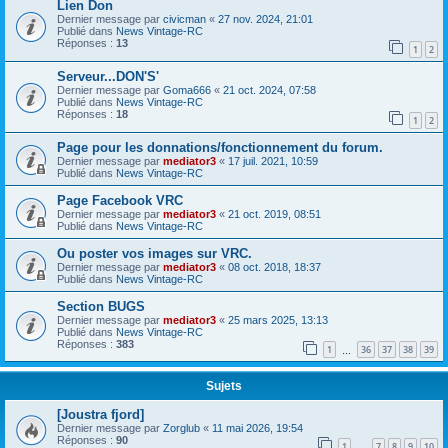
Lien Don
Dernier message par
civicman
«
27 nov. 2024, 21:01
Publié dans
News Vintage-RC
Réponses :
13
1
2
Serveur...DON'S'
Dernier message par
Goma666
«
21 oct. 2024, 07:58
Publié dans
News Vintage-RC
Réponses :
18
1
2
Page pour les donnations/fonctionnement du forum.
Dernier message par
mediator3
«
17 juil. 2021, 10:59
Publié dans
News Vintage-RC
Page Facebook VRC
Dernier message par
mediator3
«
21 oct. 2019, 08:51
Publié dans
News Vintage-RC
Ou poster vos images sur VRC.
Dernier message par
mediator3
«
08 oct. 2018, 18:37
Publié dans
News Vintage-RC
Section BUGS
Dernier message par
mediator3
«
25 mars 2025, 13:13
Publié dans
News Vintage-RC
Réponses :
383
1
36
37
38
39
…
Sujets
[Joustra fjord]
Dernier message par
Zorglub
«
11 mai 2026, 19:54
Réponses :
90
1
7
8
9
10
…