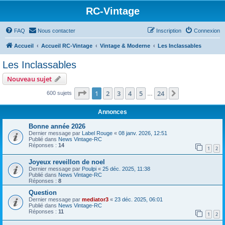
RC-Vintage
FAQ
Nous contacter
Inscription
Connexion
Accueil
Accueil RC-Vintage
Vintage & Moderne
Les Inclassables
Les Inclassables
Nouveau sujet
Page
1
sur
24
1
2
3
4
5
24
Suivant
600 sujets
…
Annonces
Bonne année 2026
Dernier message par
Label Rouge
«
08 janv. 2026, 12:51
Publié dans
News Vintage-RC
Réponses :
14
1
2
Joyeux reveillon de noel
Dernier message par
Poulpi
«
25 déc. 2025, 11:38
Publié dans
News Vintage-RC
Réponses :
8
Question
Dernier message par
mediator3
«
23 déc. 2025, 06:01
Publié dans
News Vintage-RC
Réponses :
11
1
2