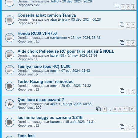
Dernier message par
Jef43
«
20 déc. 2024, 20:28
Réponses :
22
1
2
3
Conseils achat camion Tamiya
Dernier message par
alain térieur
«
03 déc. 2024, 00:28
Réponses :
13
1
2
Honda RC30 VFR750
Dernier message par
naviluminor
«
25 nov. 2024, 13:48
Réponses :
10
1
2
Aide choix Pelleteuse RC pour faire plaisir à NOEL
Dernier message par
laurent58
«
14 nov. 2024, 21:54
Réponses :
1
Tamiya nano (pas RC) 1/100
Dernier message par
tom4
«
07 oct. 2024, 21:43
Réponses :
5
Turbo Racing semi remorque
Dernier message par
tom4
«
29 déc. 2023, 21:32
Réponses :
11
1
2
Que faire de ce bazard ?
Dernier message par
alf77
«
14 sept. 2023, 09:53
Réponses :
100
1
8
9
10
11
…
les miniz buggy ou carisma 1/24B
Dernier message par
kuruma
«
15 août 2023, 21:31
Réponses :
11
1
2
Tank fest