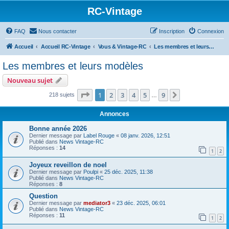
RC-Vintage
FAQ
Nous contacter
Inscription
Connexion
Accueil
Accueil RC-Vintage
Vous & Vintage-RC
Les membres et leurs modèles
Les membres et leurs modèles
Nouveau sujet
Page
1
sur
9
1
2
3
4
5
9
Suivant
218 sujets
…
Annonces
Bonne année 2026
Dernier message par
Label Rouge
«
08 janv. 2026, 12:51
Publié dans
News Vintage-RC
Réponses :
14
1
2
Joyeux reveillon de noel
Dernier message par
Poulpi
«
25 déc. 2025, 11:38
Publié dans
News Vintage-RC
Réponses :
8
Question
Dernier message par
mediator3
«
23 déc. 2025, 06:01
Publié dans
News Vintage-RC
Réponses :
11
1
2