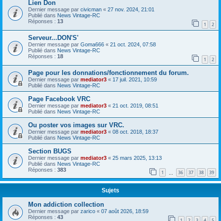
Lien Don
Dernier message par
civicman
«
27 nov. 2024, 21:01
Publié dans
News Vintage-RC
Réponses :
13
1
2
Serveur...DON'S'
Dernier message par
Goma666
«
21 oct. 2024, 07:58
Publié dans
News Vintage-RC
Réponses :
18
1
2
Page pour les donnations/fonctionnement du forum.
Dernier message par
mediator3
«
17 juil. 2021, 10:59
Publié dans
News Vintage-RC
Page Facebook VRC
Dernier message par
mediator3
«
21 oct. 2019, 08:51
Publié dans
News Vintage-RC
Ou poster vos images sur VRC.
Dernier message par
mediator3
«
08 oct. 2018, 18:37
Publié dans
News Vintage-RC
Section BUGS
Dernier message par
mediator3
«
25 mars 2025, 13:13
Publié dans
News Vintage-RC
Réponses :
383
1
36
37
38
39
…
Sujets
Mon addiction collection
Dernier message par
zarico
«
07 août 2026, 18:59
Réponses :
43
1
2
3
4
5