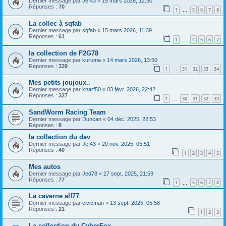
Dernier message par
Jef43
«
15 mars 2026, 12:30
Réponses :
70
1
5
6
7
8
…
La collec à sqfab
Dernier message par
sqfab
«
15 mars 2026, 11:39
Réponses :
61
1
4
5
6
7
…
la collection de F2G78
Dernier message par
kuruma
«
14 mars 2026, 13:50
Réponses :
339
1
31
32
33
34
…
Mes petits joujoux..
Dernier message par
knarf50
«
03 févr. 2026, 22:42
Réponses :
327
1
30
31
32
33
…
SandWorm Racing Team
Dernier message par
Duncan
«
04 déc. 2025, 22:53
Réponses :
8
la collection du dav
Dernier message par
Jef43
«
20 nov. 2025, 05:51
Réponses :
40
1
2
3
4
5
Mes autos
Dernier message par
Jed78
«
27 sept. 2025, 21:59
Réponses :
77
1
5
6
7
8
…
La caverne alf77
Dernier message par
civicman
«
13 sept. 2025, 05:58
Réponses :
21
1
2
3
La collection du CyberFox