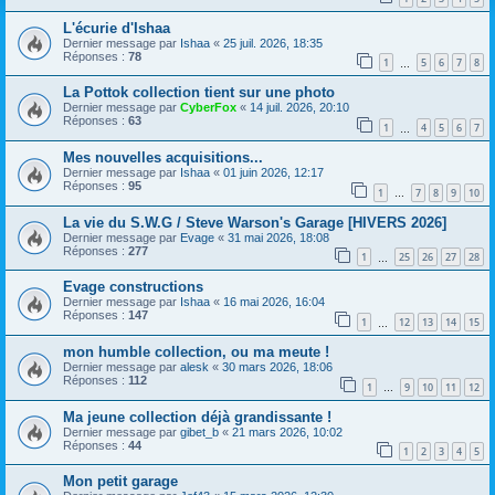
L'écurie d'Ishaa
Dernier message par
Ishaa
«
25 juil. 2026, 18:35
Réponses :
78
1
5
6
7
8
…
La Pottok collection tient sur une photo
Dernier message par
CyberFox
«
14 juil. 2026, 20:10
Réponses :
63
1
4
5
6
7
…
Mes nouvelles acquisitions...
Dernier message par
Ishaa
«
01 juin 2026, 12:17
Réponses :
95
1
7
8
9
10
…
La vie du S.W.G / Steve Warson's Garage [HIVERS 2026]
Dernier message par
Evage
«
31 mai 2026, 18:08
Réponses :
277
1
25
26
27
28
…
Evage constructions
Dernier message par
Ishaa
«
16 mai 2026, 16:04
Réponses :
147
1
12
13
14
15
…
mon humble collection, ou ma meute !
Dernier message par
alesk
«
30 mars 2026, 18:06
Réponses :
112
1
9
10
11
12
…
Ma jeune collection déjà grandissante !
Dernier message par
gibet_b
«
21 mars 2026, 10:02
Réponses :
44
1
2
3
4
5
Mon petit garage