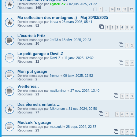
Dernier message par
CyberFox
«
02 juin 2025, 21:22
Réponses :
165
1
14
15
16
17
…
Ma collection des montagnes ;) - Maj 20/03/2025
Dernier message par
Ishaa
«
26 mars 2025, 05:41
Réponses :
52
1
2
3
4
5
6
L'écurie à Fritz
Dernier message par
Jef43
«
13 févr. 2025, 22:23
Réponses :
10
1
2
Le petit garage à Devil-Z
Dernier message par
Devil-Z
«
11 janv. 2025, 12:32
Réponses :
12
1
2
Mon ptit garage
Dernier message par
frémor
«
09 janv. 2025, 22:52
Réponses :
2
Vieilleries..
Dernier message par
naviluminor
«
27 nov. 2024, 13:40
Réponses :
21
1
2
3
Des éternels enfants ...
Dernier message par
Nikkoman
«
31 oct. 2024, 20:50
Réponses :
77
1
5
6
7
8
…
Mudzuki’s garage
Dernier message par
mudzuki
«
28 sept. 2024, 22:37
Réponses :
23
1
2
3