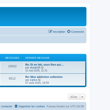
Inscription
Connexion
MESSAGES
DERNIER MESSAGE
Re: Et en fait, vous êtes qui…
16502
C
par
Austin26
o
11 mai 2026, 11:31
n
s
Re: Mon addiction collection
8512
u
C
par
zarico
l
o
07 août 2026, 18:59
t
n
e
s
r
u
l
l
Aller
e
t
d
e
e
r
r
l
 contacter
Supprimer les cookies
Fuseau horaire sur
UTC+02:00
n
e