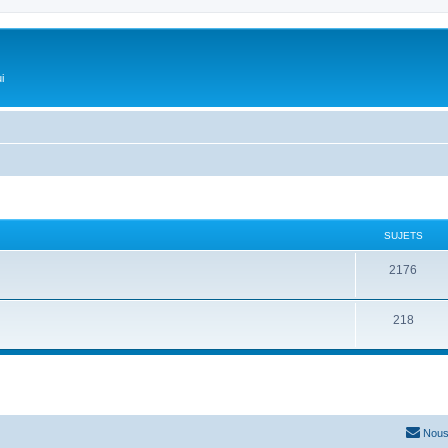
i
SUJETS
2176
218
Nous