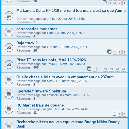
Réponses :
36
1
2
3
4
Ma Lancia Delta HF 1/10 me rend fou mais c'est ça que j'aime
!
Dernier message par
Jef43
«
22 mai 2026, 17:58
Réponses :
3
carrosseries modernes
Dernier message par
juste
«
22 mai 2026, 12:59
Réponses :
4
Baja truck ?
Dernier message par
kuruma
«
19 mai 2026, 16:11
Réponses :
28
1
2
3
Piste TT sous les bois, MAJ 12/04/2026
Dernier message par
Jef43
«
14 avr. 2026, 06:53
Réponses :
408
1
38
39
40
41
…
Quelle chassis loisirs avec un empattement de 237mm
Dernier message par
alesk
«
16 mars 2026, 23:14
Réponses :
2
upgrade firmware Spektrum
Dernier message par
coxinel
«
03 mars 2026, 13:25
Réponses :
1
RC Mart et frais de douane.
Dernier message par
gibet_b
«
24 févr. 2026, 14:48
Réponses :
11
1
2
Recherche pièces neuves équivalente Buggy Nikko Dandy
Dash