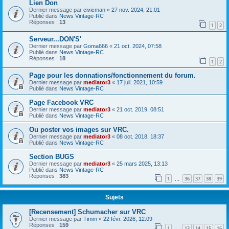
Lien Don
Dernier message par
civicman
«
27 nov. 2024, 21:01
Publié dans
News Vintage-RC
Réponses :
13
1
2
Serveur...DON'S'
Dernier message par
Goma666
«
21 oct. 2024, 07:58
Publié dans
News Vintage-RC
Réponses :
18
1
2
Page pour les donnations/fonctionnement du forum.
Dernier message par
mediator3
«
17 juil. 2021, 10:59
Publié dans
News Vintage-RC
Page Facebook VRC
Dernier message par
mediator3
«
21 oct. 2019, 08:51
Publié dans
News Vintage-RC
Ou poster vos images sur VRC.
Dernier message par
mediator3
«
08 oct. 2018, 18:37
Publié dans
News Vintage-RC
Section BUGS
Dernier message par
mediator3
«
25 mars 2025, 13:13
Publié dans
News Vintage-RC
Réponses :
383
1
36
37
38
39
…
Sujets
[Recensement] Schumacher sur VRC
Dernier message par
Timm
«
22 févr. 2026, 12:09
Réponses :
159
1
13
14
15
16
…