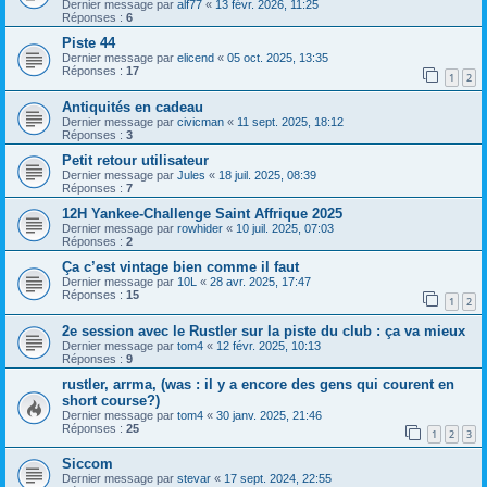
Dernier message par
alf77
«
13 févr. 2026, 11:25
Réponses :
6
Piste 44
Dernier message par
elicend
«
05 oct. 2025, 13:35
Réponses :
17
1
2
Antiquités en cadeau
Dernier message par
civicman
«
11 sept. 2025, 18:12
Réponses :
3
Petit retour utilisateur
Dernier message par
Jules
«
18 juil. 2025, 08:39
Réponses :
7
12H Yankee-Challenge Saint Affrique 2025
Dernier message par
rowhider
«
10 juil. 2025, 07:03
Réponses :
2
Ça c’est vintage bien comme il faut
Dernier message par
10L
«
28 avr. 2025, 17:47
Réponses :
15
1
2
2e session avec le Rustler sur la piste du club : ça va mieux
Dernier message par
tom4
«
12 févr. 2025, 10:13
Réponses :
9
rustler, arrma, (was : il y a encore des gens qui courent en
short course?)
Dernier message par
tom4
«
30 janv. 2025, 21:46
Réponses :
25
1
2
3
Siccom
Dernier message par
stevar
«
17 sept. 2024, 22:55