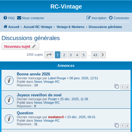
RC-Vintage
FAQ
Nous contacter
Inscription
Connexion
Accueil
Accueil RC-Vintage
Vintage & Moderne
Discussions générales
Discussions générales
Nouveau sujet
Page
1
sur
43
1
2
3
4
5
43
Suivant
1055 sujets
…
Annonces
Bonne année 2026
Dernier message par
Label Rouge
«
08 janv. 2026, 12:51
Publié dans
News Vintage-RC
Réponses :
14
1
2
Joyeux reveillon de noel
Dernier message par
Poulpi
«
25 déc. 2025, 11:38
Publié dans
News Vintage-RC
Réponses :
8
Question
Dernier message par
mediator3
«
23 déc. 2025, 06:01
Publié dans
News Vintage-RC
Réponses :
11
1
2