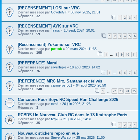
[RECENSEMENT] LOSI sur VRC
Dernier message par
CoyoteGT
«
30 nov. 2025, 21:31
Réponses :
32
1
2
3
4
[RECENSEMENT] AYK sur VRC
Dernier message par
Trass
«
18 sept. 2024, 20:01
Réponses :
59
1
2
3
4
5
6
[Recensement] Yokomo sur VRC
Dernier message par
pottok
«
29 mars 2024, 11:35
Réponses :
108
1
8
9
10
11
…
[REFERENCE] Marui
Dernier message par
silvertriple
«
10 août 2023, 14:02
Réponses :
76
1
5
6
7
8
…
[REFERENCE] MRC Mrx, Santana et dérivés
Dernier message par
calimerosf501
«
04 août 2020, 20:50
Réponses :
240
1
22
23
24
25
…
Concours Poor Boys RC Speed Run Challenge 2026
Dernier message par
tom4
«
26 juin 2026, 21:23
Réponses :
3
RCBDS Un Nouveau Club RC dans le 78 limitrophe Paris
Dernier message par
f2g78
«
21 juin 2026, 14:31
Réponses :
35
1
2
3
4
Nouveaux stickers repro en vue
Dernier message par
Steve Warson
«
25 mai 2026, 11:00