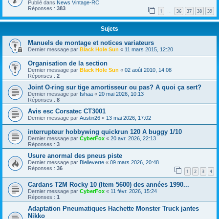
Publié dans
News Vintage-RC
Réponses :
383
1
36
37
38
39
…
Sujets
Manuels de montage et notices variateurs
Dernier message par
Black Hole Sun
«
11 mars 2015, 12:20
Organisation de la section
Dernier message par
Black Hole Sun
«
02 août 2010, 14:08
Réponses :
2
Joint O-ring sur tige amortisseur ou pas? A quoi ça sert?
Dernier message par
Ishaa
«
20 mai 2026, 10:13
Réponses :
8
Avis esc Corsatec CT3001
Dernier message par
Austin26
«
13 mai 2026, 17:02
interrupteur hobbywing quickrun 120 A buggy 1/10
Dernier message par
CyberFox
«
20 avr. 2026, 22:13
Réponses :
3
Usure anormal des pneus piste
Dernier message par
Bielleverte
«
09 mars 2026, 20:48
Réponses :
36
1
2
3
4
Cardans T2M Rocky 10 (Item 5600) des années 1990...
Dernier message par
CyberFox
«
11 févr. 2026, 15:24
Réponses :
1
Adaptation Pneumatiques Hachette Monster Truck jantes
Nikko