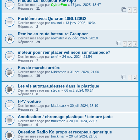
Fréquence récepteur KoPropo
Dernier message par
CyberFox
«
17 janv. 2025, 13:47
Réponses :
11
1
2
Porblème avec Quicrun 10BL120G2
Dernier message par
coxinel
«
13 janv. 2025, 10:34
Réponses :
2
Remise en route bateau rc Graupner
Dernier message par
rowhider
«
27 déc. 2024, 20:10
Réponses :
29
1
2
3
moteur pour remplacer velineon sur stampede?
Dernier message par
tom4
«
24 nov. 2024, 21:54
Réponses :
7
Pas de marche arrière
Dernier message par
Nikkoman
«
31 oct. 2024, 21:00
Réponses :
10
1
2
Les vis autotaraudeuses dans le plastique
Dernier message par
stevar
«
06 oct. 2024, 00:14
Réponses :
8
FPV voiture
Dernier message par
Madbearz
«
30 juil. 2024, 13:10
Réponses :
2
Anodisation / chromage plastique / teinture jante
Dernier message par
truckman
«
20 juil. 2024, 22:07
Réponses :
9
Question Radio Ko propo et recepteur generique
Dernier message par
truckman
«
20 juil. 2024, 21:56
Réponses :
1