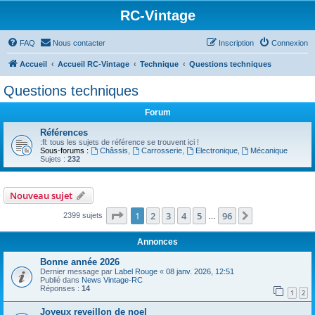
RC-Vintage
FAQ
Nous contacter
Inscription
Connexion
Accueil
Accueil RC-Vintage
Technique
Questions techniques
Questions techniques
Forum
Références
:fl: tous les sujets de référence se trouvent ici !
Sous-forums :
Châssis
,
Carrosserie
,
Electronique
,
Mécanique
Sujets :
232
Nouveau sujet
Page
1
sur
96
1
2
3
4
5
96
Suivant
2399 sujets
…
Annonces
Bonne année 2026
Dernier message par
Label Rouge
«
08 janv. 2026, 12:51
Publié dans
News Vintage-RC
Réponses :
14
1
2
Joyeux reveillon de noel