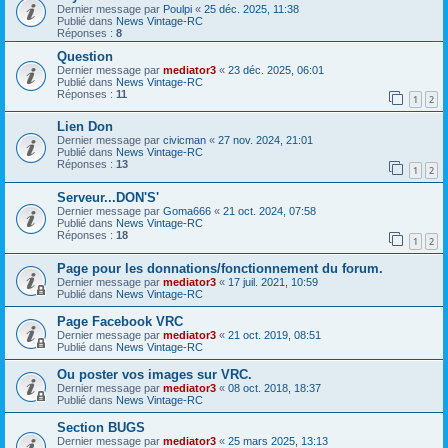
Dernier message par
Poulpi
«
25 déc. 2025, 11:38
Publié dans
News Vintage-RC
Réponses :
8
Question
Dernier message par
mediator3
«
23 déc. 2025, 06:01
Publié dans
News Vintage-RC
Réponses :
11
1
2
Lien Don
Dernier message par
civicman
«
27 nov. 2024, 21:01
Publié dans
News Vintage-RC
Réponses :
13
1
2
Serveur...DON'S'
Dernier message par
Goma666
«
21 oct. 2024, 07:58
Publié dans
News Vintage-RC
Réponses :
18
1
2
Page pour les donnations/fonctionnement du forum.
Dernier message par
mediator3
«
17 juil. 2021, 10:59
Publié dans
News Vintage-RC
Page Facebook VRC
Dernier message par
mediator3
«
21 oct. 2019, 08:51
Publié dans
News Vintage-RC
Ou poster vos images sur VRC.
Dernier message par
mediator3
«
08 oct. 2018, 18:37
Publié dans
News Vintage-RC
Section BUGS
Dernier message par
mediator3
«
25 mars 2025, 13:13