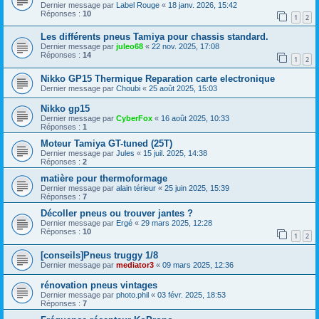
Dernier message par
Label Rouge
«
18 janv. 2026, 15:42
Réponses :
10
1
2
Les différents pneus Tamiya pour chassis standard.
Dernier message par
juleo68
«
22 nov. 2025, 17:08
Réponses :
14
1
2
Nikko GP15 Thermique Reparation carte electronique
Dernier message par
Choubi
«
25 août 2025, 15:03
Nikko gp15
Dernier message par
CyberFox
«
16 août 2025, 10:33
Réponses :
1
Moteur Tamiya GT-tuned (25T)
Dernier message par
Jules
«
15 juil. 2025, 14:38
Réponses :
2
matière pour thermoformage
Dernier message par
alain térieur
«
25 juin 2025, 15:39
Réponses :
7
Décoller pneus ou trouver jantes ?
Dernier message par
Ergé
«
29 mars 2025, 12:28
Réponses :
10
1
2
[conseils]Pneus truggy 1/8
Dernier message par
mediator3
«
09 mars 2025, 12:36
rénovation pneus vintages
Dernier message par
photo.phil
«
03 févr. 2025, 18:53
Réponses :
7