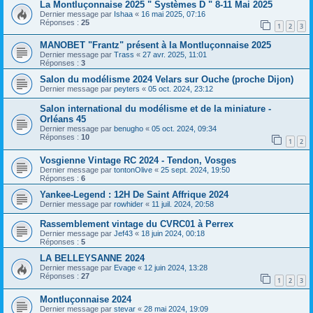
La Montluçonnaise 2025 " Systèmes D " 8-11 Mai 2025
Dernier message par
Ishaa
«
16 mai 2025, 07:16
Réponses :
25
1
2
3
MANOBET "Frantz" présent à la Montluçonnaise 2025
Dernier message par
Trass
«
27 avr. 2025, 11:01
Réponses :
3
Salon du modélisme 2024 Velars sur Ouche (proche Dijon)
Dernier message par
peyters
«
05 oct. 2024, 23:12
Salon international du modélisme et de la miniature -
Orléans 45
Dernier message par
benugho
«
05 oct. 2024, 09:34
Réponses :
10
1
2
Vosgienne Vintage RC 2024 - Tendon, Vosges
Dernier message par
tontonOlive
«
25 sept. 2024, 19:50
Réponses :
6
Yankee-Legend : 12H De Saint Affrique 2024
Dernier message par
rowhider
«
11 juil. 2024, 20:58
Rassemblement vintage du CVRC01 à Perrex
Dernier message par
Jef43
«
18 juin 2024, 00:18
Réponses :
5
LA BELLEYSANNE 2024
Dernier message par
Evage
«
12 juin 2024, 13:28
Réponses :
27
1
2
3
Montluçonnaise 2024
Dernier message par
stevar
«
28 mai 2024, 19:09