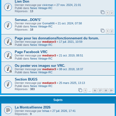
Lien Don
Dernier message par
civicman
«
27 nov. 2024, 21:01
Publié dans
News Vintage-RC
Réponses :
13
1
2
Serveur...DON'S'
Dernier message par
Goma666
«
21 oct. 2024, 07:58
Publié dans
News Vintage-RC
Réponses :
18
1
2
Page pour les donnations/fonctionnement du forum.
Dernier message par
mediator3
«
17 juil. 2021, 10:59
Publié dans
News Vintage-RC
Page Facebook VRC
Dernier message par
mediator3
«
21 oct. 2019, 08:51
Publié dans
News Vintage-RC
Ou poster vos images sur VRC.
Dernier message par
mediator3
«
08 oct. 2018, 18:37
Publié dans
News Vintage-RC
Section BUGS
Dernier message par
mediator3
«
25 mars 2025, 13:13
Publié dans
News Vintage-RC
Réponses :
383
1
36
37
38
39
…
Sujets
La Montcellienne 2026
Dernier message par
Ishaa
«
27 juil. 2026, 17:41
Réponses :
9