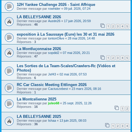
12H Yankee Challenge 2026 - Saint Affrique
Dernier message par
rowhider
«
09 juil. 2026, 07:24
LA BELLEYSANNE 2026
Dernier message par
Austin26
«
17 juin 2026, 20:59
Réponses :
46
1
2
3
4
5
exposition à La Saussaye (Eure) les 30 et 31 mai 2026
Dernier message par
tontonOlive
«
28 mai 2026, 14:48
Réponses :
3
La Montluçonnaise 2026
Dernier message par
sopdid2
«
07 mai 2026, 20:21
Réponses :
47
1
2
3
4
5
Les Sorties de La Team-Scales/Crawlers-Rc (Vidéos et
Photos)
Dernier message par
Jef43
«
02 mai 2026, 07:53
Réponses :
6
RC Car Classic Meeting Ettlingen 2026
Dernier message par
Cactuszebest
«
23 mars 2026, 08:16
Réponses :
1
La Montcelienne 2025
Dernier message par
juleo68
«
25 sept. 2025, 11:26
Réponses :
16
1
2
LA BELLEYSANNE 2025
Dernier message par
Ishaa
«
13 juin 2025, 08:03
Réponses :
36
1
2
3
4