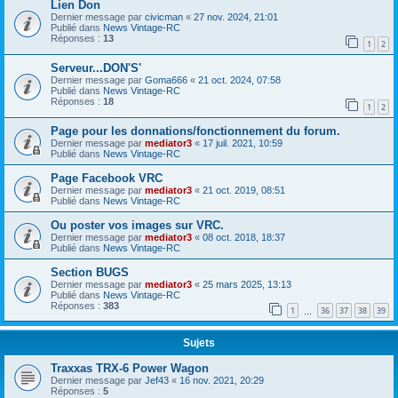
Lien Don
Dernier message par
civicman
«
27 nov. 2024, 21:01
Publié dans
News Vintage-RC
Réponses :
13
1
2
Serveur...DON'S'
Dernier message par
Goma666
«
21 oct. 2024, 07:58
Publié dans
News Vintage-RC
Réponses :
18
1
2
Page pour les donnations/fonctionnement du forum.
Dernier message par
mediator3
«
17 juil. 2021, 10:59
Publié dans
News Vintage-RC
Page Facebook VRC
Dernier message par
mediator3
«
21 oct. 2019, 08:51
Publié dans
News Vintage-RC
Ou poster vos images sur VRC.
Dernier message par
mediator3
«
08 oct. 2018, 18:37
Publié dans
News Vintage-RC
Section BUGS
Dernier message par
mediator3
«
25 mars 2025, 13:13
Publié dans
News Vintage-RC
Réponses :
383
1
36
37
38
39
…
Sujets
Traxxas TRX-6 Power Wagon
Dernier message par
Jef43
«
16 nov. 2021, 20:29
Réponses :
5