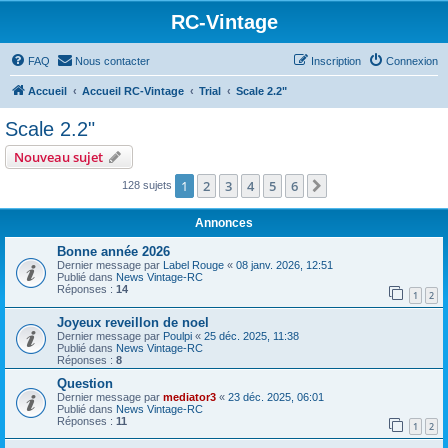
RC-Vintage
FAQ
Nous contacter
Inscription
Connexion
Accueil
Accueil RC-Vintage
Trial
Scale 2.2"
Scale 2.2"
Nouveau sujet
1
2
3
4
5
6
Suivant
128 sujets
Annonces
Bonne année 2026
Dernier message par
Label Rouge
«
08 janv. 2026, 12:51
Publié dans
News Vintage-RC
Réponses :
14
1
2
Joyeux reveillon de noel
Dernier message par
Poulpi
«
25 déc. 2025, 11:38
Publié dans
News Vintage-RC
Réponses :
8
Question
Dernier message par
mediator3
«
23 déc. 2025, 06:01
Publié dans
News Vintage-RC
Réponses :
11
1
2