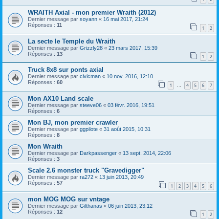
WRAITH Axial - mon premier Wraith (2012)
Dernier message par
soyann
«
16 mai 2017, 21:24
Réponses :
11
1
2
La secte le Temple du Wraith
Dernier message par
Grizzly28
«
23 mars 2017, 15:39
Réponses :
13
1
2
Truck 8x8 sur ponts axial
Dernier message par
civicman
«
10 nov. 2016, 12:10
Réponses :
60
1
4
5
6
7
…
Mon AX10 Land scale
Dernier message par
steeve06
«
03 févr. 2016, 19:51
Réponses :
6
Mon BJ, mon premier crawler
Dernier message par
ggpilote
«
31 août 2015, 10:31
Réponses :
8
Mon Wraith
Dernier message par
Darkpassenger
«
13 sept. 2014, 22:06
Réponses :
3
Scale 2.6 monster truck "Gravedigger"
Dernier message par
ra272
«
13 juin 2013, 20:49
Réponses :
57
1
2
3
4
5
6
mon MOG MOG sur vntage
Dernier message par
Gilthanas
«
06 juin 2013, 23:12
Réponses :
12
1
2