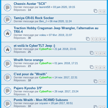
Chassis Austar "SCX"
Dernier message par
laurent58
«
03 juin 2020, 19:15
Réponses :
14
1
2
Tamiya CR-01 Rock Socker
Dernier message par
Ben_J
«
06 mai 2020, 11:24
Traction Hobby Cragsman Jeep Wrangler, l'alternative au
TRX-4
Dernier message par
voiiou
«
07 févr. 2019, 21:07
Réponses :
30
1
2
3
4
et voilà le Cyber'TLT Jeep :)
Dernier message par
CyberFox
«
21 juil. 2018, 23:41
Réponses :
25
1
2
3
Wraith force orange
Dernier message par
CyberFox
«
01 janv. 2018, 17:21
Réponses :
23
1
2
3
C'est pour de "Wraith"
Dernier message par
CyberFox
«
14 nov. 2017, 22:31
Réponses :
18
1
2
Pajero Kyosho 1/9°
Dernier message par
CyberFox
«
26 sept. 2017, 23:24
Réponses :
1
Ponts Wraith - Mon RC4WD Subzero
Dernier message par
soyann
«
28 juin 2017, 00:51
Réponses :
10
1
2