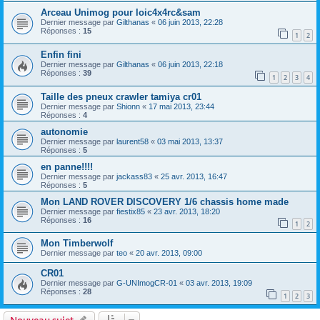
Arceau Unimog pour loic4x4rc&sam
Dernier message par
Gilthanas
«
06 juin 2013, 22:28
Réponses :
15
1
2
Enfin fini
Dernier message par
Gilthanas
«
06 juin 2013, 22:18
Réponses :
39
1
2
3
4
Taille des pneux crawler tamiya cr01
Dernier message par
Shionn
«
17 mai 2013, 23:44
Réponses :
4
autonomie
Dernier message par
laurent58
«
03 mai 2013, 13:37
Réponses :
5
en panne!!!!
Dernier message par
jackass83
«
25 avr. 2013, 16:47
Réponses :
5
Mon LAND ROVER DISCOVERY 1/6 chassis home made
Dernier message par
fiestix85
«
23 avr. 2013, 18:20
Réponses :
16
1
2
Mon Timberwolf
Dernier message par
teo
«
20 avr. 2013, 09:00
CR01
Dernier message par
G-UNImogCR-01
«
03 avr. 2013, 19:09
Réponses :
28
1
2
3
Nouveau sujet