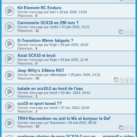
Kit Element RC Enduro
Dernier message par
bart
«
10 juil. 2026, 13:54
Réponses :
8
Carrosserie SCX10 en 290 mm ?
Dernier message par
Jef43
«
07 juin 2025, 23:21
Réponses :
11
1
2
G-Transition 80mm fatigués ?
Dernier message par
Ergé
«
04 juin 2025, 16:02
Réponses :
6
Axial SCX10 et bruit
Dernier message par
Ergé
«
03 juin 2025, 11:44
Réponses :
8
Jeep Willy's 1/8ème RGT
Dernier message par
willyskipper
«
29 janv. 2025, 14:21
Réponses :
20
1
2
3
balade en scx10-2 au bord de l'eau
Dernier message par
tom4
«
03 déc. 2023, 19:41
Réponses :
3
scx10 et sport tuned ??
Dernier message par
tom4
«
27 oct. 2023, 15:43
Réponses :
3
TRX4 Razowskien ou exit le Mù et bonjour le Def'
Dernier message par
Razowski
«
29 mai 2023, 08:20
Réponses :
18
1
2
quelques photos de mon SCX10-2 sur un .... minigolf + video