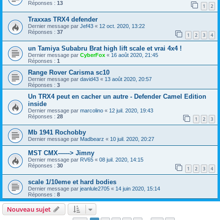
Réponses :
13
1
2
Traxxas TRX4 defender
Dernier message par
Jef43
«
12 oct. 2020, 13:22
Réponses :
37
1
2
3
4
un Tamiya Subabru Brat high lift scale et vrai 4x4 !
Dernier message par
CyberFox
«
16 août 2020, 21:45
Réponses :
1
Range Rover Carisma sc10
Dernier message par
david43
«
13 août 2020, 20:57
Réponses :
3
Un TRX4 peut en cacher un autre - Defender Camel Edition
inside
Dernier message par
marcolino
«
12 juil. 2020, 19:43
Réponses :
28
1
2
3
Mb 1941 Rochobby
Dernier message par
Madbearz
«
10 juil. 2020, 20:27
MST CMX------> Jimny
Dernier message par
RV65
«
08 juil. 2020, 14:15
Réponses :
30
1
2
3
4
scale 1/10eme et hard bodies
Dernier message par
jeanlule2705
«
14 juin 2020, 15:14
Réponses :
8
Nouveau sujet