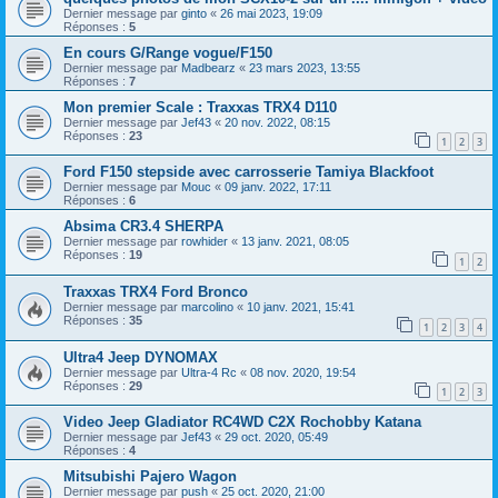
Dernier message par
ginto
«
26 mai 2023, 19:09
Réponses :
5
En cours G/Range vogue/F150
Dernier message par
Madbearz
«
23 mars 2023, 13:55
Réponses :
7
Mon premier Scale : Traxxas TRX4 D110
Dernier message par
Jef43
«
20 nov. 2022, 08:15
Réponses :
23
1
2
3
Ford F150 stepside avec carrosserie Tamiya Blackfoot
Dernier message par
Mouc
«
09 janv. 2022, 17:11
Réponses :
6
Absima CR3.4 SHERPA
Dernier message par
rowhider
«
13 janv. 2021, 08:05
Réponses :
19
1
2
Traxxas TRX4 Ford Bronco
Dernier message par
marcolino
«
10 janv. 2021, 15:41
Réponses :
35
1
2
3
4
Ultra4 Jeep DYNOMAX
Dernier message par
Ultra-4 Rc
«
08 nov. 2020, 19:54
Réponses :
29
1
2
3
Video Jeep Gladiator RC4WD C2X Rochobby Katana
Dernier message par
Jef43
«
29 oct. 2020, 05:49
Réponses :
4
Mitsubishi Pajero Wagon
Dernier message par
push
«
25 oct. 2020, 21:00