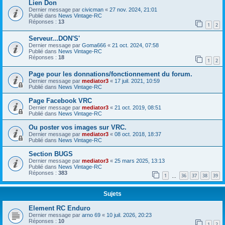
Lien Don
Dernier message par
civicman
«
27 nov. 2024, 21:01
Publié dans
News Vintage-RC
Réponses :
13
1
2
Serveur...DON'S'
Dernier message par
Goma666
«
21 oct. 2024, 07:58
Publié dans
News Vintage-RC
Réponses :
18
1
2
Page pour les donnations/fonctionnement du forum.
Dernier message par
mediator3
«
17 juil. 2021, 10:59
Publié dans
News Vintage-RC
Page Facebook VRC
Dernier message par
mediator3
«
21 oct. 2019, 08:51
Publié dans
News Vintage-RC
Ou poster vos images sur VRC.
Dernier message par
mediator3
«
08 oct. 2018, 18:37
Publié dans
News Vintage-RC
Section BUGS
Dernier message par
mediator3
«
25 mars 2025, 13:13
Publié dans
News Vintage-RC
Réponses :
383
1
36
37
38
39
…
Sujets
Element RC Enduro
Dernier message par
arno 69
«
10 juil. 2026, 20:23
Réponses :
10
1
2