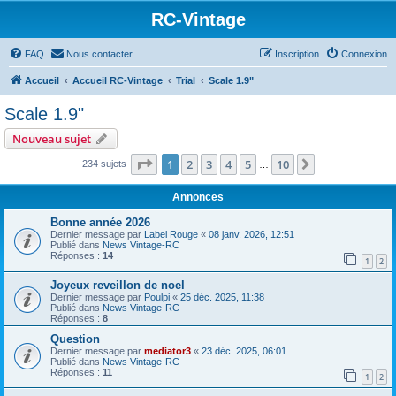
RC-Vintage
FAQ
Nous contacter
Inscription
Connexion
Accueil
Accueil RC-Vintage
Trial
Scale 1.9"
Scale 1.9"
Nouveau sujet
Page
1
sur
10
1
2
3
4
5
10
Suivant
234 sujets
…
Annonces
Bonne année 2026
Dernier message par
Label Rouge
«
08 janv. 2026, 12:51
Publié dans
News Vintage-RC
Réponses :
14
1
2
Joyeux reveillon de noel
Dernier message par
Poulpi
«
25 déc. 2025, 11:38
Publié dans
News Vintage-RC
Réponses :
8
Question
Dernier message par
mediator3
«
23 déc. 2025, 06:01
Publié dans
News Vintage-RC
Réponses :
11
1
2