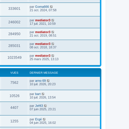
par
Goma666
333601
21 oct. 2024, 07:58
par
mediator3
246002
17 juil. 2021, 10:59
par
mediator3
284950
21 oct. 2019, 08:51
par
mediator3
285031
08 oct. 2018, 18:37
par
mediator3
1023549
25 mars 2025, 13:13
VUES
DERNIER MESSAGE
par
arno 69
7562
10 juil. 2026, 20:23
par
bart
10526
10 juil. 2026, 13:54
par
Jef43
4407
07 juin 2025, 23:21
par
Ergé
1255
04 juin 2025, 16:02