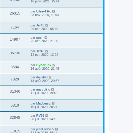
10 janv. 2021, 15:41
par
Ultra-4 Rc
26315
08 nov. 2020, 19:54
par
Jef43
7164
29 oct. 2020, 05:49
par
push
14907
25 oct. 2020, 21:00
par
Jef43
35730
12 oct. 2020, 13:22
par
CyberFox
9584
16 août 2020, 21:45
par
david43
7020
13 août 2020, 20:57
par
marcolino
31346
12 juil. 2020, 19:43
par
Madbearz
5810
10 juil. 2020, 20:27
par
RV65
32848
08 juil. 2020, 14:15
par
jeanlule2705
11015
14 juin 2020, 15:14