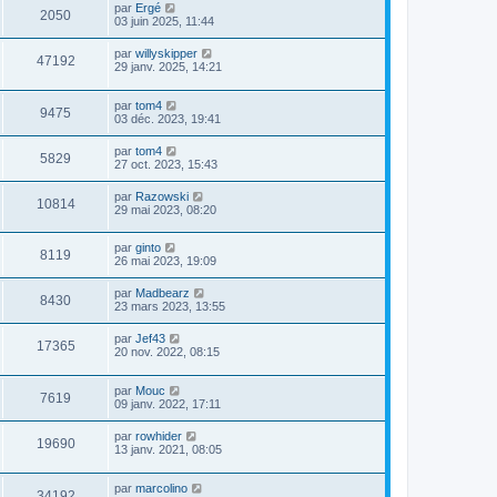
par
Ergé
2050
03 juin 2025, 11:44
par
willyskipper
47192
29 janv. 2025, 14:21
par
tom4
9475
03 déc. 2023, 19:41
par
tom4
5829
27 oct. 2023, 15:43
par
Razowski
10814
29 mai 2023, 08:20
par
ginto
8119
26 mai 2023, 19:09
par
Madbearz
8430
23 mars 2023, 13:55
par
Jef43
17365
20 nov. 2022, 08:15
par
Mouc
7619
09 janv. 2022, 17:11
par
rowhider
19690
13 janv. 2021, 08:05
par
marcolino
34192