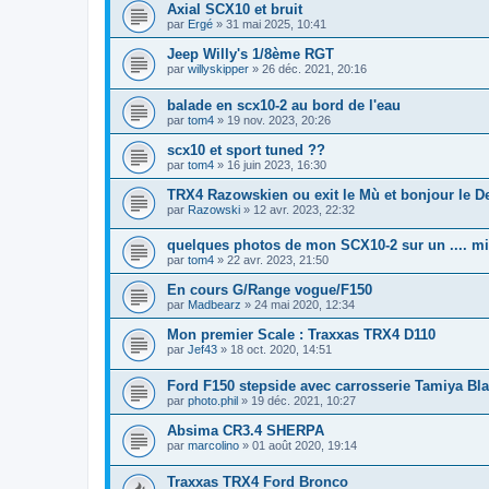
Axial SCX10 et bruit
par
Ergé
»
31 mai 2025, 10:41
Jeep Willy's 1/8ème RGT
par
willyskipper
»
26 déc. 2021, 20:16
balade en scx10-2 au bord de l'eau
par
tom4
»
19 nov. 2023, 20:26
scx10 et sport tuned ??
par
tom4
»
16 juin 2023, 16:30
TRX4 Razowskien ou exit le Mù et bonjour le De
par
Razowski
»
12 avr. 2023, 22:32
quelques photos de mon SCX10-2 sur un .... mi
par
tom4
»
22 avr. 2023, 21:50
En cours G/Range vogue/F150
par
Madbearz
»
24 mai 2020, 12:34
Mon premier Scale : Traxxas TRX4 D110
par
Jef43
»
18 oct. 2020, 14:51
Ford F150 stepside avec carrosserie Tamiya Bla
par
photo.phil
»
19 déc. 2021, 10:27
Absima CR3.4 SHERPA
par
marcolino
»
01 août 2020, 19:14
Traxxas TRX4 Ford Bronco