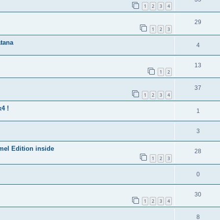
1
2
3
4
29
1
2
3
tana
4
13
1
2
37
1
2
3
4
4 !
1
3
mel Edition inside
28
1
2
3
0
30
1
2
3
4
8