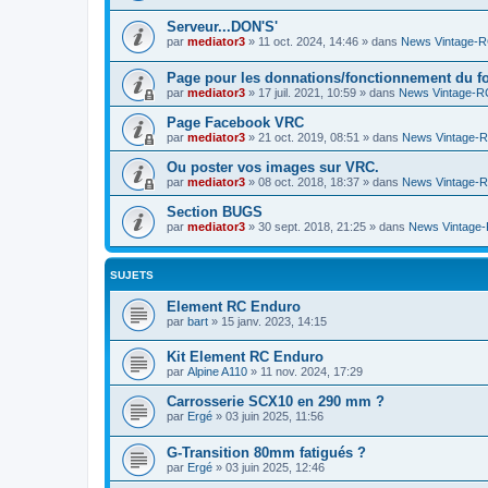
Serveur...DON'S'
par
mediator3
»
11 oct. 2024, 14:46
» dans
News Vintage-
Page pour les donnations/fonctionnement du f
par
mediator3
»
17 juil. 2021, 10:59
» dans
News Vintage-R
Page Facebook VRC
par
mediator3
»
21 oct. 2019, 08:51
» dans
News Vintage-
Ou poster vos images sur VRC.
par
mediator3
»
08 oct. 2018, 18:37
» dans
News Vintage-
Section BUGS
par
mediator3
»
30 sept. 2018, 21:25
» dans
News Vintage
SUJETS
Element RC Enduro
par
bart
»
15 janv. 2023, 14:15
Kit Element RC Enduro
par
Alpine A110
»
11 nov. 2024, 17:29
Carrosserie SCX10 en 290 mm ?
par
Ergé
»
03 juin 2025, 11:56
G-Transition 80mm fatigués ?
par
Ergé
»
03 juin 2025, 12:46