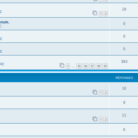
18
RC
1
2
orum.
0
C
0
RC
0
RC
383
-RC
1
35
36
37
38
39
…
RÉPONSES
10
1
2
8
11
1
2
6