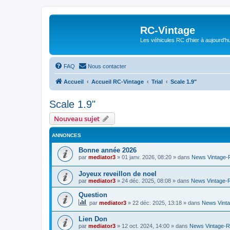
RC-Vintage
Les véhicules RC d'hier à aujourd'hu
FAQ
Nous contacter
Accueil
Accueil RC-Vintage
Trial
Scale 1.9"
Scale 1.9"
Nouveau sujet
ANNONCES
Bonne année 2026
par
mediator3
»
01 janv. 2026, 08:20
» dans
News Vintage
Joyeux reveillon de noel
par
mediator3
»
24 déc. 2025, 08:08
» dans
News Vintage-
Question
par
mediator3
»
22 déc. 2025, 13:18
» dans
News Vint
Lien Don
par
mediator3
»
12 oct. 2024, 14:00
» dans
News Vintage-