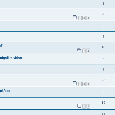
8
20
1
2
3
3
3
f'
18
1
2
nigolf + video
5
7
23
1
2
3
ckfoot
6
19
1
2
35