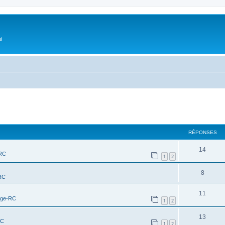
i
RÉPONSES
14
-RC
1
2
8
RC
11
age-RC
1
2
13
RC
1
2