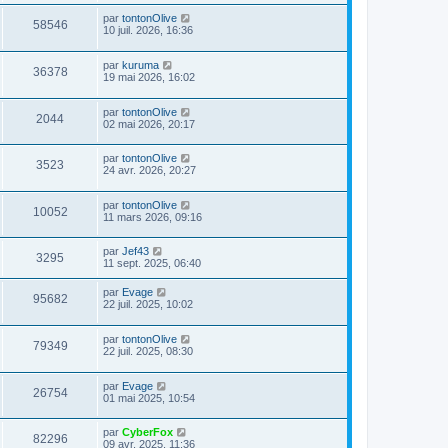
par
tontonOlive
58546
10 juil. 2026, 16:36
par
kuruma
36378
19 mai 2026, 16:02
par
tontonOlive
2044
02 mai 2026, 20:17
par
tontonOlive
3523
24 avr. 2026, 20:27
par
tontonOlive
10052
11 mars 2026, 09:16
par
Jef43
3295
11 sept. 2025, 06:40
par
Evage
95682
22 juil. 2025, 10:02
par
tontonOlive
79349
22 juil. 2025, 08:30
par
Evage
26754
01 mai 2025, 10:54
par
CyberFox
82296
09 avr. 2025, 11:36