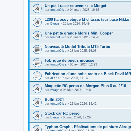
Un petit racer souvenir : le Midget
par
tontonOlive
»
04 mars 2025, 19:15
1200 Italosovietique M-châssis (sur base Nikko 
par
Evage
»
23 juin 2024, 14:49
Une petite grande Morris Mini Cooper
par
tontonOlive
»
25 mars 2026, 14:20
Nouveauté Model-Tribute MT5 Turbo
par
tontonOlive
»
28 juin 2025, 16:08
Fabrique de pneus mousse
par
tontonOlive
»
06 avr. 2024, 12:23
Fabrication d'une boite radio de Black Devil MR
par
alf77
»
07 avr. 2025, 17:13
Maquette RC perso de Morgan Plus 8 au 1/10
par
Evage
»
03 févr. 2017, 19:06
Bullit 2024
par
tontonOlive
»
23 juin 2024, 18:42
Stock car RC perso
par
Evage
»
08 nov. 2020, 17:29
Typhon-Graph - Réalisations de peinture Aérog
par
typhon92
»
18 mai 2020, 15:18