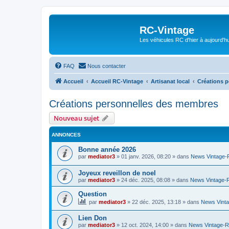
RC-Vintage
Les véhicules RC d'hier à aujourd'hu
FAQ
Nous contacter
Accueil
Accueil RC-Vintage
Artisanat local
Créations 
Créations personnelles des membres
Nouveau sujet
ANNONCES
Bonne année 2026
par
mediator3
»
01 janv. 2026, 08:20
» dans
News Vintage
Joyeux reveillon de noel
par
mediator3
»
24 déc. 2025, 08:08
» dans
News Vintage-
Question
par
mediator3
»
22 déc. 2025, 13:18
» dans
News Vint
Lien Don
par
mediator3
»
12 oct. 2024, 14:00
» dans
News Vintage-