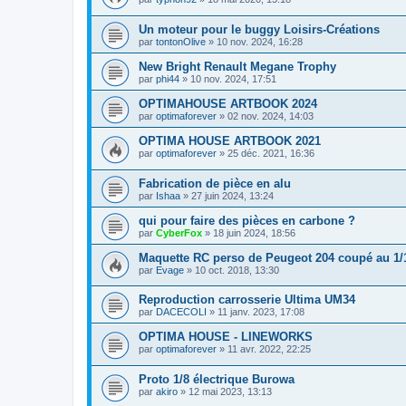
Un moteur pour le buggy Loisirs-Créations
par
tontonOlive
»
10 nov. 2024, 16:28
New Bright Renault Megane Trophy
par
phi44
»
10 nov. 2024, 17:51
OPTIMAHOUSE ARTBOOK 2024
par
optimaforever
»
02 nov. 2024, 14:03
OPTIMA HOUSE ARTBOOK 2021
par
optimaforever
»
25 déc. 2021, 16:36
Fabrication de pièce en alu
par
Ishaa
»
27 juin 2024, 13:24
qui pour faire des pièces en carbone ?
par
CyberFox
»
18 juin 2024, 18:56
Maquette RC perso de Peugeot 204 coupé au 1/
par
Evage
»
10 oct. 2018, 13:30
Reproduction carrosserie Ultima UM34
par
DACECOLI
»
11 janv. 2023, 17:08
OPTIMA HOUSE - LINEWORKS
par
optimaforever
»
11 avr. 2022, 22:25
Proto 1/8 électrique Burowa
par
akiro
»
12 mai 2023, 13:13