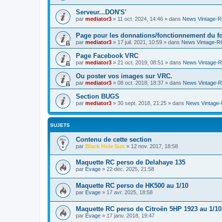
Serveur...DON'S'
par
mediator3
»
11 oct. 2024, 14:46
» dans
News Vintage-
Page pour les donnations/fonctionnement du f
par
mediator3
»
17 juil. 2021, 10:59
» dans
News Vintage-R
Page Facebook VRC
par
mediator3
»
21 oct. 2019, 08:51
» dans
News Vintage-
Ou poster vos images sur VRC.
par
mediator3
»
08 oct. 2018, 18:37
» dans
News Vintage-
Section BUGS
par
mediator3
»
30 sept. 2018, 21:25
» dans
News Vintage
SUJETS
Contenu de cette section
par
Black Hole Sun
»
12 nov. 2017, 18:58
Maquette RC perso de Delahaye 135
par
Evage
»
22 déc. 2025, 21:58
Maquette RC perso de HK500 au 1/10
par
Evage
»
17 avr. 2025, 18:58
Maquette RC perso de Citroën 5HP 1923 au 1/10
par
Evage
»
17 janv. 2018, 19:47