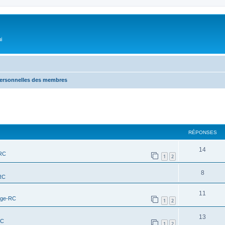
i
personnelles des membres
RÉPONSES
14
-RC
1
2
8
RC
11
age-RC
1
2
13
RC
1
2