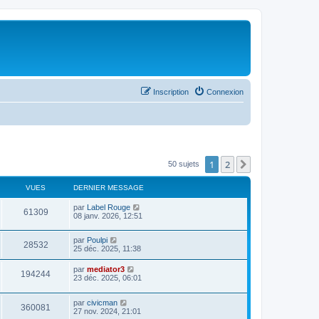
Inscription
Connexion
1
2
Suivant
50 sujets
VUES
DERNIER MESSAGE
par
Label Rouge
61309
08 janv. 2026, 12:51
par
Poulpi
28532
25 déc. 2025, 11:38
par
mediator3
194244
23 déc. 2025, 06:01
par
civicman
360081
27 nov. 2024, 21:01