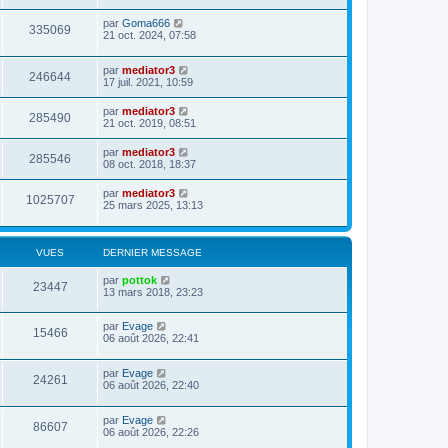
par
Goma666
335069
21 oct. 2024, 07:58
par
mediator3
246644
17 juil. 2021, 10:59
par
mediator3
285490
21 oct. 2019, 08:51
par
mediator3
285546
08 oct. 2018, 18:37
par
mediator3
1025707
25 mars 2025, 13:13
VUES
DERNIER MESSAGE
par
pottok
23447
13 mars 2018, 23:23
par
Evage
15466
06 août 2026, 22:41
par
Evage
24261
06 août 2026, 22:40
par
Evage
86607
06 août 2026, 22:26