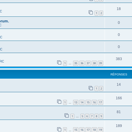
18
RC
1
2
orum.
0
C
0
RC
0
RC
383
-RC
1
35
36
37
38
39
…
RÉPONSES
14
1
2
166
1
13
14
15
16
17
…
81
1
5
6
7
8
9
…
189
1
15
16
17
18
19
…