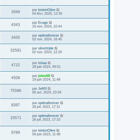
par
tontonOlive
3599
04 févr. 2025, 12:35
par
Evage
4343
15 nov. 2024, 22:44
par
optimaforever
3450
02 nov. 2024, 16:45
par
silvertriple
32581
02 nov. 2024, 12:20
par
Ishaa
4722
28 juin 2024, 09:51
par
juleo68
4508
19 juin 2024, 11:48
par
Jef43
75586
05 avr. 2024, 23:34
par
optimaforever
8397
26 juil. 2023, 17:11
par
optimaforever
10571
26 juil. 2023, 17:10
par
tontonOlive
9789
09 juin 2023, 11:48