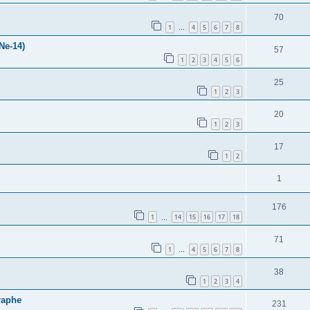
70
1
4
5
6
7
8
…
Ne-14)
57
1
2
3
4
5
6
25
1
2
3
20
1
2
3
17
1
2
1
176
1
14
15
16
17
18
…
71
1
4
5
6
7
8
…
38
1
2
3
4
raphe
231