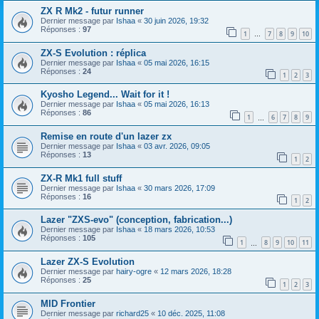
ZX R Mk2 - futur runner
Dernier message par
Ishaa
«
30 juin 2026, 19:32
Réponses :
97
1
7
8
9
10
…
ZX-S Evolution : réplica
Dernier message par
Ishaa
«
05 mai 2026, 16:15
Réponses :
24
1
2
3
Kyosho Legend... Wait for it !
Dernier message par
Ishaa
«
05 mai 2026, 16:13
Réponses :
86
1
6
7
8
9
…
Remise en route d'un lazer zx
Dernier message par
Ishaa
«
03 avr. 2026, 09:05
Réponses :
13
1
2
ZX-R Mk1 full stuff
Dernier message par
Ishaa
«
30 mars 2026, 17:09
Réponses :
16
1
2
Lazer "ZXS-evo" (conception, fabrication...)
Dernier message par
Ishaa
«
18 mars 2026, 10:53
Réponses :
105
1
8
9
10
11
…
Lazer ZX-S Evolution
Dernier message par
hairy-ogre
«
12 mars 2026, 18:28
Réponses :
25
1
2
3
MID Frontier
Dernier message par
richard25
«
10 déc. 2025, 11:08