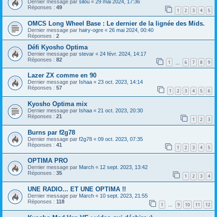
Dernier message par
silou
«
29 mai 2024, 17:36
Réponses :
49
1
2
3
4
5
OMCS Long Wheel Base : Le dernier de la lignée des Mids.
Dernier message par
hairy-ogre
«
26 mai 2024, 00:40
Réponses :
2
Défi Kyosho Optima
Dernier message par
stevar
«
24 févr. 2024, 14:17
Réponses :
82
1
6
7
8
9
…
Lazer ZX comme en 90
Dernier message par
Ishaa
«
23 oct. 2023, 14:14
Réponses :
57
1
2
3
4
5
6
Kyosho Optima mix
Dernier message par
Ishaa
«
21 oct. 2023, 20:30
Réponses :
21
1
2
3
Burns par f2g78
Dernier message par
f2g78
«
09 oct. 2023, 07:35
Réponses :
41
1
2
3
4
5
OPTIMA PRO
Dernier message par
March
«
12 sept. 2023, 13:42
Réponses :
35
1
2
3
4
UNE RADIO... ET UNE OPTIMA !!
Dernier message par
March
«
10 sept. 2023, 21:55
Réponses :
118
1
9
10
11
12
…