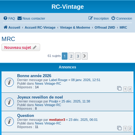
RC-Vintage
FAQ
Nous contacter
Inscription
Connexion
Accueil
Accueil RC-Vintage
Vintage & Moderne
Offroad 2WD
MRC
MRC
Nouveau sujet
1
2
3
Suivant
61 sujets
Annonces
Bonne année 2026
Dernier message par
Label Rouge
«
08 janv. 2026, 12:51
Publié dans
News Vintage-RC
Réponses :
14
1
2
Joyeux reveillon de noel
Dernier message par
Poulpi
«
25 déc. 2025, 11:38
Publié dans
News Vintage-RC
Réponses :
8
Question
Dernier message par
mediator3
«
23 déc. 2025, 06:01
Publié dans
News Vintage-RC
Réponses :
11
1
2