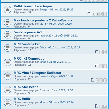
Bullit Jeans 83 électrique
Dernier message par
Evage
«
08 nov. 2025, 15:22
Réponses :
39
1
2
3
4
Mes fonds de poubelle 2 Patriot/panda
Dernier message par
f2g78
«
05 oct. 2025, 17:10
Réponses :
5
Santana junior 4x2
Dernier message par
matcox27
«
13 août 2025, 16:22
Réponses :
9
MRC Santana Pro
Dernier message par
Gibus_A310
«
11 nov. 2023, 15:27
Réponses :
15
1
2
MRX 4x2 Compétition
Dernier message par
Ishaa
«
31 juil. 2023, 19:11
Réponses :
13
1
2
MRC Vitto / Graupner Radicator
Dernier message par
coxinel
«
25 juil. 2023, 13:38
Réponses :
23
1
2
3
MRC Star Beetle
Dernier message par
Choco
«
18 avr. 2023, 19:36
Réponses :
3
MRC Bullit
Dernier message par
Mouc
«
31 mars 2023, 22:14
Réponses :
18
1
2