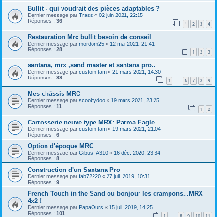
Bullit - qui voudrait des pièces adaptables ?
Dernier message par
Trass
«
02 juin 2021, 22:15
Réponses :
36
1
2
3
4
Restauration Mrc bullit besoin de conseil
Dernier message par
mordom25
«
12 mai 2021, 21:41
Réponses :
28
1
2
3
santana, mrx ,sand master et santana pro..
Dernier message par
custom tam
«
21 mars 2021, 14:30
Réponses :
88
1
6
7
8
9
…
Mes châssis MRC
Dernier message par
scoobydoo
«
19 mars 2021, 23:25
Réponses :
11
1
2
Carrosserie neuve type MRX: Parma Eagle
Dernier message par
custom tam
«
19 mars 2021, 21:04
Réponses :
6
Option d'époque MRC
Dernier message par
Gibus_A310
«
16 déc. 2020, 23:34
Réponses :
8
Construction d'un Santana Pro
Dernier message par
fab72220
«
27 juil. 2019, 10:31
Réponses :
9
French Touch in the Sand ou bonjour les crampons...MRX
4x2 !
Dernier message par
PapaOurs
«
15 juil. 2019, 14:25
Réponses :
101
1
8
9
10
11
…