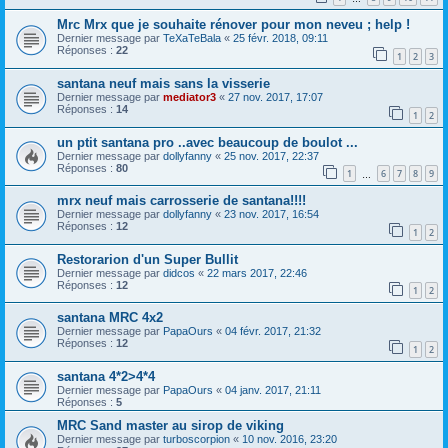
Mrc Mrx que je souhaite rénover pour mon neveu ; help !
Dernier message par
TeXaTeBala
«
25 févr. 2018, 09:11
Réponses :
22
1
2
3
santana neuf mais sans la visserie
Dernier message par
mediator3
«
27 nov. 2017, 17:07
Réponses :
14
1
2
un ptit santana pro ..avec beaucoup de boulot ...
Dernier message par
dollyfanny
«
25 nov. 2017, 22:37
Réponses :
80
1
6
7
8
9
…
mrx neuf mais carrosserie de santana!!!!
Dernier message par
dollyfanny
«
23 nov. 2017, 16:54
Réponses :
12
1
2
Restorarion d'un Super Bullit
Dernier message par
didcos
«
22 mars 2017, 22:46
Réponses :
12
1
2
santana MRC 4x2
Dernier message par
PapaOurs
«
04 févr. 2017, 21:32
Réponses :
12
1
2
santana 4*2>4*4
Dernier message par
PapaOurs
«
04 janv. 2017, 21:11
Réponses :
5
MRC Sand master au sirop de viking
Dernier message par
turboscorpion
«
10 nov. 2016, 23:20