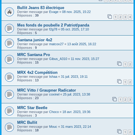
Bullit Jeans 83 électrique
Dernier message par
Evage
«
08 nov. 2025, 15:22
Réponses :
39
1
2
3
4
Mes fonds de poubelle 2 Patriot/panda
Dernier message par
f2g78
«
05 oct. 2025, 17:10
Réponses :
5
Santana junior 4x2
Dernier message par
matcox27
«
13 août 2025, 16:22
Réponses :
9
MRC Santana Pro
Dernier message par
Gibus_A310
«
11 nov. 2023, 15:27
Réponses :
15
1
2
MRX 4x2 Compétition
Dernier message par
Ishaa
«
31 juil. 2023, 19:11
Réponses :
13
1
2
MRC Vitto / Graupner Radicator
Dernier message par
coxinel
«
25 juil. 2023, 13:38
Réponses :
23
1
2
3
MRC Star Beetle
Dernier message par
Choco
«
18 avr. 2023, 19:36
Réponses :
3
MRC Bullit
Dernier message par
Mouc
«
31 mars 2023, 22:14
Réponses :
18
1
2