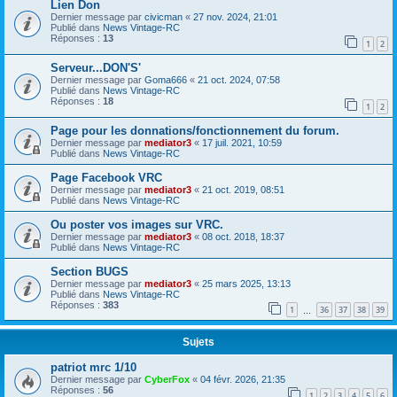
Lien Don
Dernier message par
civicman
«
27 nov. 2024, 21:01
Publié dans
News Vintage-RC
Réponses :
13
1
2
Serveur...DON'S'
Dernier message par
Goma666
«
21 oct. 2024, 07:58
Publié dans
News Vintage-RC
Réponses :
18
1
2
Page pour les donnations/fonctionnement du forum.
Dernier message par
mediator3
«
17 juil. 2021, 10:59
Publié dans
News Vintage-RC
Page Facebook VRC
Dernier message par
mediator3
«
21 oct. 2019, 08:51
Publié dans
News Vintage-RC
Ou poster vos images sur VRC.
Dernier message par
mediator3
«
08 oct. 2018, 18:37
Publié dans
News Vintage-RC
Section BUGS
Dernier message par
mediator3
«
25 mars 2025, 13:13
Publié dans
News Vintage-RC
Réponses :
383
1
36
37
38
39
…
Sujets
patriot mrc 1/10
Dernier message par
CyberFox
«
04 févr. 2026, 21:35
Réponses :
56
1
2
3
4
5
6