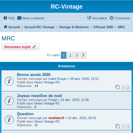
RC-Vintage
FAQ
Nous contacter
Inscription
Connexion
Accueil
Accueil RC-Vintage
Vintage & Moderne
Offroad 2WD
MRC
MRC
Nouveau sujet
1
2
3
Suivant
61 sujets
Annonces
Bonne année 2026
Dernier message par
Label Rouge
«
08 janv. 2026, 12:51
Publié dans
News Vintage-RC
Réponses :
14
1
2
Joyeux reveillon de noel
Dernier message par
Poulpi
«
25 déc. 2025, 11:38
Publié dans
News Vintage-RC
Réponses :
8
Question
Dernier message par
mediator3
«
23 déc. 2025, 06:01
Publié dans
News Vintage-RC
Réponses :
11
1
2