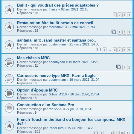
Bullit - qui voudrait des pièces adaptables ?
Dernier message par
Trass
«
02 juin 2021, 22:15
Réponses :
36
1
2
3
4
Restauration Mrc bullit besoin de conseil
Dernier message par
mordom25
«
12 mai 2021, 21:41
Réponses :
28
1
2
3
santana, mrx ,sand master et santana pro..
Dernier message par
custom tam
«
21 mars 2021, 14:30
Réponses :
88
1
6
7
8
9
…
Mes châssis MRC
Dernier message par
scoobydoo
«
19 mars 2021, 23:25
Réponses :
11
1
2
Carrosserie neuve type MRX: Parma Eagle
Dernier message par
custom tam
«
19 mars 2021, 21:04
Réponses :
6
Option d'époque MRC
Dernier message par
Gibus_A310
«
16 déc. 2020, 23:34
Réponses :
8
Construction d'un Santana Pro
Dernier message par
fab72220
«
27 juil. 2019, 10:31
Réponses :
9
French Touch in the Sand ou bonjour les crampons...MRX
4x2 !
Dernier message par
PapaOurs
«
15 juil. 2019, 14:25
Réponses :
101
1
8
9
10
11
…