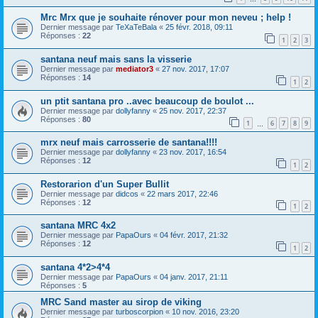
Mrc Mrx que je souhaite rénover pour mon neveu ; help !
Dernier message par
TeXaTeBala
«
25 févr. 2018, 09:11
Réponses :
22
1
2
3
santana neuf mais sans la visserie
Dernier message par
mediator3
«
27 nov. 2017, 17:07
Réponses :
14
1
2
un ptit santana pro ..avec beaucoup de boulot ...
Dernier message par
dollyfanny
«
25 nov. 2017, 22:37
Réponses :
80
1
6
7
8
9
…
mrx neuf mais carrosserie de santana!!!!
Dernier message par
dollyfanny
«
23 nov. 2017, 16:54
Réponses :
12
1
2
Restorarion d'un Super Bullit
Dernier message par
didcos
«
22 mars 2017, 22:46
Réponses :
12
1
2
santana MRC 4x2
Dernier message par
PapaOurs
«
04 févr. 2017, 21:32
Réponses :
12
1
2
santana 4*2>4*4
Dernier message par
PapaOurs
«
04 janv. 2017, 21:11
Réponses :
5
MRC Sand master au sirop de viking
Dernier message par
turboscorpion
«
10 nov. 2016, 23:20