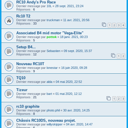
RC10 Andy's Pro Race
Dernier message par
10L
«
28 sept. 2021, 23:24
Réponses :
6
Rc10 T2
Dernier message par
truckman
«
11 avr. 2021, 20:56
Réponses :
33
1
2
3
4
Associated B4 mid motor "Vega-Elite"
Dernier message par
pottok
«
18 janv. 2021, 00:23
Réponses :
5
Setup B4...
Dernier message par
Sebastien
«
09 sept. 2020, 15:37
Réponses :
12
1
2
Nouveau RC10T
Dernier message par
lonestar
«
16 juin 2020, 09:28
Réponses :
9
TQ10
Dernier message par
alda
«
04 mai 2020, 22:52
Tizeur
Dernier message par
bart
«
01 mai 2020, 12:12
Réponses :
21
1
2
3
rc10 graphite
Dernier message par
photo.phil
«
30 avr. 2020, 14:25
Réponses :
8
Châssis RC10DS, nouveau projet.
Dernier message par
willyskipper
«
04 avr. 2020, 14:47
Réponses :
6