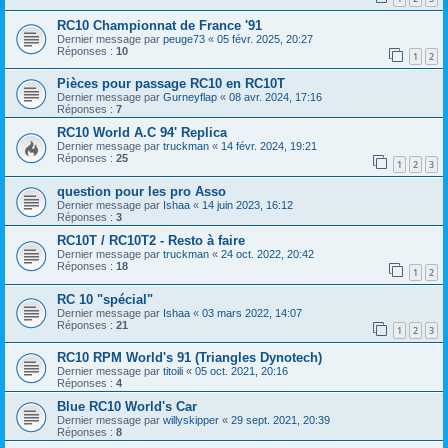
RC10 Championnat de France '91
Dernier message par
peuge73
«
05 févr. 2025, 20:27
Réponses :
10
1
2
Pièces pour passage RC10 en RC10T
Dernier message par
Gurneyflap
«
08 avr. 2024, 17:16
Réponses :
7
RC10 World A.C 94' Replica
Dernier message par
truckman
«
14 févr. 2024, 19:21
Réponses :
25
1
2
3
question pour les pro Asso
Dernier message par
Ishaa
«
14 juin 2023, 16:12
Réponses :
3
RC10T / RC10T2 - Resto à faire
Dernier message par
truckman
«
24 oct. 2022, 20:42
Réponses :
18
1
2
RC 10 "spécial"
Dernier message par
Ishaa
«
03 mars 2022, 14:07
Réponses :
21
1
2
3
RC10 RPM World's 91 (Triangles Dynotech)
Dernier message par
titoili
«
05 oct. 2021, 20:16
Réponses :
4
Blue RC10 World's Car
Dernier message par
willyskipper
«
29 sept. 2021, 20:39
Réponses :
8