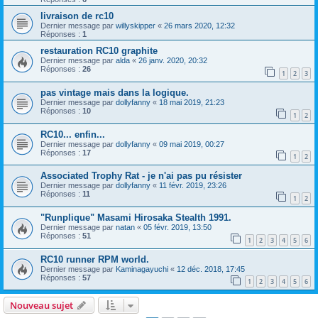
livraison de rc10
Dernier message par
willyskipper
«
26 mars 2020, 12:32
Réponses :
1
restauration RC10 graphite
Dernier message par
alda
«
26 janv. 2020, 20:32
Réponses :
26
1
2
3
pas vintage mais dans la logique.
Dernier message par
dollyfanny
«
18 mai 2019, 21:23
Réponses :
10
1
2
RC10... enfin...
Dernier message par
dollyfanny
«
09 mai 2019, 00:27
Réponses :
17
1
2
Associated Trophy Rat - je n'ai pas pu résister
Dernier message par
dollyfanny
«
11 févr. 2019, 23:26
Réponses :
11
1
2
"Runplique" Masami Hirosaka Stealth 1991.
Dernier message par
natan
«
05 févr. 2019, 13:50
Réponses :
51
1
2
3
4
5
6
RC10 runner RPM world.
Dernier message par
Kaminagayuchi
«
12 déc. 2018, 17:45
Réponses :
57
1
2
3
4
5
6
Nouveau sujet