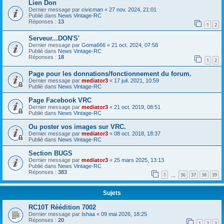
Lien Don
Dernier message par
civicman
«
27 nov. 2024, 21:01
Publié dans
News Vintage-RC
Réponses :
13
1
2
Serveur...DON'S'
Dernier message par
Goma666
«
21 oct. 2024, 07:58
Publié dans
News Vintage-RC
Réponses :
18
1
2
Page pour les donnations/fonctionnement du forum.
Dernier message par
mediator3
«
17 juil. 2021, 10:59
Publié dans
News Vintage-RC
Page Facebook VRC
Dernier message par
mediator3
«
21 oct. 2019, 08:51
Publié dans
News Vintage-RC
Ou poster vos images sur VRC.
Dernier message par
mediator3
«
08 oct. 2018, 18:37
Publié dans
News Vintage-RC
Section BUGS
Dernier message par
mediator3
«
25 mars 2025, 13:13
Publié dans
News Vintage-RC
Réponses :
383
1
36
37
38
39
…
Sujets
RC10T Réédition 7002
Dernier message par
Ishaa
«
09 mai 2026, 18:25
Réponses :
20
1
2
3