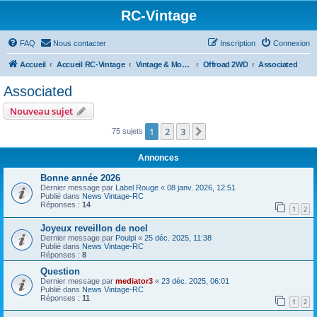
RC-Vintage
FAQ
Nous contacter
Inscription
Connexion
Accueil
Accueil RC-Vintage
Vintage & Moderne
Offroad 2WD
Associated
Associated
Nouveau sujet
1
2
3
Suivant
75 sujets
Annonces
Bonne année 2026
Dernier message par
Label Rouge
«
08 janv. 2026, 12:51
Publié dans
News Vintage-RC
Réponses :
14
1
2
Joyeux reveillon de noel
Dernier message par
Poulpi
«
25 déc. 2025, 11:38
Publié dans
News Vintage-RC
Réponses :
8
Question
Dernier message par
mediator3
«
23 déc. 2025, 06:01
Publié dans
News Vintage-RC
Réponses :
11
1
2