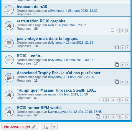
livraison de rc10
Dernier message par
willyskipper
«
26 mars 2020, 12:32
Réponses :
1
restauration RC10 graphite
Dernier message par
alda
«
26 janv. 2020, 20:32
Réponses :
26
1
2
3
pas vintage mais dans la logique.
Dernier message par
dollyfanny
«
18 mai 2019, 21:23
Réponses :
10
1
2
RC10... enfin...
Dernier message par
dollyfanny
«
09 mai 2019, 00:27
Réponses :
17
1
2
Associated Trophy Rat - je n'ai pas pu résister
Dernier message par
dollyfanny
«
11 févr. 2019, 23:26
Réponses :
11
1
2
"Runplique" Masami Hirosaka Stealth 1991.
Dernier message par
natan
«
05 févr. 2019, 13:50
Réponses :
51
1
2
3
4
5
6
RC10 runner RPM world.
Dernier message par
Kaminagayuchi
«
12 déc. 2018, 17:45
Réponses :
57
1
2
3
4
5
6
Nouveau sujet