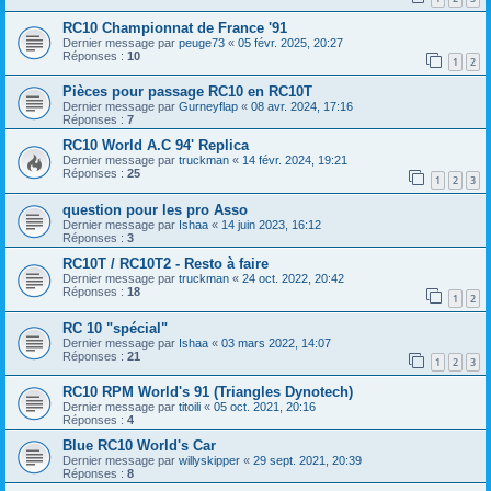
RC10 Championnat de France '91
Dernier message par
peuge73
«
05 févr. 2025, 20:27
Réponses :
10
1
2
Pièces pour passage RC10 en RC10T
Dernier message par
Gurneyflap
«
08 avr. 2024, 17:16
Réponses :
7
RC10 World A.C 94' Replica
Dernier message par
truckman
«
14 févr. 2024, 19:21
Réponses :
25
1
2
3
question pour les pro Asso
Dernier message par
Ishaa
«
14 juin 2023, 16:12
Réponses :
3
RC10T / RC10T2 - Resto à faire
Dernier message par
truckman
«
24 oct. 2022, 20:42
Réponses :
18
1
2
RC 10 "spécial"
Dernier message par
Ishaa
«
03 mars 2022, 14:07
Réponses :
21
1
2
3
RC10 RPM World's 91 (Triangles Dynotech)
Dernier message par
titoili
«
05 oct. 2021, 20:16
Réponses :
4
Blue RC10 World's Car
Dernier message par
willyskipper
«
29 sept. 2021, 20:39
Réponses :
8