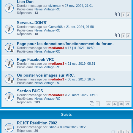
Lien Don
Dernier message par
civicman
«
27 nov. 2024, 21:01
Publié dans
News Vintage-RC
Réponses :
13
1
2
Serveur...DON'S'
Dernier message par
Goma666
«
21 oct. 2024, 07:58
Publié dans
News Vintage-RC
Réponses :
18
1
2
Page pour les donnations/fonctionnement du forum.
Dernier message par
mediator3
«
17 juil. 2021, 10:59
Publié dans
News Vintage-RC
Page Facebook VRC
Dernier message par
mediator3
«
21 oct. 2019, 08:51
Publié dans
News Vintage-RC
Ou poster vos images sur VRC.
Dernier message par
mediator3
«
08 oct. 2018, 18:37
Publié dans
News Vintage-RC
Section BUGS
Dernier message par
mediator3
«
25 mars 2025, 13:13
Publié dans
News Vintage-RC
Réponses :
383
1
36
37
38
39
…
Sujets
RC10T Réédition 7002
Dernier message par
Ishaa
«
09 mai 2026, 18:25
Réponses :
20
1
2
3