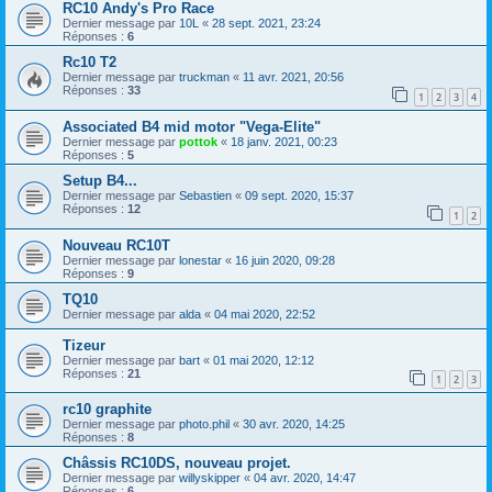
RC10 Andy's Pro Race
Dernier message par
10L
«
28 sept. 2021, 23:24
Réponses :
6
Rc10 T2
Dernier message par
truckman
«
11 avr. 2021, 20:56
Réponses :
33
1
2
3
4
Associated B4 mid motor "Vega-Elite"
Dernier message par
pottok
«
18 janv. 2021, 00:23
Réponses :
5
Setup B4...
Dernier message par
Sebastien
«
09 sept. 2020, 15:37
Réponses :
12
1
2
Nouveau RC10T
Dernier message par
lonestar
«
16 juin 2020, 09:28
Réponses :
9
TQ10
Dernier message par
alda
«
04 mai 2020, 22:52
Tizeur
Dernier message par
bart
«
01 mai 2020, 12:12
Réponses :
21
1
2
3
rc10 graphite
Dernier message par
photo.phil
«
30 avr. 2020, 14:25
Réponses :
8
Châssis RC10DS, nouveau projet.
Dernier message par
willyskipper
«
04 avr. 2020, 14:47
Réponses :
6