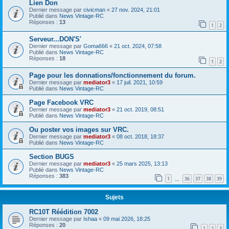
Lien Don
Dernier message par
civicman
«
27 nov. 2024, 21:01
Publié dans
News Vintage-RC
Réponses :
13
1
2
Serveur...DON'S'
Dernier message par
Goma666
«
21 oct. 2024, 07:58
Publié dans
News Vintage-RC
Réponses :
18
1
2
Page pour les donnations/fonctionnement du forum.
Dernier message par
mediator3
«
17 juil. 2021, 10:59
Publié dans
News Vintage-RC
Page Facebook VRC
Dernier message par
mediator3
«
21 oct. 2019, 08:51
Publié dans
News Vintage-RC
Ou poster vos images sur VRC.
Dernier message par
mediator3
«
08 oct. 2018, 18:37
Publié dans
News Vintage-RC
Section BUGS
Dernier message par
mediator3
«
25 mars 2025, 13:13
Publié dans
News Vintage-RC
Réponses :
383
1
36
37
38
39
…
Sujets
RC10T Réédition 7002
Dernier message par
Ishaa
«
09 mai 2026, 18:25
Réponses :
20
1
2
3