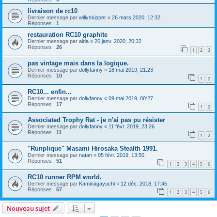
livraison de rc10
Dernier message par
willyskipper
«
26 mars 2020, 12:32
Réponses :
1
restauration RC10 graphite
Dernier message par
alda
«
26 janv. 2020, 20:32
Réponses :
26
1
2
3
pas vintage mais dans la logique.
Dernier message par
dollyfanny
«
18 mai 2019, 21:23
Réponses :
10
1
2
RC10... enfin...
Dernier message par
dollyfanny
«
09 mai 2019, 00:27
Réponses :
17
1
2
Associated Trophy Rat - je n'ai pas pu résister
Dernier message par
dollyfanny
«
11 févr. 2019, 23:26
Réponses :
11
1
2
"Runplique" Masami Hirosaka Stealth 1991.
Dernier message par
natan
«
05 févr. 2019, 13:50
Réponses :
51
1
2
3
4
5
6
RC10 runner RPM world.
Dernier message par
Kaminagayuchi
«
12 déc. 2018, 17:45
Réponses :
57
1
2
3
4
5
6
Nouveau sujet