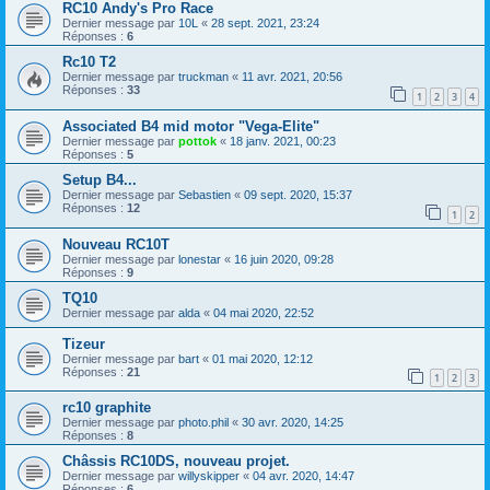
RC10 Andy's Pro Race
Dernier message par
10L
«
28 sept. 2021, 23:24
Réponses :
6
Rc10 T2
Dernier message par
truckman
«
11 avr. 2021, 20:56
Réponses :
33
1
2
3
4
Associated B4 mid motor "Vega-Elite"
Dernier message par
pottok
«
18 janv. 2021, 00:23
Réponses :
5
Setup B4...
Dernier message par
Sebastien
«
09 sept. 2020, 15:37
Réponses :
12
1
2
Nouveau RC10T
Dernier message par
lonestar
«
16 juin 2020, 09:28
Réponses :
9
TQ10
Dernier message par
alda
«
04 mai 2020, 22:52
Tizeur
Dernier message par
bart
«
01 mai 2020, 12:12
Réponses :
21
1
2
3
rc10 graphite
Dernier message par
photo.phil
«
30 avr. 2020, 14:25
Réponses :
8
Châssis RC10DS, nouveau projet.
Dernier message par
willyskipper
«
04 avr. 2020, 14:47
Réponses :
6