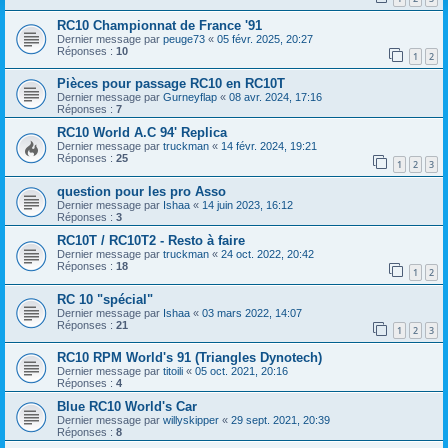
RC10 Championnat de France '91
Dernier message par
peuge73
«
05 févr. 2025, 20:27
Réponses :
10
1
2
Pièces pour passage RC10 en RC10T
Dernier message par
Gurneyflap
«
08 avr. 2024, 17:16
Réponses :
7
RC10 World A.C 94' Replica
Dernier message par
truckman
«
14 févr. 2024, 19:21
Réponses :
25
1
2
3
question pour les pro Asso
Dernier message par
Ishaa
«
14 juin 2023, 16:12
Réponses :
3
RC10T / RC10T2 - Resto à faire
Dernier message par
truckman
«
24 oct. 2022, 20:42
Réponses :
18
1
2
RC 10 "spécial"
Dernier message par
Ishaa
«
03 mars 2022, 14:07
Réponses :
21
1
2
3
RC10 RPM World's 91 (Triangles Dynotech)
Dernier message par
titoili
«
05 oct. 2021, 20:16
Réponses :
4
Blue RC10 World's Car
Dernier message par
willyskipper
«
29 sept. 2021, 20:39
Réponses :
8