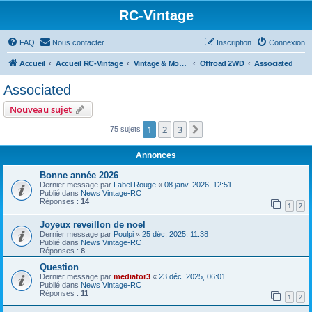
RC-Vintage
FAQ
Nous contacter
Inscription
Connexion
Accueil
Accueil RC-Vintage
Vintage & Moderne
Offroad 2WD
Associated
Associated
Nouveau sujet
1
2
3
Suivant
75 sujets
Annonces
Bonne année 2026
Dernier message par
Label Rouge
«
08 janv. 2026, 12:51
Publié dans
News Vintage-RC
Réponses :
14
1
2
Joyeux reveillon de noel
Dernier message par
Poulpi
«
25 déc. 2025, 11:38
Publié dans
News Vintage-RC
Réponses :
8
Question
Dernier message par
mediator3
«
23 déc. 2025, 06:01
Publié dans
News Vintage-RC
Réponses :
11
1
2