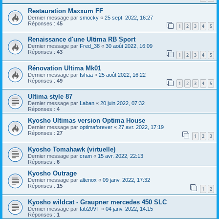
Restauration Maxxum FF
Dernier message par
smocky
«
25 sept. 2022, 16:27
Réponses :
45
1
2
3
4
5
Renaissance d'une Ultima RB Sport
Dernier message par
Fred_38
«
30 août 2022, 16:09
Réponses :
43
1
2
3
4
5
Rénovation Ultima Mk01
Dernier message par
Ishaa
«
25 août 2022, 16:22
Réponses :
49
1
2
3
4
5
Ultima style 87
Dernier message par
Laban
«
20 juin 2022, 07:32
Réponses :
4
Kyosho Ultimas version Optima House
Dernier message par
optimaforever
«
27 avr. 2022, 17:19
Réponses :
27
1
2
3
Kyosho Tomahawk (virtuelle)
Dernier message par
cram
«
15 avr. 2022, 22:13
Réponses :
6
Kyosho Outrage
Dernier message par
altenox
«
09 janv. 2022, 17:32
Réponses :
15
1
2
Kyosho wildcat - Graupner mercedes 450 SLC
Dernier message par
fab20VT
«
04 janv. 2022, 14:15
Réponses :
1