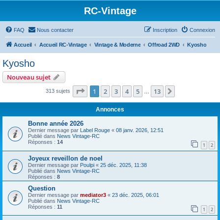
RC-Vintage
FAQ
Nous contacter
Inscription
Connexion
Accueil
Accueil RC-Vintage
Vintage & Moderne
Offroad 2WD
Kyosho
Kyosho
Nouveau sujet
Page
1
sur
13
1
2
3
4
5
13
Suivant
313 sujets
…
Annonces
Bonne année 2026
Dernier message par
Label Rouge
«
08 janv. 2026, 12:51
Publié dans
News Vintage-RC
Réponses :
14
1
2
Joyeux reveillon de noel
Dernier message par
Poulpi
«
25 déc. 2025, 11:38
Publié dans
News Vintage-RC
Réponses :
8
Question
Dernier message par
mediator3
«
23 déc. 2025, 06:01
Publié dans
News Vintage-RC
Réponses :
11
1
2