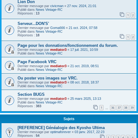
Lien Don
Dernier message par
civicman
«
27 nov. 2024, 21:01
Publié dans
News Vintage-RC
Réponses :
13
1
2
Serveur...DON'S'
Dernier message par
Goma666
«
21 oct. 2024, 07:58
Publié dans
News Vintage-RC
Réponses :
18
1
2
Page pour les donnations/fonctionnement du forum.
Dernier message par
mediator3
«
17 juil. 2021, 10:59
Publié dans
News Vintage-RC
Page Facebook VRC
Dernier message par
mediator3
«
21 oct. 2019, 08:51
Publié dans
News Vintage-RC
Ou poster vos images sur VRC.
Dernier message par
mediator3
«
08 oct. 2018, 18:37
Publié dans
News Vintage-RC
Section BUGS
Dernier message par
mediator3
«
25 mars 2025, 13:13
Publié dans
News Vintage-RC
Réponses :
383
1
36
37
38
39
…
Sujets
[REFERENCE] Généalogie des Kyosho Ultima
Dernier message par
optimaforever
«
03 janv. 2017, 22:23
Réponses :
54
1
2
3
4
5
6