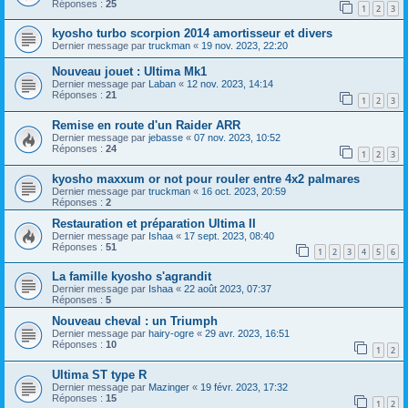
Réponses :
25
1
2
3
kyosho turbo scorpion 2014 amortisseur et divers
Dernier message par
truckman
«
19 nov. 2023, 22:20
Nouveau jouet : Ultima Mk1
Dernier message par
Laban
«
12 nov. 2023, 14:14
Réponses :
21
1
2
3
Remise en route d'un Raider ARR
Dernier message par
jebasse
«
07 nov. 2023, 10:52
Réponses :
24
1
2
3
kyosho maxxum or not pour rouler entre 4x2 palmares
Dernier message par
truckman
«
16 oct. 2023, 20:59
Réponses :
2
Restauration et préparation Ultima II
Dernier message par
Ishaa
«
17 sept. 2023, 08:40
Réponses :
51
1
2
3
4
5
6
La famille kyosho s'agrandit
Dernier message par
Ishaa
«
22 août 2023, 07:37
Réponses :
5
Nouveau cheval : un Triumph
Dernier message par
hairy-ogre
«
29 avr. 2023, 16:51
Réponses :
10
1
2
Ultima ST type R
Dernier message par
Mazinger
«
19 févr. 2023, 17:32
Réponses :
15
1
2