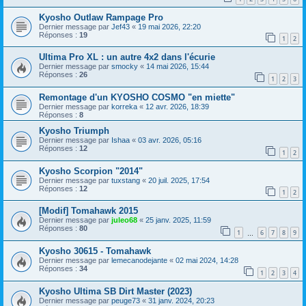
Kyosho Outlaw Rampage Pro
Dernier message par
Jef43
«
19 mai 2026, 22:20
Réponses :
19
1
2
Ultima Pro XL : un autre 4x2 dans l'écurie
Dernier message par
smocky
«
14 mai 2026, 15:44
Réponses :
26
1
2
3
Remontage d'un KYOSHO COSMO "en miette"
Dernier message par
korreka
«
12 avr. 2026, 18:39
Réponses :
8
Kyosho Triumph
Dernier message par
Ishaa
«
03 avr. 2026, 05:16
Réponses :
12
1
2
Kyosho Scorpion "2014"
Dernier message par
tuxstang
«
20 juil. 2025, 17:54
Réponses :
12
1
2
[Modif] Tomahawk 2015
Dernier message par
juleo68
«
25 janv. 2025, 11:59
Réponses :
80
1
6
7
8
9
…
Kyosho 30615 - Tomahawk
Dernier message par
lemecanodejante
«
02 mai 2024, 14:28
Réponses :
34
1
2
3
4
Kyosho Ultima SB Dirt Master (2023)
Dernier message par
peuge73
«
31 janv. 2024, 20:23