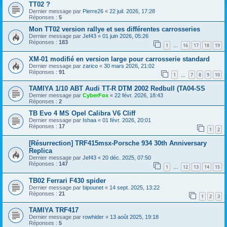
TT02 ?
Dernier message par
Pierre26
«
22 juil. 2026, 17:28
Réponses :
5
Mon TT02 version rallye et ses différentes carrosseries
Dernier message par
Jef43
«
01 juin 2026, 05:26
Réponses :
183
1
16
17
18
19
…
XM-01 modifié en version large pour carrosserie standard
Dernier message par
zarico
«
30 mars 2026, 21:02
Réponses :
91
1
7
8
9
10
…
TAMIYA 1/10 ABT Audi TT-R DTM 2002 Redbull (TA04-SS
Dernier message par
CyberFox
«
22 févr. 2026, 18:43
Réponses :
2
TB Evo 4 MS Opel Calibra V6 Cliff
Dernier message par
Ishaa
«
01 févr. 2026, 20:01
Réponses :
17
1
2
[Résurrection] TRF415msx-Porsche 934 30th Anniversary
Replica
Dernier message par
Jef43
«
20 déc. 2025, 07:50
Réponses :
147
1
12
13
14
15
…
TB02 Ferrari F430 spider
Dernier message par
bipounet
«
14 sept. 2025, 13:22
Réponses :
21
1
2
3
TAMIYA TRF417
Dernier message par
rowhider
«
13 août 2025, 19:18
Réponses :
5