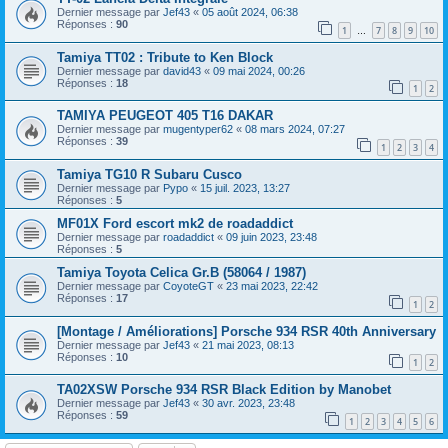
Dernier message par
Jef43
«
05 août 2024, 06:38
Réponses :
90
1
7
8
9
10
…
Tamiya TT02 : Tribute to Ken Block
Dernier message par
david43
«
09 mai 2024, 00:26
Réponses :
18
1
2
TAMIYA PEUGEOT 405 T16 DAKAR
Dernier message par
mugentyper62
«
08 mars 2024, 07:27
Réponses :
39
1
2
3
4
Tamiya TG10 R Subaru Cusco
Dernier message par
Pypo
«
15 juil. 2023, 13:27
Réponses :
5
MF01X Ford escort mk2 de roadaddict
Dernier message par
roadaddict
«
09 juin 2023, 23:48
Réponses :
5
Tamiya Toyota Celica Gr.B (58064 / 1987)
Dernier message par
CoyoteGT
«
23 mai 2023, 22:42
Réponses :
17
1
2
[Montage / Améliorations] Porsche 934 RSR 40th Anniversary
Dernier message par
Jef43
«
21 mai 2023, 08:13
Réponses :
10
1
2
TA02XSW Porsche 934 RSR Black Edition by Manobet
Dernier message par
Jef43
«
30 avr. 2023, 23:48
Réponses :
59
1
2
3
4
5
6