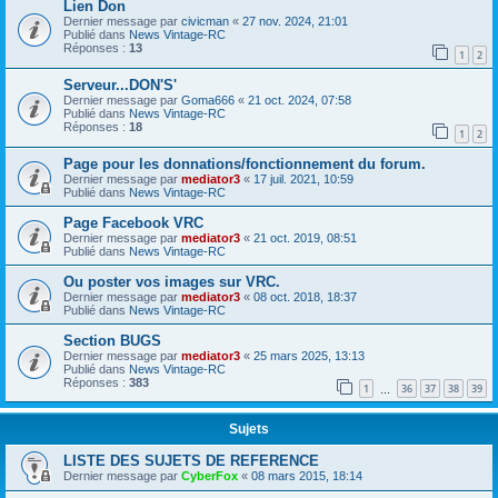
Lien Don
Dernier message par
civicman
«
27 nov. 2024, 21:01
Publié dans
News Vintage-RC
Réponses :
13
1
2
Serveur...DON'S'
Dernier message par
Goma666
«
21 oct. 2024, 07:58
Publié dans
News Vintage-RC
Réponses :
18
1
2
Page pour les donnations/fonctionnement du forum.
Dernier message par
mediator3
«
17 juil. 2021, 10:59
Publié dans
News Vintage-RC
Page Facebook VRC
Dernier message par
mediator3
«
21 oct. 2019, 08:51
Publié dans
News Vintage-RC
Ou poster vos images sur VRC.
Dernier message par
mediator3
«
08 oct. 2018, 18:37
Publié dans
News Vintage-RC
Section BUGS
Dernier message par
mediator3
«
25 mars 2025, 13:13
Publié dans
News Vintage-RC
Réponses :
383
1
36
37
38
39
…
Sujets
LISTE DES SUJETS DE REFERENCE
Dernier message par
CyberFox
«
08 mars 2015, 18:14