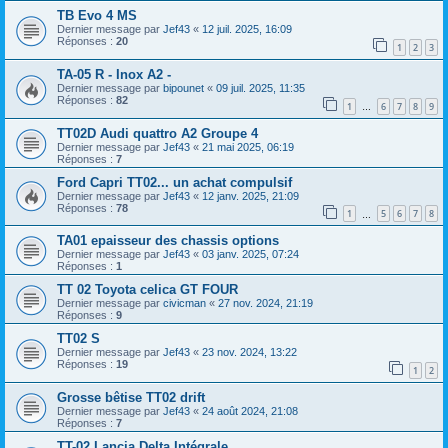
TB Evo 4 MS
Dernier message par
Jef43
«
12 juil. 2025, 16:09
Réponses :
20
1
2
3
TA-05 R - Inox A2 -
Dernier message par
bipounet
«
09 juil. 2025, 11:35
Réponses :
82
1
6
7
8
9
…
TT02D Audi quattro A2 Groupe 4
Dernier message par
Jef43
«
21 mai 2025, 06:19
Réponses :
7
Ford Capri TT02... un achat compulsif
Dernier message par
Jef43
«
12 janv. 2025, 21:09
Réponses :
78
1
5
6
7
8
…
TA01 epaisseur des chassis options
Dernier message par
Jef43
«
03 janv. 2025, 07:24
Réponses :
1
TT 02 Toyota celica GT FOUR
Dernier message par
civicman
«
27 nov. 2024, 21:19
Réponses :
9
TT02 S
Dernier message par
Jef43
«
23 nov. 2024, 13:22
Réponses :
19
1
2
Grosse bêtise TT02 drift
Dernier message par
Jef43
«
24 août 2024, 21:08
Réponses :
7
TT-02 Lancia Delta Intégrale