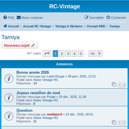
RC-Vintage
FAQ
Nous contacter
Inscription
Connexion
Accueil
Accueil RC-Vintage
Vintage & Moderne
Onroad 4WD
Tamiya
Tamiya
Nouveau sujet
Page
1
sur
19
1
2
3
4
5
19
Suivant
467 sujets
…
Annonces
Bonne année 2026
Dernier message par
Label Rouge
«
08 janv. 2026, 12:51
Publié dans
News Vintage-RC
Réponses :
14
1
2
Joyeux reveillon de noel
Dernier message par
Poulpi
«
25 déc. 2025, 11:38
Publié dans
News Vintage-RC
Réponses :
8
Question
Dernier message par
mediator3
«
23 déc. 2025, 06:01
Publié dans
News Vintage-RC
Réponses :
11
1
2