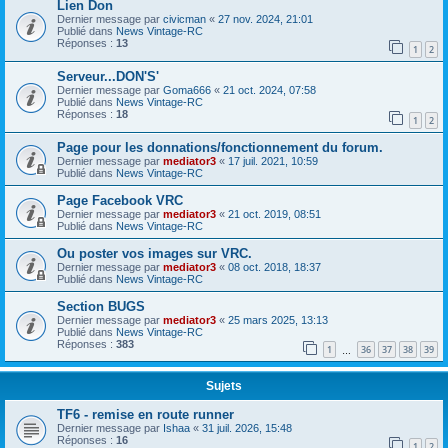
Lien Don
Dernier message par
civicman
«
27 nov. 2024, 21:01
Publié dans
News Vintage-RC
Réponses :
13
1
2
Serveur...DON'S'
Dernier message par
Goma666
«
21 oct. 2024, 07:58
Publié dans
News Vintage-RC
Réponses :
18
1
2
Page pour les donnations/fonctionnement du forum.
Dernier message par
mediator3
«
17 juil. 2021, 10:59
Publié dans
News Vintage-RC
Page Facebook VRC
Dernier message par
mediator3
«
21 oct. 2019, 08:51
Publié dans
News Vintage-RC
Ou poster vos images sur VRC.
Dernier message par
mediator3
«
08 oct. 2018, 18:37
Publié dans
News Vintage-RC
Section BUGS
Dernier message par
mediator3
«
25 mars 2025, 13:13
Publié dans
News Vintage-RC
Réponses :
383
1
36
37
38
39
…
Sujets
TF6 - remise en route runner
Dernier message par
Ishaa
«
31 juil. 2026, 15:48
Réponses :
16
1
2