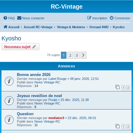
RC-Vintage
FAQ
Nous contacter
Inscription
Connexion
Accueil
Accueil RC-Vintage
Vintage & Moderne
Onroad 4WD
Kyosho
Kyosho
Nouveau sujet
1
2
3
Suivant
74 sujets
Annonces
Bonne année 2026
Dernier message par
Label Rouge
«
08 janv. 2026, 12:51
Publié dans
News Vintage-RC
Réponses :
14
1
2
Joyeux reveillon de noel
Dernier message par
Poulpi
«
25 déc. 2025, 11:38
Publié dans
News Vintage-RC
Réponses :
8
Question
Dernier message par
mediator3
«
23 déc. 2025, 06:01
Publié dans
News Vintage-RC
Réponses :
11
1
2