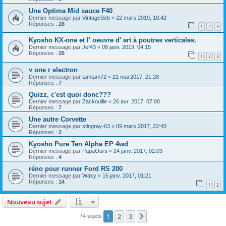
Une Optima Mid sauce F40
Dernier message par
VintageSeb
«
22 mars 2019, 18:42
Réponses :
28
1
2
3
Kyosho KX-one et l' oeuvre d' art à poutres verticales.
Dernier message par
Jef43
«
08 janv. 2019, 04:15
Réponses :
26
1
2
3
v one r electron
Dernier message par
tamtam72
«
21 mai 2017, 21:28
Réponses :
7
Quizz, c'est quoi donc???
Dernier message par
Zackouille
«
26 avr. 2017, 07:00
Réponses :
7
Une autre Corvette
Dernier message par
stingray-63
«
09 mars 2017, 22:40
Réponses :
2
Kyosho Pure Ten Alpha EP 4wd
Dernier message par
PapaOurs
«
24 janv. 2017, 02:03
Réponses :
4
réno pour runner Ford RS 200
Dernier message par
Waky
«
15 janv. 2017, 01:21
Réponses :
14
1
2
Nouveau sujet
1
2
3
Suivant
74 sujets