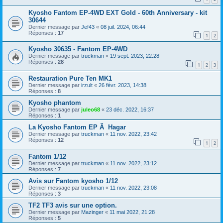
Kyosho Fantom EP-4WD EXT Gold - 60th Anniversary - kit
30644
Dernier message par
Jef43
«
08 juil. 2024, 06:44
Réponses :
17
1
2
Kyosho 30635 - Fantom EP-4WD
Dernier message par
truckman
«
19 sept. 2023, 22:28
Réponses :
28
1
2
3
Restauration Pure Ten MK1
Dernier message par
irzult
«
26 févr. 2023, 14:38
Réponses :
8
Kyosho phantom
Dernier message par
juleo68
«
23 déc. 2022, 16:37
Réponses :
1
La Kyosho Fantom EP Ã Hagar
Dernier message par
truckman
«
11 nov. 2022, 23:42
Réponses :
12
1
2
Fantom 1/12
Dernier message par
truckman
«
11 nov. 2022, 23:12
Réponses :
7
Avis sur Fantom kyosho 1/12
Dernier message par
truckman
«
11 nov. 2022, 23:08
Réponses :
3
TF2 TF3 avis sur une option.
Dernier message par
Mazinger
«
11 mai 2022, 21:28
Réponses :
5