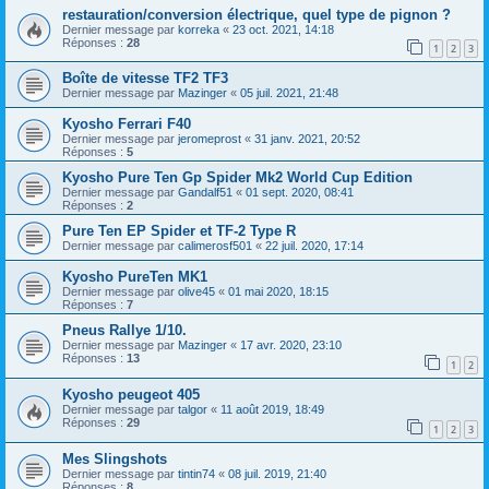
restauration/conversion électrique, quel type de pignon ?
Dernier message par
korreka
«
23 oct. 2021, 14:18
Réponses :
28
1
2
3
Boîte de vitesse TF2 TF3
Dernier message par
Mazinger
«
05 juil. 2021, 21:48
Kyosho Ferrari F40
Dernier message par
jeromeprost
«
31 janv. 2021, 20:52
Réponses :
5
Kyosho Pure Ten Gp Spider Mk2 World Cup Edition
Dernier message par
Gandalf51
«
01 sept. 2020, 08:41
Réponses :
2
Pure Ten EP Spider et TF-2 Type R
Dernier message par
calimerosf501
«
22 juil. 2020, 17:14
Kyosho PureTen MK1
Dernier message par
olive45
«
01 mai 2020, 18:15
Réponses :
7
Pneus Rallye 1/10.
Dernier message par
Mazinger
«
17 avr. 2020, 23:10
Réponses :
13
1
2
Kyosho peugeot 405
Dernier message par
talgor
«
11 août 2019, 18:49
Réponses :
29
1
2
3
Mes Slingshots
Dernier message par
tintin74
«
08 juil. 2019, 21:40
Réponses :
8