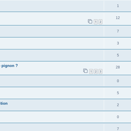
1
12
1
2
7
3
5
e pignon ?
28
1
2
3
0
5
tion
2
0
7