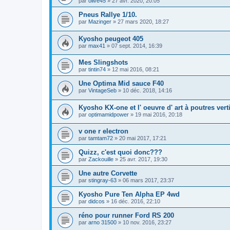
par
olive45
»
27 avr. 2020, 20:05
Pneus Rallye 1/10.
par
Mazinger
»
27 mars 2020, 18:27
Kyosho peugeot 405
par
max41
»
07 sept. 2014, 16:39
Mes Slingshots
par
tintin74
»
12 mai 2016, 08:21
Une Optima Mid sauce F40
par
VintageSeb
»
10 déc. 2018, 14:16
Kyosho KX-one et l' oeuvre d' art à poutres vert
par
optimamidpower
»
19 mai 2016, 20:18
v one r electron
par
tamtam72
»
20 mai 2017, 17:21
Quizz, c'est quoi donc???
par
Zackouille
»
25 avr. 2017, 19:30
Une autre Corvette
par
stingray-63
»
06 mars 2017, 23:37
Kyosho Pure Ten Alpha EP 4wd
par
didcos
»
16 déc. 2016, 22:10
réno pour runner Ford RS 200
par
arno 31500
»
10 nov. 2016, 23:27