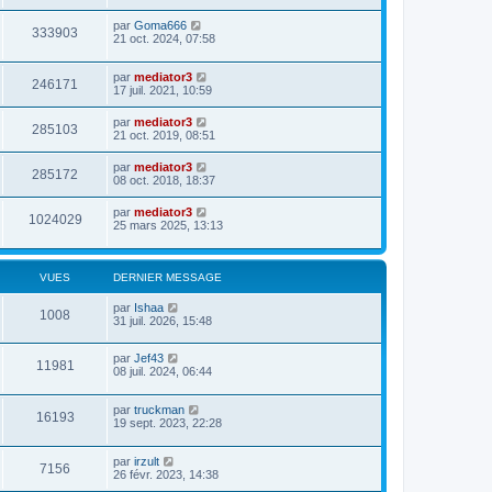
par
Goma666
333903
21 oct. 2024, 07:58
par
mediator3
246171
17 juil. 2021, 10:59
par
mediator3
285103
21 oct. 2019, 08:51
par
mediator3
285172
08 oct. 2018, 18:37
par
mediator3
1024029
25 mars 2025, 13:13
VUES
DERNIER MESSAGE
par
Ishaa
1008
31 juil. 2026, 15:48
par
Jef43
11981
08 juil. 2024, 06:44
par
truckman
16193
19 sept. 2023, 22:28
par
irzult
7156
26 févr. 2023, 14:38