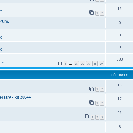
18
RC
1
2
orum.
0
C
0
RC
0
RC
383
-RC
1
35
36
37
38
39
…
RÉPONSES
16
1
2
sary - kit 30644
17
1
2
28
1
2
3
8