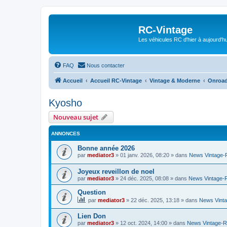
RC-Vintage
Les véhicules RC d'hier à aujourd'hu
FAQ
Nous contacter
Accueil
Accueil RC-Vintage
Vintage & Moderne
Onroa
Kyosho
Nouveau sujet
ANNONCES
Bonne année 2026
par
mediator3
»
01 janv. 2026, 08:20
» dans
News Vintage
Joyeux reveillon de noel
par
mediator3
»
24 déc. 2025, 08:08
» dans
News Vintage-
Question
par
mediator3
»
22 déc. 2025, 13:18
» dans
News Vint
Lien Don
par
mediator3
»
12 oct. 2024, 14:00
» dans
News Vintage-