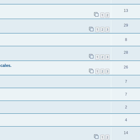
13
1
2
29
1
2
3
8
28
1
2
3
icales.
26
1
2
3
7
7
2
4
14
1
2