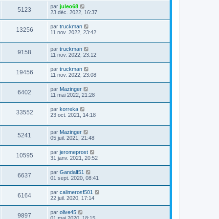
par
juleo68
5123
23 déc. 2022, 16:37
par
truckman
13256
11 nov. 2022, 23:42
par
truckman
9158
11 nov. 2022, 23:12
par
truckman
19456
11 nov. 2022, 23:08
par
Mazinger
6402
11 mai 2022, 21:28
par
korreka
33552
23 oct. 2021, 14:18
par
Mazinger
5241
05 juil. 2021, 21:48
par
jeromeprost
10595
31 janv. 2021, 20:52
par
Gandalf51
6637
01 sept. 2020, 08:41
par
calimerosf501
6164
22 juil. 2020, 17:14
par
olive45
9897
01 mai 2020, 18:15