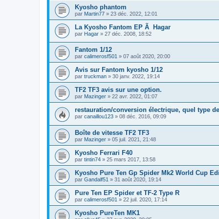
Kyosho phantom
par
Martin77
»
23 déc. 2022, 12:01
La Kyosho Fantom EP Ã Hagar
par
Hagar
»
27 déc. 2008, 18:52
Fantom 1/12
par
calimerosf501
»
07 août 2020, 20:00
Avis sur Fantom kyosho 1/12
par
truckman
»
30 janv. 2022, 19:14
TF2 TF3 avis sur une option.
par
Mazinger
»
22 avr. 2022, 01:07
restauration/conversion électrique, quel type d
par
canaillou123
»
08 déc. 2016, 09:09
Boîte de vitesse TF2 TF3
par
Mazinger
»
05 juil. 2021, 21:48
Kyosho Ferrari F40
par
tintin74
»
25 mars 2017, 13:58
Kyosho Pure Ten Gp Spider Mk2 World Cup Edi
par
Gandalf51
»
31 août 2020, 19:14
Pure Ten EP Spider et TF-2 Type R
par
calimerosf501
»
22 juil. 2020, 17:14
Kyosho PureTen MK1