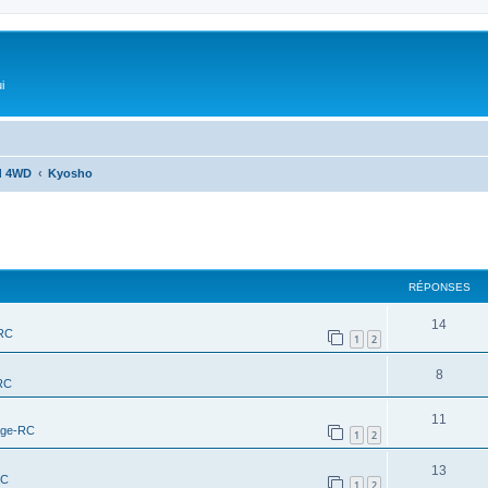
i
d 4WD
Kyosho
RÉPONSES
14
-RC
1
2
8
RC
11
age-RC
1
2
13
RC
1
2