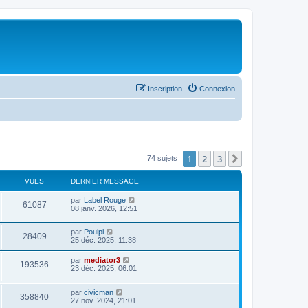
Inscription
Connexion
1
2
3
Suivant
74 sujets
VUES
DERNIER MESSAGE
par
Label Rouge
61087
08 janv. 2026, 12:51
par
Poulpi
28409
25 déc. 2025, 11:38
par
mediator3
193536
23 déc. 2025, 06:01
par
civicman
358840
27 nov. 2024, 21:01