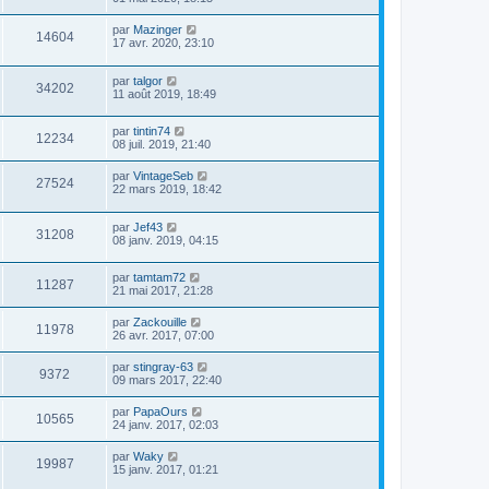
par
Mazinger
14604
17 avr. 2020, 23:10
par
talgor
34202
11 août 2019, 18:49
par
tintin74
12234
08 juil. 2019, 21:40
par
VintageSeb
27524
22 mars 2019, 18:42
par
Jef43
31208
08 janv. 2019, 04:15
par
tamtam72
11287
21 mai 2017, 21:28
par
Zackouille
11978
26 avr. 2017, 07:00
par
stingray-63
9372
09 mars 2017, 22:40
par
PapaOurs
10565
24 janv. 2017, 02:03
par
Waky
19987
15 janv. 2017, 01:21