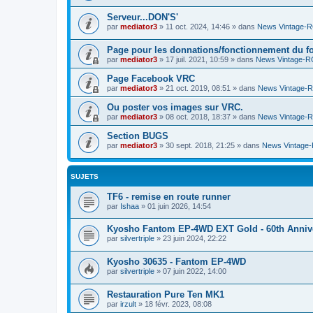
Serveur...DON'S'
par
mediator3
»
11 oct. 2024, 14:46
» dans
News Vintage-
Page pour les donnations/fonctionnement du f
par
mediator3
»
17 juil. 2021, 10:59
» dans
News Vintage-R
Page Facebook VRC
par
mediator3
»
21 oct. 2019, 08:51
» dans
News Vintage-
Ou poster vos images sur VRC.
par
mediator3
»
08 oct. 2018, 18:37
» dans
News Vintage-
Section BUGS
par
mediator3
»
30 sept. 2018, 21:25
» dans
News Vintage
SUJETS
TF6 - remise en route runner
par
Ishaa
»
01 juin 2026, 14:54
Kyosho Fantom EP-4WD EXT Gold - 60th Anniver
par
silvertriple
»
23 juin 2024, 22:22
Kyosho 30635 - Fantom EP-4WD
par
silvertriple
»
07 juin 2022, 14:00
Restauration Pure Ten MK1
par
irzult
»
18 févr. 2023, 08:08