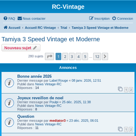
RC-Vintage
FAQ
Nous contacter
Inscription
Connexion
Accueil
Accueil RC-Vintage
Trial
Tamiya 3 Speed Vintage et Moderne
Tamiya 3 Speed Vintage et Moderne
Nouveau sujet
Page
1
sur
12
1
2
3
4
5
12
Suivant
280 sujets
…
Annonces
Bonne année 2026
Dernier message par
Label Rouge
«
08 janv. 2026, 12:51
Publié dans
News Vintage-RC
Réponses :
14
1
2
Joyeux reveillon de noel
Dernier message par
Poulpi
«
25 déc. 2025, 11:38
Publié dans
News Vintage-RC
Réponses :
8
Question
Dernier message par
mediator3
«
23 déc. 2025, 06:01
Publié dans
News Vintage-RC
Réponses :
11
1
2