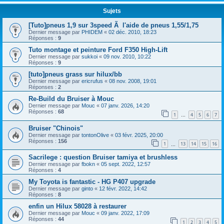
Sujets
[Tuto]pneus 1,9 sur 3speed Ã l'aide de pneus 1,55/1,75
Dernier message par
PHIDEM
«
02 déc. 2010, 18:23
Réponses :
9
Tuto montage et peinture Ford F350 High-Lift
Dernier message par
sukkoi
«
09 nov. 2010, 10:22
Réponses :
9
[tuto]pneus grass sur hilux/bb
Dernier message par
ericrufus
«
08 nov. 2008, 19:01
Réponses :
2
Re-Build du Bruiser à Mouc
Dernier message par
Mouc
«
07 janv. 2026, 14:20
Réponses :
68
1
4
5
6
7
…
Bruiser "Chinois"
Dernier message par
tontonOlive
«
03 févr. 2025, 20:00
Réponses :
156
1
13
14
15
16
…
Sacrilege : question Bruiser tamiya et brushless
Dernier message par
fbokn
«
05 sept. 2022, 12:57
Réponses :
4
My Toyota is fantastic - HG P407 upgrade
Dernier message par
ginto
«
12 févr. 2022, 14:42
Réponses :
8
enfin un Hilux 58028 à restaurer
Dernier message par
Mouc
«
09 janv. 2022, 17:09
Réponses :
44
1
2
3
4
5