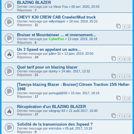
BLAZING BLAZER
Dernier message par
Le Vieux Fou
«
06 avr. 2020, 20:43
Réponses :
7
CHEVY K30 CREW CAB Crawler/Mud truck
Dernier message par
willyskipper
«
18 nov. 2019, 20:22
Réponses :
11
1
2
Bruiser et Mountaineer ... et inversement...
Dernier message par
CyberFox
«
13 sept. 2019, 18:18
Réponses :
6
Un 3 Speed en appelant un autre...
Dernier message par
julien-32
«
12 janv. 2019, 20:50
Réponses :
24
1
2
3
Quel tarif pour un blazing blazer
Dernier message par
dunky
«
14 déc. 2017, 13:32
Réponses :
21
1
2
3
[Tamiya blazing Blazer - Bruiser] Citroen Traction 15/6 Heller-
1948
Dernier message par
portugal@50
«
15 nov. 2017, 18:19
Réponses :
17
1
2
Récupération d'un BLAZING BLAZER
Dernier message par
stingray-63
«
21 août 2017, 15:00
Réponses :
27
1
2
3
Solidité de la transmission des 3speed ?
Dernier message par
ericrufus
«
05 juil. 2017, 13:18
Réponses :
9