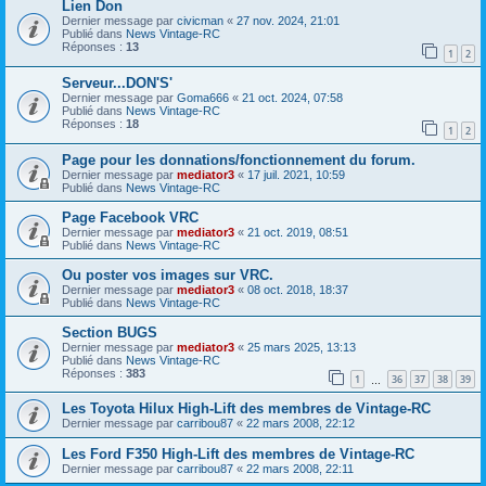
Lien Don
Dernier message par
civicman
«
27 nov. 2024, 21:01
Publié dans
News Vintage-RC
Réponses :
13
1
2
Serveur...DON'S'
Dernier message par
Goma666
«
21 oct. 2024, 07:58
Publié dans
News Vintage-RC
Réponses :
18
1
2
Page pour les donnations/fonctionnement du forum.
Dernier message par
mediator3
«
17 juil. 2021, 10:59
Publié dans
News Vintage-RC
Page Facebook VRC
Dernier message par
mediator3
«
21 oct. 2019, 08:51
Publié dans
News Vintage-RC
Ou poster vos images sur VRC.
Dernier message par
mediator3
«
08 oct. 2018, 18:37
Publié dans
News Vintage-RC
Section BUGS
Dernier message par
mediator3
«
25 mars 2025, 13:13
Publié dans
News Vintage-RC
Réponses :
383
1
36
37
38
39
…
Les Toyota Hilux High-Lift des membres de Vintage-RC
Dernier message par
carribou87
«
22 mars 2008, 22:12
Les Ford F350 High-Lift des membres de Vintage-RC
Dernier message par
carribou87
«
22 mars 2008, 22:11