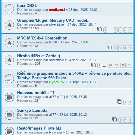
Losi DBXL
Dernier message par
mediator3
«
23 déc. 2025, 09:02
Réponses :
4
Graupner/Mugen Mercury CAD model...
Dernier message par
silvertriple
«
07 déc. 2025, 19:44
Réponses :
68
1
4
5
6
7
…
MRC MRX 4x4 Compétition
Dernier message par
leo28
«
17 nov. 2025, 18:48
Réponses :
31
1
2
3
4
Hirobo 44Bs et Zerda :)
Dernier message par
silvertriple
«
24 sept. 2025, 21:33
Réponses :
305
1
28
29
30
31
…
Référence graupner mabuchi 540VZ + référence peinture bleu
Tamiya Porsche 959 Dakar
Dernier message par
CyberFox
«
11 sept. 2025, 11:56
Réponses :
9
Nouveau modèle TT
Dernier message par
alf77
«
22 juil. 2025, 17:35
Réponses :
11
1
2
Sankyo Lambda
Dernier message par
alf77
«
17 juil. 2025, 10:13
Réponses :
21
1
2
3
Resto/images Pirate M1
Dernier message par
Nicorider
«
14 juin 2025, 18:46