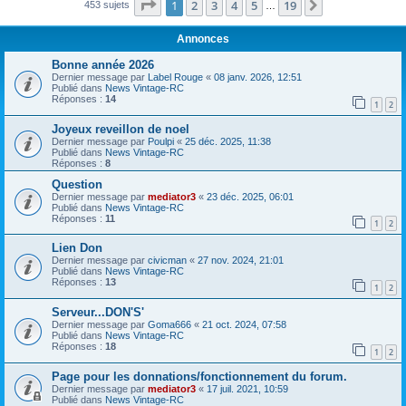
Page
1
sur
19
1
2
3
4
5
19
Suivant
453 sujets
…
Annonces
Bonne année 2026
Dernier message par
Label Rouge
«
08 janv. 2026, 12:51
Publié dans
News Vintage-RC
Réponses :
14
1
2
Joyeux reveillon de noel
Dernier message par
Poulpi
«
25 déc. 2025, 11:38
Publié dans
News Vintage-RC
Réponses :
8
Question
Dernier message par
mediator3
«
23 déc. 2025, 06:01
Publié dans
News Vintage-RC
Réponses :
11
1
2
Lien Don
Dernier message par
civicman
«
27 nov. 2024, 21:01
Publié dans
News Vintage-RC
Réponses :
13
1
2
Serveur...DON'S'
Dernier message par
Goma666
«
21 oct. 2024, 07:58
Publié dans
News Vintage-RC
Réponses :
18
1
2
Page pour les donnations/fonctionnement du forum.
Dernier message par
mediator3
«
17 juil. 2021, 10:59
Publié dans
News Vintage-RC