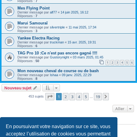
Réponses :
7
Mes Flying Point
Dernier message par
alf77
«
14 juin 2025, 16:12
Réponses :
7
Marui Samouraï
Dernier message par
silvertriple
«
11 mai 2025, 17:34
Réponses :
3
Yankee Electra Racing
Dernier message par
truckman
«
15 avr. 2025, 19:31
Réponses :
6
TAG Pro 10 :Ce n'est pas encore gagné !!!!
Dernier message par
Gustorynight
«
03 mars 2025, 01:45
Réponses :
50
1
2
3
4
5
6
Mon nouveau cheval de course ou de bash
Dernier message par
Ishaa
«
09 janv. 2025, 22:29
Réponses :
8
Nouveau sujet
Page
1
sur
19
1
2
3
4
5
19
Suivant
453 sujets
…
Aller
PERMISSIONS DU FORUM
En poursuivant votre navigation sur ce site, vous
Vous
ne pouvez pas
publier de nouveaux sujets dans ce forum
Vous
ne pouvez pas
répondre aux sujets dans ce forum
acceptez l’utilisation de cookies vous permettant
Vous
ne pouvez pas
modifier vos messages dans ce forum