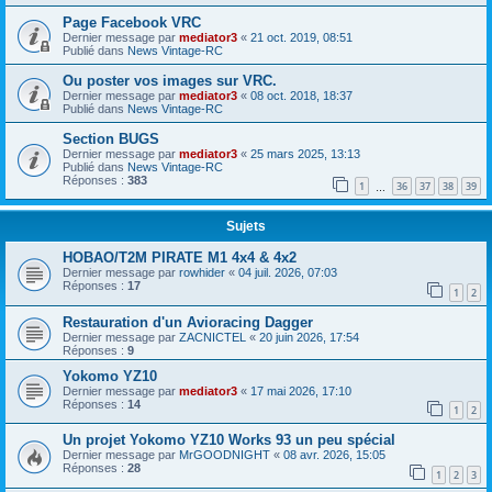
Page Facebook VRC
Dernier message par
mediator3
«
21 oct. 2019, 08:51
Publié dans
News Vintage-RC
Ou poster vos images sur VRC.
Dernier message par
mediator3
«
08 oct. 2018, 18:37
Publié dans
News Vintage-RC
Section BUGS
Dernier message par
mediator3
«
25 mars 2025, 13:13
Publié dans
News Vintage-RC
Réponses :
383
1
36
37
38
39
…
Sujets
HOBAO/T2M PIRATE M1 4x4 & 4x2
Dernier message par
rowhider
«
04 juil. 2026, 07:03
Réponses :
17
1
2
Restauration d'un Avioracing Dagger
Dernier message par
ZACNICTEL
«
20 juin 2026, 17:54
Réponses :
9
Yokomo YZ10
Dernier message par
mediator3
«
17 mai 2026, 17:10
Réponses :
14
1
2
Un projet Yokomo YZ10 Works 93 un peu spécial
Dernier message par
MrGOODNIGHT
«
08 avr. 2026, 15:05
Réponses :
28
1
2
3