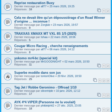
Reprise restauration Buxy
Dernier message par
alf77
«
25 mars 2026, 19:25
Réponses :
16
1
2
Cela ne devait être qu'un dépoussiérage d'un Road Winner
d'origine ... inconnue !
Dernier message par
Zorglub
«
23 mars 2026, 19:57
Réponses :
9
TRAXXAS XMAXX MT VXL 8S 1/5 (2025)
Dernier message par
Ishaa
«
22 mars 2026, 18:06
Réponses :
5
Cougar Micro Racing , cherche renseignements
Dernier message par
alf77
«
06 mars 2026, 14:12
Réponses :
8
yokomo mr4-bc (special kit)
Dernier message par
MrGOODNIGHT
«
02 mars 2026, 10:50
Réponses :
11
1
2
Superbe modèle dans son jus
Dernier message par
tontonOlive
«
20 févr. 2026, 18:50
Réponses :
25
1
2
3
Tag Jet / Robbe Geronimo - Offroad 1/10
Dernier message par
silvertriple
«
10 janv. 2026, 12:12
Réponses :
17
1
2
AYK 4*4 VIPER (Personne ne la voulait)
Dernier message par
phildelph62
«
27 déc. 2025, 23:05
Réponses :
18
1
2