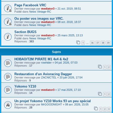
Page Facebook VRC
Dernier message par
mediator3
«
21 oct. 2019, 08:51
Publié dans
News Vintage-RC
Ou poster vos images sur VRC.
Dernier message par
mediator3
«
08 oct. 2018, 18:37
Publié dans
News Vintage-RC
Section BUGS
Dernier message par
mediator3
«
25 mars 2025, 13:13
Publié dans
News Vintage-RC
Réponses :
383
1
36
37
38
39
…
Sujets
HOBAO/T2M PIRATE M1 4x4 & 4x2
Dernier message par
rowhider
«
04 juil. 2026, 07:03
Réponses :
17
1
2
Restauration d'un Avioracing Dagger
Dernier message par
ZACNICTEL
«
20 juin 2026, 17:54
Réponses :
9
Yokomo YZ10
Dernier message par
mediator3
«
17 mai 2026, 17:10
Réponses :
14
1
2
Un projet Yokomo YZ10 Works 93 un peu spécial
Dernier message par
MrGOODNIGHT
«
08 avr. 2026, 15:05
Réponses :
28
1
2
3