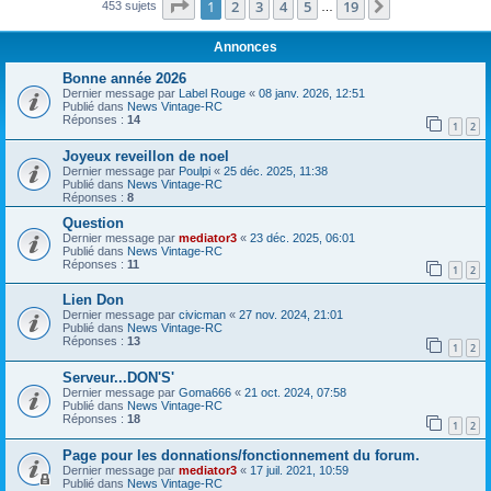
Page
1
sur
19
1
2
3
4
5
19
Suivant
453 sujets
…
Annonces
Bonne année 2026
Dernier message par
Label Rouge
«
08 janv. 2026, 12:51
Publié dans
News Vintage-RC
Réponses :
14
1
2
Joyeux reveillon de noel
Dernier message par
Poulpi
«
25 déc. 2025, 11:38
Publié dans
News Vintage-RC
Réponses :
8
Question
Dernier message par
mediator3
«
23 déc. 2025, 06:01
Publié dans
News Vintage-RC
Réponses :
11
1
2
Lien Don
Dernier message par
civicman
«
27 nov. 2024, 21:01
Publié dans
News Vintage-RC
Réponses :
13
1
2
Serveur...DON'S'
Dernier message par
Goma666
«
21 oct. 2024, 07:58
Publié dans
News Vintage-RC
Réponses :
18
1
2
Page pour les donnations/fonctionnement du forum.
Dernier message par
mediator3
«
17 juil. 2021, 10:59
Publié dans
News Vintage-RC