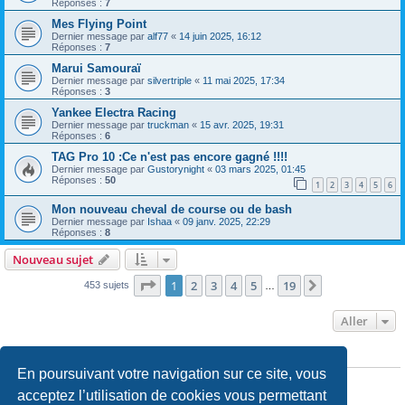
Réponses :
7
Mes Flying Point
Dernier message par
alf77
«
14 juin 2025, 16:12
Réponses :
7
Marui Samouraï
Dernier message par
silvertriple
«
11 mai 2025, 17:34
Réponses :
3
Yankee Electra Racing
Dernier message par
truckman
«
15 avr. 2025, 19:31
Réponses :
6
TAG Pro 10 :Ce n'est pas encore gagné !!!!
Dernier message par
Gustorynight
«
03 mars 2025, 01:45
Réponses :
50
1
2
3
4
5
6
Mon nouveau cheval de course ou de bash
Dernier message par
Ishaa
«
09 janv. 2025, 22:29
Réponses :
8
Nouveau sujet
Page
1
sur
19
1
2
3
4
5
19
Suivant
453 sujets
…
Aller
PERMISSIONS DU FORUM
En poursuivant votre navigation sur ce site, vous
Vous
ne pouvez pas
publier de nouveaux sujets dans ce forum
Vous
ne pouvez pas
répondre aux sujets dans ce forum
acceptez l’utilisation de cookies vous permettant
Vous
ne pouvez pas
modifier vos messages dans ce forum