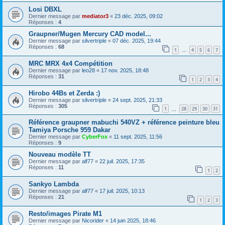
Losi DBXL
Dernier message par
mediator3
«
23 déc. 2025, 09:02
Réponses :
4
Graupner/Mugen Mercury CAD model...
Dernier message par
silvertriple
«
07 déc. 2025, 19:44
Réponses :
68
1
4
5
6
7
…
MRC MRX 4x4 Compétition
Dernier message par
leo28
«
17 nov. 2025, 18:48
Réponses :
31
1
2
3
4
Hirobo 44Bs et Zerda :)
Dernier message par
silvertriple
«
24 sept. 2025, 21:33
Réponses :
305
1
28
29
30
31
…
Référence graupner mabuchi 540VZ + référence peinture bleu
Tamiya Porsche 959 Dakar
Dernier message par
CyberFox
«
11 sept. 2025, 11:56
Réponses :
9
Nouveau modèle TT
Dernier message par
alf77
«
22 juil. 2025, 17:35
Réponses :
11
1
2
Sankyo Lambda
Dernier message par
alf77
«
17 juil. 2025, 10:13
Réponses :
21
1
2
3
Resto/images Pirate M1
Dernier message par
Nicorider
«
14 juin 2025, 18:46