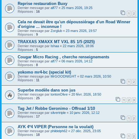
Reprise restauration Buxy
Dernier message par
alf77
«
25 mars 2026, 19:25
Réponses :
16
1
2
Cela ne devait être qu'un dépoussiérage d'un Road Winner
d'origine ... inconnue !
Dernier message par
Zorglub
«
23 mars 2026, 19:57
Réponses :
9
TRAXXAS XMAXX MT VXL 8S 1/5 (2025)
Dernier message par
Ishaa
«
22 mars 2026, 18:06
Réponses :
5
Cougar Micro Racing , cherche renseignements
Dernier message par
alf77
«
06 mars 2026, 14:12
Réponses :
8
yokomo mr4-bc (special kit)
Dernier message par
MrGOODNIGHT
«
02 mars 2026, 10:50
Réponses :
11
1
2
Superbe modèle dans son jus
Dernier message par
tontonOlive
«
20 févr. 2026, 18:50
Réponses :
25
1
2
3
Tag Jet / Robbe Geronimo - Offroad 1/10
Dernier message par
silvertriple
«
10 janv. 2026, 12:12
Réponses :
17
1
2
AYK 4*4 VIPER (Personne ne la voulait)
Dernier message par
phildelph62
«
27 déc. 2025, 23:05
Réponses :
18
1
2