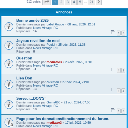
Page
1
sur
21
1
2
3
4
5
21
Suivant
512 sujets
…
Annonces
Bonne année 2026
Dernier message par
Label Rouge
«
08 janv. 2026, 12:51
Publié dans
News Vintage-RC
Réponses :
14
1
2
Joyeux reveillon de noel
Dernier message par
Poulpi
«
25 déc. 2025, 11:38
Publié dans
News Vintage-RC
Réponses :
8
Question
Dernier message par
mediator3
«
23 déc. 2025, 06:01
Publié dans
News Vintage-RC
Réponses :
11
1
2
Lien Don
Dernier message par
civicman
«
27 nov. 2024, 21:01
Publié dans
News Vintage-RC
Réponses :
13
1
2
Serveur...DON'S'
Dernier message par
Goma666
«
21 oct. 2024, 07:58
Publié dans
News Vintage-RC
Réponses :
18
1
2
Page pour les donnations/fonctionnement du forum.
Dernier message par
mediator3
«
17 juil. 2021, 10:59
Publié dans
News Vintage-RC