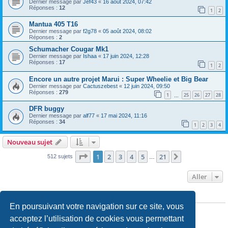
Dernier message par
Jef43
«
16 août 2024, 07:42
Réponses :
12
1
2
Mantua 405 T16
Dernier message par
f2g78
«
05 août 2024, 08:02
Réponses :
2
Schumacher Cougar Mk1
Dernier message par
Ishaa
«
17 juin 2024, 12:28
Réponses :
17
1
2
Encore un autre projet Marui : Super Wheelie et Big Bear
Dernier message par
Cactuszebest
«
12 juin 2024, 09:50
Réponses :
279
1
25
26
27
28
…
DFR buggy
Dernier message par
alf77
«
17 mai 2024, 11:16
Réponses :
34
1
2
3
4
Nouveau sujet
Page
1
sur
21
1
2
3
4
5
21
Suivant
512 sujets
…
Aller
PERMISSIONS DU FORUM
En poursuivant votre navigation sur ce site, vous
Vous
ne pouvez pas
publier de nouveaux sujets dans ce forum
Vous
ne pouvez pas
répondre aux sujets dans ce forum
acceptez l’utilisation de cookies vous permettant
Vous
ne pouvez pas
modifier vos messages dans ce forum