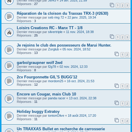
Dernier message par
Jef43
«
14 avr. 2025, 21:59
Réponses :
27
1
2
3
Réparation de la cloison du Traxxas TRX-3 (#2630)
Dernier message par
seb ring 72
«
22 janv. 2025, 19:34
Réponses :
3
Loisirs Creations RC - Manx TT - 1/8
Dernier message par
silvertriple
«
11 nov. 2024, 18:38
Réponses :
25
1
2
3
Je rejoins le club des possesseurs de Marui Hunter.
Dernier message par
Zorglub
«
05 nov. 2024, 18:52
Réponses :
13
1
2
garbo/graupner wolf 2wd
Dernier message par
f2g78
«
02 nov. 2024, 12:33
Réponses :
8
2cv Fourgonnette GIL'S BUGG'12
Dernier message par
mordom25
«
16 oct. 2024, 21:53
Réponses :
12
1
2
Encore un Cougar, mais Club 10
Dernier message par
panda racer
«
13 oct. 2024, 22:38
Réponses :
11
1
2
Holiday buggy Extratoy
Dernier message par
tontonOlive
«
18 août 2024, 17:20
Réponses :
11
1
2
Un TRAXXAS Bullet en recherche de carrosserie