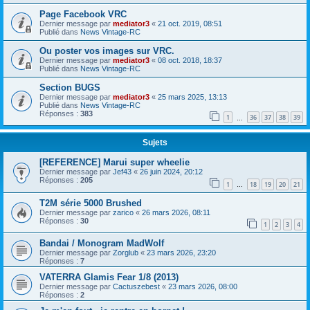
Page Facebook VRC
Dernier message par
mediator3
«
21 oct. 2019, 08:51
Publié dans
News Vintage-RC
Ou poster vos images sur VRC.
Dernier message par
mediator3
«
08 oct. 2018, 18:37
Publié dans
News Vintage-RC
Section BUGS
Dernier message par
mediator3
«
25 mars 2025, 13:13
Publié dans
News Vintage-RC
Réponses :
383
1
36
37
38
39
…
Sujets
[REFERENCE] Marui super wheelie
Dernier message par
Jef43
«
26 juin 2024, 20:12
Réponses :
205
1
18
19
20
21
…
T2M série 5000 Brushed
Dernier message par
zarico
«
26 mars 2026, 08:11
Réponses :
30
1
2
3
4
Bandai / Monogram MadWolf
Dernier message par
Zorglub
«
23 mars 2026, 23:20
Réponses :
7
VATERRA Glamis Fear 1/8 (2013)
Dernier message par
Cactuszebest
«
23 mars 2026, 08:00
Réponses :
2