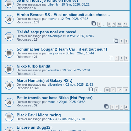
Je m'en fout , je rentre en hornet !
Dernier message par
gibet_b
«
19 févr. 2026, 08:21
Réponses :
4
Hirobo Bearcat SS - Et si on attaquait autre chose...
Dernier message par
stevar
«
12 févr. 2026, 07:13
Réponses :
109
1
8
9
10
11
…
J'ai été sage papa noel est passé
Dernier message par
silvertriple
«
08 févr. 2026, 18:06
Réponses :
15
1
2
Schumacher Cougar 2 Team Car : il est tout neuf !
Dernier message par
hairy-ogre
«
03 févr. 2026, 16:44
Réponses :
21
1
2
3
Nikko turbo bandit
Dernier message par
korreka
«
19 déc. 2025, 22:01
Réponses :
1
Marui Hunter(s) et Galaxy RS :)
Dernier message par
silvertriple
«
02 nov. 2025, 11:53
Réponses :
320
1
30
31
32
33
…
Petite transfo sur base Nikko (Hot Pepper)
Dernier message par
Mouc
«
20 juil. 2025, 08:56
Réponses :
32
1
2
3
4
Black Devil Micro racing
Dernier message par
alf77
«
17 mai 2025, 17:10
Encore un Bugg12 !