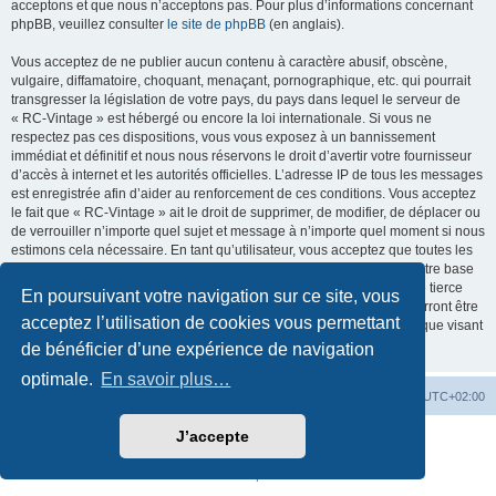
acceptons et que nous n’acceptons pas. Pour plus d’informations concernant
phpBB, veuillez consulter
le site de phpBB
(en anglais).
Vous acceptez de ne publier aucun contenu à caractère abusif, obscène,
vulgaire, diffamatoire, choquant, menaçant, pornographique, etc. qui pourrait
transgresser la législation de votre pays, du pays dans lequel le serveur de
« RC-Vintage » est hébergé ou encore la loi internationale. Si vous ne
respectez pas ces dispositions, vous vous exposez à un bannissement
immédiat et définitif et nous nous réservons le droit d’avertir votre fournisseur
d’accès à internet et les autorités officielles. L’adresse IP de tous les messages
est enregistrée afin d’aider au renforcement de ces conditions. Vous acceptez
le fait que « RC-Vintage » ait le droit de supprimer, de modifier, de déplacer ou
de verrouiller n’importe quel sujet et message à n’importe quel moment si nous
estimons cela nécessaire. En tant qu’utilisateur, vous acceptez que toutes les
informations que vous avez renseignées soient enregistrées dans notre base
de données. Bien que ces informations ne seront pas diffusées à une tierce
En poursuivant votre navigation sur ce site, vous
partie sans votre consentement, ni « RC-Vintage », ni phpBB, ne pourront être
acceptez l’utilisation de cookies vous permettant
tenus comme responsables en cas de tentative de piratage informatique visant
à compromettre vos données.
de bénéficier d’une expérience de navigation
optimale.
En savoir plus…
Accueil
Accueil RC-Vintage
Fuseau horaire sur
UTC+02:00
J’accepte
Développé par
phpBB
® Forum Software © phpBB Limited
Traduction française officielle
©
Qiaeru
Confidentialité
|
Conditions