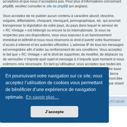
acceptons et que nous n’acceptons pas. Pour plus d’informations concernant
phpBB, veuillez consulter
le site de phpBB
(en anglais).
Vous acceptez de ne publier aucun contenu à caractère abusif, obscène,
vulgaire, diffamatoire, choquant, menaçant, pornographique, etc. qui pourrait
transgresser la législation de votre pays, du pays dans lequel le serveur de
« RC-Vintage » est hébergé ou encore la loi internationale. Si vous ne
respectez pas ces dispositions, vous vous exposez à un bannissement
immédiat et définitif et nous nous réservons le droit d’avertir votre fournisseur
d’accès à internet et les autorités officielles. L’adresse IP de tous les messages
est enregistrée afin d’aider au renforcement de ces conditions. Vous acceptez
le fait que « RC-Vintage » ait le droit de supprimer, de modifier, de déplacer ou
de verrouiller n’importe quel sujet et message à n’importe quel moment si nous
estimons cela nécessaire. En tant qu’utilisateur, vous acceptez que toutes les
informations que vous avez renseignées soient enregistrées dans notre base
de données. Bien que ces informations ne seront pas diffusées à une tierce
En poursuivant votre navigation sur ce site, vous
partie sans votre consentement, ni « RC-Vintage », ni phpBB, ne pourront être
acceptez l’utilisation de cookies vous permettant
tenus comme responsables en cas de tentative de piratage informatique visant
à compromettre vos données.
de bénéficier d’une expérience de navigation
optimale.
En savoir plus…
Accueil
Accueil RC-Vintage
Fuseau horaire sur
UTC+02:00
J’accepte
Développé par
phpBB
® Forum Software © phpBB Limited
Traduction française officielle
©
Qiaeru
Confidentialité
|
Conditions