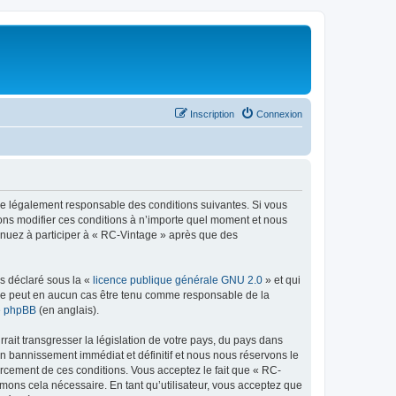
Inscription
Connexion
tre légalement responsable des conditions suivantes. Si vous
vons modifier ces conditions à n’importe quel moment et nous
tinuez à participer à « RC-Vintage » après que des
ns déclaré sous la «
licence publique générale GNU 2.0
» et qui
ed ne peut en aucun cas être tenu comme responsable de la
de phpBB
(en anglais).
ait transgresser la législation de votre pays, du pays dans
un bannissement immédiat et définitif et nous nous réservons le
nforcement de ces conditions. Vous acceptez le fait que « RC-
imons cela nécessaire. En tant qu’utilisateur, vous acceptez que