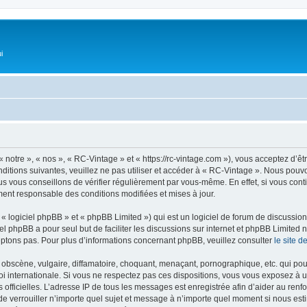
i
 notre », « nos », « RC-Vintage » et « https://rc-vintage.com »), vous acceptez d’ê
ditions suivantes, veuillez ne pas utiliser et accéder à « RC-Vintage ». Nous pou
s vous conseillons de vérifier régulièrement par vous-même. En effet, si vous con
ment responsable des conditions modifiées et mises à jour.
 logiciel phpBB » et « phpBB Limited ») qui est un logiciel de forum de discussio
iel phpBB a pour seul but de faciliter les discussions sur internet et phpBB Limit
ptons pas. Pour plus d’informations concernant phpBB, veuillez consulter
le site 
obscène, vulgaire, diffamatoire, choquant, menaçant, pornographique, etc. qui pourr
oi internationale. Si vous ne respectez pas ces dispositions, vous vous exposez à 
ités officielles. L’adresse IP de tous les messages est enregistrée afin d’aider au re
u de verrouiller n’importe quel sujet et message à n’importe quel moment si nous est