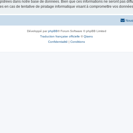
istrées dans notre base de données. Bien que ces informations ne seront pas diffu
s en cas de tentative de piratage informatique visant à compromettre vos données
Nous
Développé par
phpBB
® Forum Software © phpBB Limited
Traduction française officielle
©
Qiaeru
Confidentialité
|
Conditions