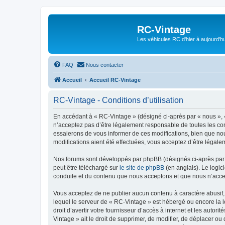
RC-Vintage
Les véhicules RC d'hier à aujourd'hu
FAQ
Nous contacter
Accueil
Accueil RC-Vintage
RC-Vintage - Conditions d’utilisation
En accédant à « RC-Vintage » (désigné ci-après par « nous », «
n’acceptez pas d’être légalement responsable de toutes les con
essaierons de vous informer de ces modifications, bien que nou
modifications aient été effectuées, vous acceptez d’être légale
Nos forums sont développés par phpBB (désignés ci-après par «
peut être téléchargé sur
le site de phpBB
(en anglais). Le logic
conduite et du contenu que nous acceptons et que nous n’acce
Vous acceptez de ne publier aucun contenu à caractère abusif, 
lequel le serveur de « RC-Vintage » est hébergé ou encore la l
droit d’avertir votre fournisseur d’accès à internet et les autor
Vintage » ait le droit de supprimer, de modifier, de déplacer o