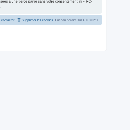
sées à une tierce partie sans votre consentement, ni « RC-
.
 contacter
Supprimer les cookies
Fuseau horaire sur
UTC+02:00