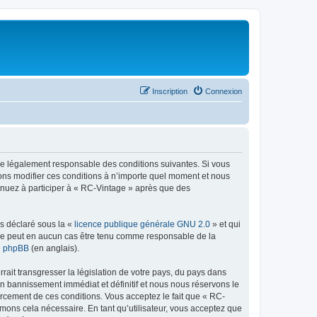
Inscription
Connexion
tre légalement responsable des conditions suivantes. Si vous
vons modifier ces conditions à n’importe quel moment et nous
tinuez à participer à « RC-Vintage » après que des
ns déclaré sous la «
licence publique générale GNU 2.0
» et qui
ed ne peut en aucun cas être tenu comme responsable de la
de phpBB
(en anglais).
ait transgresser la législation de votre pays, du pays dans
un bannissement immédiat et définitif et nous nous réservons le
nforcement de ces conditions. Vous acceptez le fait que « RC-
imons cela nécessaire. En tant qu’utilisateur, vous acceptez que