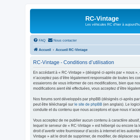
RC-Vintage
Les véhicules RC d'hier à aujourd'hu
FAQ
Nous contacter
Accueil
Accueil RC-Vintage
RC-Vintage - Conditions d’utilisation
En accédant à « RC-Vintage » (désigné ci-après par « nous », «
n’acceptez pas d’être légalement responsable de toutes les con
essaierons de vous informer de ces modifications, bien que nou
modifications aient été effectuées, vous acceptez d’être légale
Nos forums sont développés par phpBB (désignés ci-après par «
peut être téléchargé sur
le site de phpBB
(en anglais). Le logic
conduite et du contenu que nous acceptons et que nous n’acce
Vous acceptez de ne publier aucun contenu à caractère abusif, 
lequel le serveur de « RC-Vintage » est hébergé ou encore la l
droit d’avertir votre fournisseur d’accès à internet et les autor
Vintage » ait le droit de supprimer, de modifier, de déplacer o