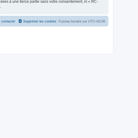
sées à une tierce partie sans votre consentement, ni « RC-
.
 contacter
Supprimer les cookies
Fuseau horaire sur
UTC+02:00