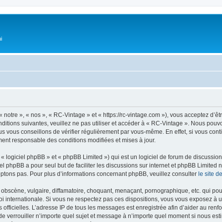
i
 notre », « nos », « RC-Vintage » et « https://rc-vintage.com »), vous acceptez d’ê
ditions suivantes, veuillez ne pas utiliser et accéder à « RC-Vintage ». Nous pou
s vous conseillons de vérifier régulièrement par vous-même. En effet, si vous con
ment responsable des conditions modifiées et mises à jour.
 logiciel phpBB » et « phpBB Limited ») qui est un logiciel de forum de discussio
iel phpBB a pour seul but de faciliter les discussions sur internet et phpBB Limit
ptons pas. Pour plus d’informations concernant phpBB, veuillez consulter
le site 
obscène, vulgaire, diffamatoire, choquant, menaçant, pornographique, etc. qui pourr
oi internationale. Si vous ne respectez pas ces dispositions, vous vous exposez à 
ités officielles. L’adresse IP de tous les messages est enregistrée afin d’aider au re
u de verrouiller n’importe quel sujet et message à n’importe quel moment si nous est