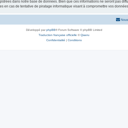
istrées dans notre base de données. Bien que ces informations ne seront pas diffu
s en cas de tentative de piratage informatique visant à compromettre vos données
Nous
Développé par
phpBB
® Forum Software © phpBB Limited
Traduction française officielle
©
Qiaeru
Confidentialité
|
Conditions