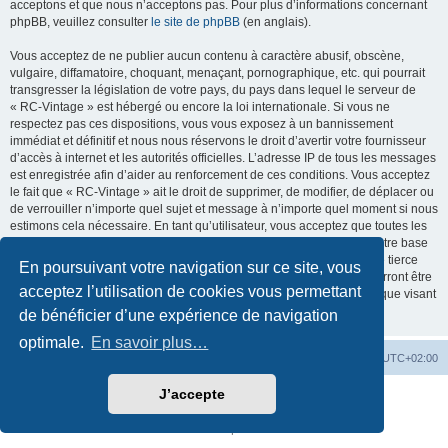
acceptons et que nous n’acceptons pas. Pour plus d’informations concernant
phpBB, veuillez consulter
le site de phpBB
(en anglais).
Vous acceptez de ne publier aucun contenu à caractère abusif, obscène,
vulgaire, diffamatoire, choquant, menaçant, pornographique, etc. qui pourrait
transgresser la législation de votre pays, du pays dans lequel le serveur de
« RC-Vintage » est hébergé ou encore la loi internationale. Si vous ne
respectez pas ces dispositions, vous vous exposez à un bannissement
immédiat et définitif et nous nous réservons le droit d’avertir votre fournisseur
d’accès à internet et les autorités officielles. L’adresse IP de tous les messages
est enregistrée afin d’aider au renforcement de ces conditions. Vous acceptez
le fait que « RC-Vintage » ait le droit de supprimer, de modifier, de déplacer ou
de verrouiller n’importe quel sujet et message à n’importe quel moment si nous
estimons cela nécessaire. En tant qu’utilisateur, vous acceptez que toutes les
informations que vous avez renseignées soient enregistrées dans notre base
de données. Bien que ces informations ne seront pas diffusées à une tierce
En poursuivant votre navigation sur ce site, vous
partie sans votre consentement, ni « RC-Vintage », ni phpBB, ne pourront être
acceptez l’utilisation de cookies vous permettant
tenus comme responsables en cas de tentative de piratage informatique visant
à compromettre vos données.
de bénéficier d’une expérience de navigation
optimale.
En savoir plus…
Accueil
Accueil RC-Vintage
Fuseau horaire sur
UTC+02:00
J’accepte
Développé par
phpBB
® Forum Software © phpBB Limited
Traduction française officielle
©
Qiaeru
Confidentialité
|
Conditions