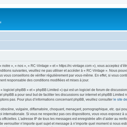
i
 notre », « nos », « RC-Vintage » et « https://rc-vintage.com »), vous acceptez d’ê
ditions suivantes, veuillez ne pas utiliser et accéder à « RC-Vintage ». Nous pou
s vous conseillons de vérifier régulièrement par vous-même. En effet, si vous con
ment responsable des conditions modifiées et mises à jour.
 logiciel phpBB » et « phpBB Limited ») qui est un logiciel de forum de discussio
iel phpBB a pour seul but de faciliter les discussions sur internet et phpBB Limit
ptons pas. Pour plus d’informations concernant phpBB, veuillez consulter
le site 
obscène, vulgaire, diffamatoire, choquant, menaçant, pornographique, etc. qui pourr
oi internationale. Si vous ne respectez pas ces dispositions, vous vous exposez à 
ités officielles. L’adresse IP de tous les messages est enregistrée afin d’aider au re
u de verrouiller n’importe quel sujet et message à n’importe quel moment si nous est