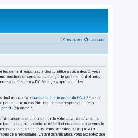
Inscription
Connexion
tre légalement responsable des conditions suivantes. Si vous
vons modifier ces conditions à n’importe quel moment et nous
tinuez à participer à « RC-Vintage » après que des
ns déclaré sous la «
licence publique générale GNU 2.0
» et qui
ed ne peut en aucun cas être tenu comme responsable de la
de phpBB
(en anglais).
ait transgresser la législation de votre pays, du pays dans
un bannissement immédiat et définitif et nous nous réservons le
nforcement de ces conditions. Vous acceptez le fait que « RC-
imons cela nécessaire. En tant qu’utilisateur, vous acceptez que