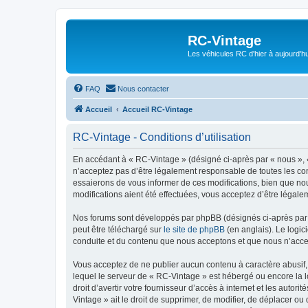
RC-Vintage
Les véhicules RC d'hier à aujourd'hu
FAQ
Nous contacter
Accueil
Accueil RC-Vintage
RC-Vintage - Conditions d’utilisation
En accédant à « RC-Vintage » (désigné ci-après par « nous », «
n’acceptez pas d’être légalement responsable de toutes les con
essaierons de vous informer de ces modifications, bien que nou
modifications aient été effectuées, vous acceptez d’être légale
Nos forums sont développés par phpBB (désignés ci-après par «
peut être téléchargé sur
le site de phpBB
(en anglais). Le logic
conduite et du contenu que nous acceptons et que nous n’acce
Vous acceptez de ne publier aucun contenu à caractère abusif, 
lequel le serveur de « RC-Vintage » est hébergé ou encore la l
droit d’avertir votre fournisseur d’accès à internet et les autor
Vintage » ait le droit de supprimer, de modifier, de déplacer o