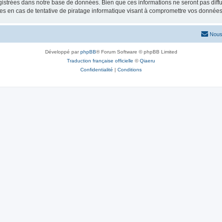
istrées dans notre base de données. Bien que ces informations ne seront pas diffu
s en cas de tentative de piratage informatique visant à compromettre vos données
Nous
Développé par
phpBB
® Forum Software © phpBB Limited
Traduction française officielle
©
Qiaeru
Confidentialité
|
Conditions