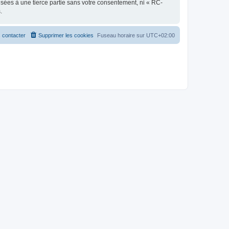
sées à une tierce partie sans votre consentement, ni « RC-
.
 contacter
Supprimer les cookies
Fuseau horaire sur
UTC+02:00