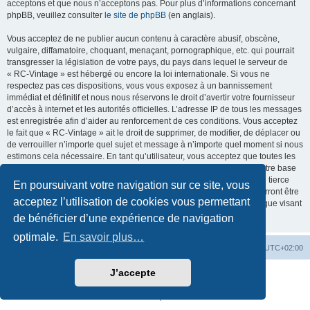
acceptons et que nous n’acceptons pas. Pour plus d’informations concernant
phpBB, veuillez consulter
le site de phpBB
(en anglais).
Vous acceptez de ne publier aucun contenu à caractère abusif, obscène,
vulgaire, diffamatoire, choquant, menaçant, pornographique, etc. qui pourrait
transgresser la législation de votre pays, du pays dans lequel le serveur de
« RC-Vintage » est hébergé ou encore la loi internationale. Si vous ne
respectez pas ces dispositions, vous vous exposez à un bannissement
immédiat et définitif et nous nous réservons le droit d’avertir votre fournisseur
d’accès à internet et les autorités officielles. L’adresse IP de tous les messages
est enregistrée afin d’aider au renforcement de ces conditions. Vous acceptez
le fait que « RC-Vintage » ait le droit de supprimer, de modifier, de déplacer ou
de verrouiller n’importe quel sujet et message à n’importe quel moment si nous
estimons cela nécessaire. En tant qu’utilisateur, vous acceptez que toutes les
informations que vous avez renseignées soient enregistrées dans notre base
de données. Bien que ces informations ne seront pas diffusées à une tierce
En poursuivant votre navigation sur ce site, vous
partie sans votre consentement, ni « RC-Vintage », ni phpBB, ne pourront être
acceptez l’utilisation de cookies vous permettant
tenus comme responsables en cas de tentative de piratage informatique visant
à compromettre vos données.
de bénéficier d’une expérience de navigation
optimale.
En savoir plus…
Accueil
Accueil RC-Vintage
Fuseau horaire sur
UTC+02:00
J’accepte
Développé par
phpBB
® Forum Software © phpBB Limited
Traduction française officielle
©
Qiaeru
Confidentialité
|
Conditions